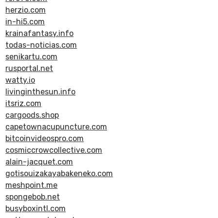
herzio.com
in-hi5.com
krainafantasy.info
todas-noticias.com
senikartu.com
rusportal.net
watty.io
livinginthesun.info
itsriz.com
cargoods.shop
capetownacupuncture.com
bitcoinvideospro.com
cosmiccrowcollective.com
alain-jacquet.com
gotisouizakayabakeneko.com
meshpoint.me
spongebob.net
busyboxintl.com