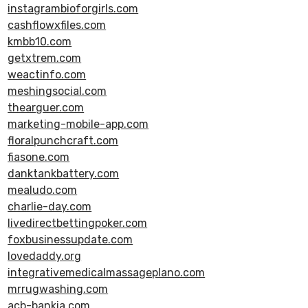
instagrambioforgirls.com
cashflowxfiles.com
kmbb10.com
getxtrem.com
weactinfo.com
meshingsocial.com
thearguer.com
marketing-mobile-app.com
floralpunchcraft.com
fiasone.com
danktankbattery.com
mealudo.com
charlie-day.com
livedirectbettingpoker.com
foxbusinessupdate.com
lovedaddy.org
integrativemedicalmassageplano.com
mrrugwashing.com
acb-bankia.com