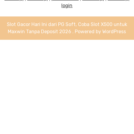
login
Slot Gacor Hari Ini dari PG Soft, Coba Slot X500 untuk
Maxwin Tanpa Deposit 2026 . Powered by WordPress