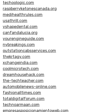
techoologic.com
raspberryketonescanada.org
medihealthrules.com
usathrill.com
vshapedental.com
canfandalucia.org
yourengineguide.com
nybreakings.com
outstationcabsservices.com
thekrtagy.com
xchangeindia.com
coolmicrotech.com
dreamhousehack.com
the-techteacher.com
automobilenews-online.com
fashionalltimes.com
totaldigitalforum.com
technoarmaan.com
empresasposicionamientoweb.com