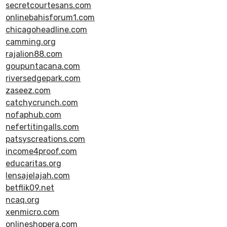
secretcourtesans.com
onlinebahisforum1.com
chicagoheadline.com
camming.org
rajalion88.com
goupuntacana.com
riversedgepark.com
zaseez.com
catchycrunch.com
nofaphub.com
nefertitingalls.com
patsyscreations.com
income4proof.com
educaritas.org
lensajelajah.com
betflik09.net
ncaq.org
xenmicro.com
onlineshopera.com