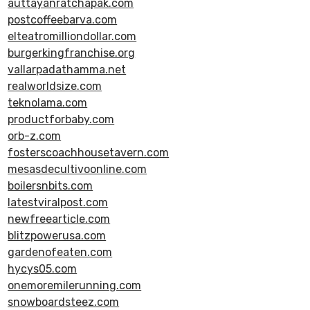
auttayanratchapak.com
postcoffeebarva.com
elteatromilliondollar.com
burgerkingfranchise.org
vallarpadathamma.net
realworldsize.com
teknolama.com
productforbaby.com
orb-z.com
fosterscoachhousetavern.com
mesasdecultivoonline.com
boilersnbits.com
latestviralpost.com
newfreearticle.com
blitzpowerusa.com
gardenofeaten.com
hycys05.com
onemoremilerunning.com
snowboardsteez.com