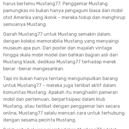
harus bertemu Mustang77. Penggemar Mustang
untu
pamungkas ini bukan hanya pengagum biasa dari mobil
Maxw
otot Amerika yang ikonik – mereka hidup dan menghirup
semuanya Mustang.
Tanp
Gairah Mustang77 untuk Mustang semakin dalam,
Depos
dengan koleksi memorabilia Mustang yang menyaingi
museum apa pun. Dari poster dan majalah vintage
hingga skala mobil model dan bahkan bagian asli dari
Mustang klasik, dedikasi Mustang77 terhadap merek
benar -benar mengesankan.
Tapi ini bukan hanya tentang mengumpulkan barang
untuk Mustang77 – mereka juga terlibat aktif dalam
komunitas Mustang. Apakah itu menghadiri pameran
mobil dan pertemuan, berpartisipasi dalam klub
Mustang, atau terlibat dengan penggemar lain secara
online, Mustang77 selalu mencari cara untuk terhubung
dengan sesama pecinta Mustang.