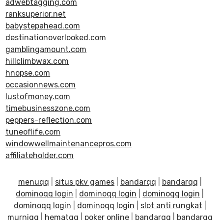
adwebtagging.com
ranksuperior.net
babystepahead.com
destinationoverlooked.com
gamblingamount.com
hillclimbwax.com
hnopse.com
occasionnews.com
lustofmoney.com
timebusinesszone.com
peppers-reflection.com
tuneoflife.com
windowwellmaintenancepros.com
affiliateholder.com
menuqq
|
situs pkv games
|
bandarqq
|
bandarqq
|
dominoqq login
|
dominoqq login
|
dominoqq login
|
dominoqq login
|
dominoqq login
|
slot anti rungkat
|
murniqq
|
hematqq
|
poker online
|
bandarqq
|
bandarqq