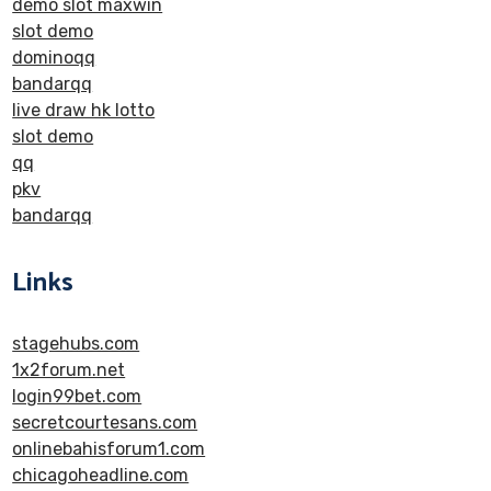
demo slot maxwin
slot demo
dominoqq
bandarqq
live draw hk lotto
slot demo
qq
pkv
bandarqq
Links
stagehubs.com
1x2forum.net
login99bet.com
secretcourtesans.com
onlinebahisforum1.com
chicagoheadline.com