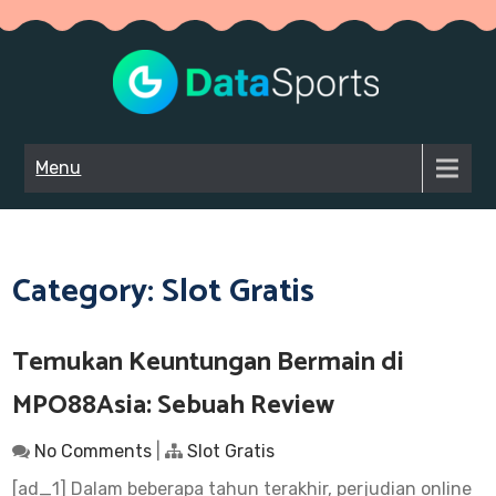
Skip
to
content
Slo
Mainkan
slot X500
Gaco
Menu
dari PG Soft
Har
hari ini
tanpa
Ini
deposit
Category:
Slot Gratis
dar
untuk
peluang
PG
maxwin
Temukan Keuntungan Bermain di
Soft
besar. Slot
gacor ini
MPO88Asia: Sebuah Review
Cob
memberikan
Slo
hasil terbaik
No Comments
|
Slot Gratis
tanpa biaya.
X50
[ad_1] Dalam beberapa tahun terakhir, perjudian online