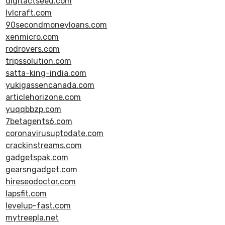
digitactseed.com
lvlcraft.com
90secondmoneyloans.com
xenmicro.com
rodrovers.com
tripssolution.com
satta-king-india.com
yukigassencanada.com
articlehorizone.com
yuqqbbzp.com
7betagents6.com
coronavirusuptodate.com
crackinstreams.com
gadgetspak.com
gearsngadget.com
hireseodoctor.com
lapsfit.com
levelup-fast.com
mytreepla.net