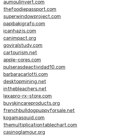
aumoulinvert.com
thefoodiepassport.com
superwindowproject.com
papibakigrafo.com
icanhazjs.com
canimpact.org
goviralstudy.com
cartourism.net
apple-cores.com
pulserasdeactividad10.com
barbaracarlotti.com
desktopmining.net
inthebleachers.net
lexapro-rx-store.com
buyskincareproducts.org
frenchbulldogpuppyforsale.net
kogamasquid.com
themultiplicationtablechart.com
casinoglamour.org