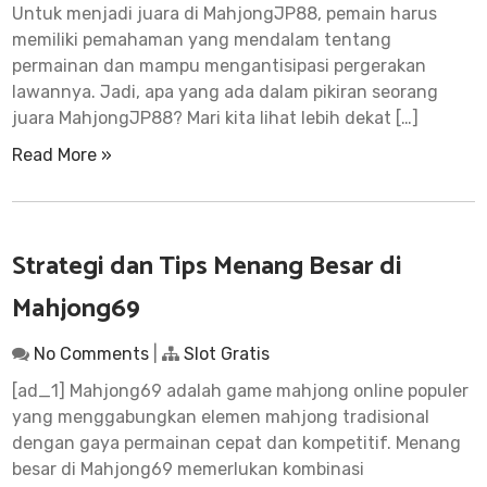
Untuk menjadi juara di MahjongJP88, pemain harus
memiliki pemahaman yang mendalam tentang
permainan dan mampu mengantisipasi pergerakan
lawannya. Jadi, apa yang ada dalam pikiran seorang
juara MahjongJP88? Mari kita lihat lebih dekat […]
Read More »
Strategi dan Tips Menang Besar di
Mahjong69
No Comments
|
Slot Gratis
[ad_1] Mahjong69 adalah game mahjong online populer
yang menggabungkan elemen mahjong tradisional
dengan gaya permainan cepat dan kompetitif. Menang
besar di Mahjong69 memerlukan kombinasi