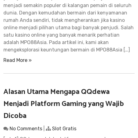
menjadi semakin populer di kalangan pemain di seluruh
untu
dunia. Dengan kemudahan bermain dari kenyamanan
Maxw
rumah Anda sendiri, tidak mengherankan jika kasino
online menjadi pilihan utama bagi banyak penjudi. Salah
Tanp
satu kasino online yang banyak menarik perhatian
Depos
adalah MPO88Asia. Pada artikel ini, kami akan
mengeksplorasi keuntungan bermain di MPO88Asia […]
Read More »
Alasan Utama Mengapa QQdewa
Menjadi Platform Gaming yang Wajib
Dicoba
No Comments
|
Slot Gratis