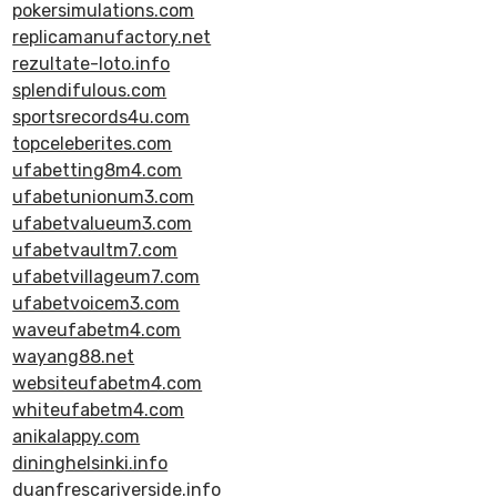
pokersimulations.com
replicamanufactory.net
rezultate-loto.info
splendifulous.com
sportsrecords4u.com
topceleberites.com
ufabetting8m4.com
ufabetunionum3.com
ufabetvalueum3.com
ufabetvaultm7.com
ufabetvillageum7.com
ufabetvoicem3.com
waveufabetm4.com
wayang88.net
websiteufabetm4.com
whiteufabetm4.com
anikalappy.com
dininghelsinki.info
duanfrescariverside.info