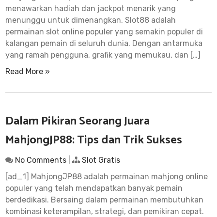
menawarkan hadiah dan jackpot menarik yang
menunggu untuk dimenangkan. Slot88 adalah
permainan slot online populer yang semakin populer di
kalangan pemain di seluruh dunia. Dengan antarmuka
yang ramah pengguna, grafik yang memukau, dan […]
Read More »
Dalam Pikiran Seorang Juara
MahjongJP88: Tips dan Trik Sukses
No Comments
|
Slot Gratis
[ad_1] MahjongJP88 adalah permainan mahjong online
populer yang telah mendapatkan banyak pemain
berdedikasi. Bersaing dalam permainan membutuhkan
kombinasi keterampilan, strategi, dan pemikiran cepat.