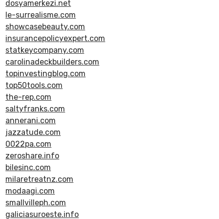
dosyamerkezi.net
le-surrealisme.com
showcasebeauty.com
insurancepolicyexpert.com
statkeycompany.com
carolinadeckbuilders.com
topinvestingblog.com
top50tools.com
the-rep.com
saltyfranks.com
annerani.com
jazzatude.com
0022pa.com
zeroshare.info
bilesinc.com
milaretreatnz.com
modaagi.com
smallvilleph.com
galiciasuroeste.info