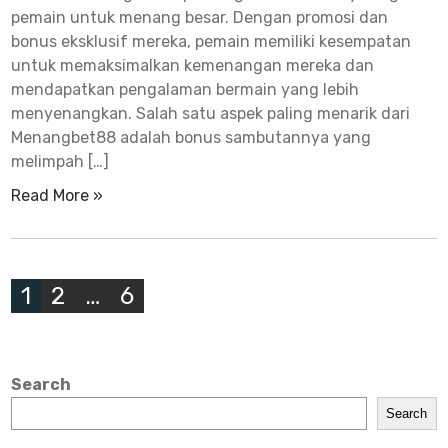
pemain untuk menang besar. Dengan promosi dan
bonus eksklusif mereka, pemain memiliki kesempatan
untuk memaksimalkan kemenangan mereka dan
mendapatkan pengalaman bermain yang lebih
menyenangkan. Salah satu aspek paling menarik dari
Menangbet88 adalah bonus sambutannya yang
melimpah […]
Read More »
Posts
1
2
…
6
pagination
Search
Search