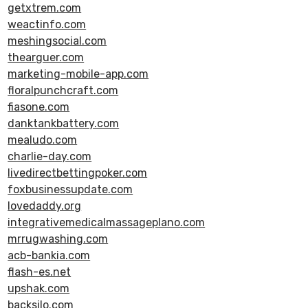
getxtrem.com
weactinfo.com
meshingsocial.com
thearguer.com
marketing-mobile-app.com
floralpunchcraft.com
fiasone.com
danktankbattery.com
mealudo.com
charlie-day.com
livedirectbettingpoker.com
foxbusinessupdate.com
lovedaddy.org
integrativemedicalmassageplano.com
mrrugwashing.com
acb-bankia.com
flash-es.net
upshak.com
backsilo.com