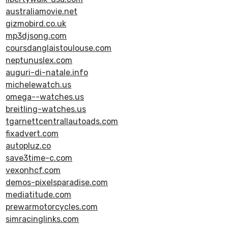
australiamovie.net
gizmobird.co.uk
mp3djsong.com
coursdanglaistoulouse.com
neptunuslex.com
auguri-di-natale.info
michelewatch.us
omega--watches.us
breitling-watches.us
tgarnettcentrallautoads.com
fixadvert.com
autopluz.co
save3time-c.com
vexonhcf.com
demos-pixelsparadise.com
mediatitude.com
prewarmotorcycles.com
simracinglinks.com