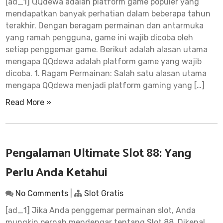
[ad_1] QQdewa adalah platform game populer yang
mendapatkan banyak perhatian dalam beberapa tahun
terakhir. Dengan beragam permainan dan antarmuka
yang ramah pengguna, game ini wajib dicoba oleh
setiap penggemar game. Berikut adalah alasan utama
mengapa QQdewa adalah platform game yang wajib
dicoba. 1. Ragam Permainan: Salah satu alasan utama
mengapa QQdewa menjadi platform gaming yang […]
Read More »
Pengalaman Ultimate Slot 88: Yang
Perlu Anda Ketahui
No Comments
|
Slot Gratis
[ad_1] Jika Anda penggemar permainan slot, Anda
mungkin pernah mendengar tentang Slot 88. Dikenal