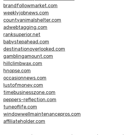
brandfollowmarket.com
weeklyjobnews.com
countyanimalshelter.com
adwebtagging.com
ranksuperior.net
babystepahead.com
destinationoverlooked.com
gamblingamount.com
hillclimbwax.com
hnopse.com
occasionnews.com
lustofmoney.com
timebusinesszone.com
peppers-reflection.com
tuneoflife.com
windowwellmaintenancepros.com
affiliateholder.com