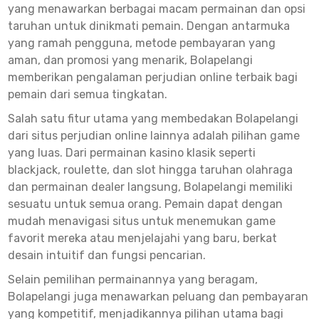
yang menawarkan berbagai macam permainan dan opsi
untu
taruhan untuk dinikmati pemain. Dengan antarmuka
Maxw
yang ramah pengguna, metode pembayaran yang
aman, dan promosi yang menarik, Bolapelangi
Tanp
memberikan pengalaman perjudian online terbaik bagi
Depos
pemain dari semua tingkatan.
Salah satu fitur utama yang membedakan Bolapelangi
dari situs perjudian online lainnya adalah pilihan game
yang luas. Dari permainan kasino klasik seperti
blackjack, roulette, dan slot hingga taruhan olahraga
dan permainan dealer langsung, Bolapelangi memiliki
sesuatu untuk semua orang. Pemain dapat dengan
mudah menavigasi situs untuk menemukan game
favorit mereka atau menjelajahi yang baru, berkat
desain intuitif dan fungsi pencarian.
Selain pemilihan permainannya yang beragam,
Bolapelangi juga menawarkan peluang dan pembayaran
yang kompetitif, menjadikannya pilihan utama bagi