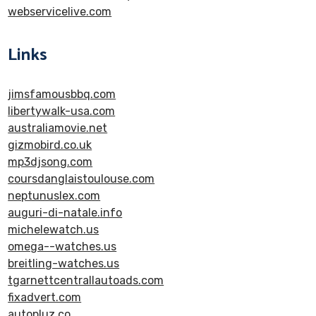
webservicelive.com
Links
jimsfamousbbq.com
libertywalk-usa.com
australiamovie.net
gizmobird.co.uk
mp3djsong.com
coursdanglaistoulouse.com
neptunuslex.com
auguri-di-natale.info
michelewatch.us
omega--watches.us
breitling-watches.us
tgarnettcentrallautoads.com
fixadvert.com
autopluz.co