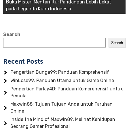
navigation
Buka Misteri Mentarijitu: Pandangan Lebih Lekat
pada Legenda Kuno Indonesia
Search
Search
Recent Posts
Pengertian Bunga99: Panduan Komprehensif
WinLose99: Panduan Utama untuk Game Online
Pengertian Parlay4D: Panduan Komprehensif untuk
Pemula
Maxwin88: Tujuan Tujuan Anda untuk Taruhan
Online
Inside the Mind of Maxwin89: Melihat Kehidupan
Seorang Gamer Profesional