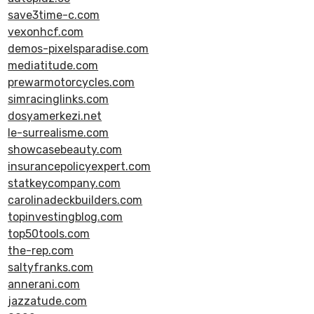
save3time-c.com
vexonhcf.com
demos-pixelsparadise.com
mediatitude.com
prewarmotorcycles.com
simracinglinks.com
dosyamerkezi.net
le-surrealisme.com
showcasebeauty.com
insurancepolicyexpert.com
statkeycompany.com
carolinadeckbuilders.com
topinvestingblog.com
top50tools.com
the-rep.com
saltyfranks.com
annerani.com
jazzatude.com