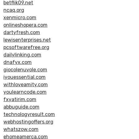
betflik09.net
ncaq.org
xenmicro.com
onlineshopera.com
dartyfresh.com
lewisenterprises.net
pcsoftwarefree.org
dailylinking.com
dnafyx.com
giocolenuvole.com
iyouessential.com
withloveamity.com
youlearncode.com
fxyatirim.com
abbuguide.com
technologyresult.com
webhostingoffers.org
whatszow.com
ehomeamerca.com