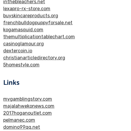
inthebleachers.net
lexapro-rx-store.com
buyskincareproducts.org
frenchbulldogpuppyforsale.net
kogamasquid.com
themultiplicationtablechart.com
casinoglamour.org
dextercoin.io
christianarticledirectory.org
5homestyle.com
Links
mygamblingstory.com
majalahwekonews.com
2017hoganoutlet.com
pelmanec.com
domino99qq.net