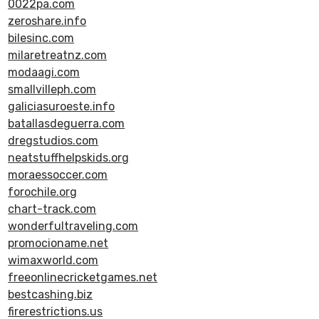
0022pa.com
zeroshare.info
bilesinc.com
milaretreatnz.com
modaagi.com
smallvilleph.com
galiciasuroeste.info
batallasdeguerra.com
dregstudios.com
neatstuffhelpskids.org
moraessoccer.com
forochile.org
chart-track.com
wonderfultraveling.com
promocioname.net
wimaxworld.com
freeonlinecricketgames.net
bestcashing.biz
firerestrictions.us