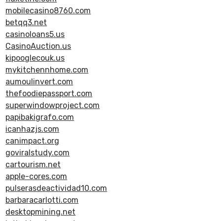
mobilecasino8760.com
betqq3.net
casinoloans5.us
CasinoAuction.us
kipooglecouk.us
mykitchennhome.com
aumoulinvert.com
thefoodiepassport.com
superwindowproject.com
papibakigrafo.com
icanhazjs.com
canimpact.org
goviralstudy.com
cartourism.net
apple-cores.com
pulserasdeactividad10.com
barbaracarlotti.com
desktopmining.net