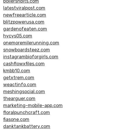
boilersnbits.com
latestviralpost.com
newfreearticle.com
blitzpowerusa.com
gardenofeaten.com
hycys05.com
onemoremilerunning.com
snowboardsteez.com
instagrambioforgirls.com
cashflowxfiles.com
kmbb10.com
getxtrem.com
weactinfo.com
meshingsocial.com
thearguer.com
marketing-mobile-app.com
floralpunchcraft.com
fiasone.com
danktankbattery.com