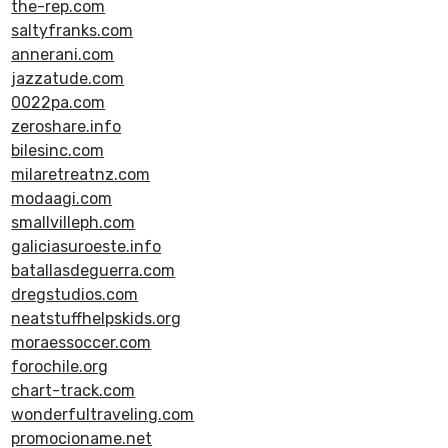
the-rep.com
saltyfranks.com
annerani.com
jazzatude.com
0022pa.com
zeroshare.info
bilesinc.com
milaretreatnz.com
modaagi.com
smallvilleph.com
galiciasuroeste.info
batallasdeguerra.com
dregstudios.com
neatstuffhelpskids.org
moraessoccer.com
forochile.org
chart-track.com
wonderfultraveling.com
promocioname.net