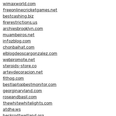
wimaxworld.com
freeonlinecricketgames.net
bestcashing.biz
firerestrictions.us
archiesbrooklyn.com
muambeiros.net
infozblog.com
chonbaihat.com
elblogdeoscargonzalez.com
webpromote.net
steroids-store.co
arteydecoracion.net
fithog.com
bestlaptopbestmonitor.com
georginaryland.com
roseandbasil.com
thewhitewhitelights.com
atdhe.ws
heckrodtwetland.org