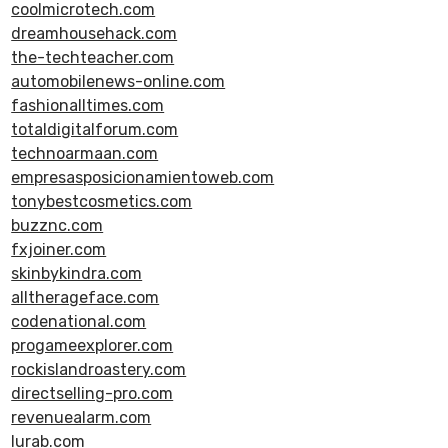
coolmicrotech.com
dreamhousehack.com
the-techteacher.com
automobilenews-online.com
fashionalltimes.com
totaldigitalforum.com
technoarmaan.com
empresasposicionamientoweb.com
tonybestcosmetics.com
buzznc.com
fxjoiner.com
skinbykindra.com
alltherageface.com
codenational.com
progameexplorer.com
rockislandroastery.com
directselling-pro.com
revenuealarm.com
lurab.com