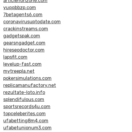
articlehorizone.com
yuqqbbzp.com
7betagents6.com
coronavirusuptodate.com
crackinstreams.com
gadgetspak.com
gearsngadget.com
hireseodoctor.com
lapsfit.com
levelup-fast.com
mytreepla.net
pokersimulations.com
replicamanufactory.net
rezultate-loto.info
splendifulous.com
sportsrecords4u.com
topceleberites.com
ufabetting8m4.com
ufabetunionum3.com