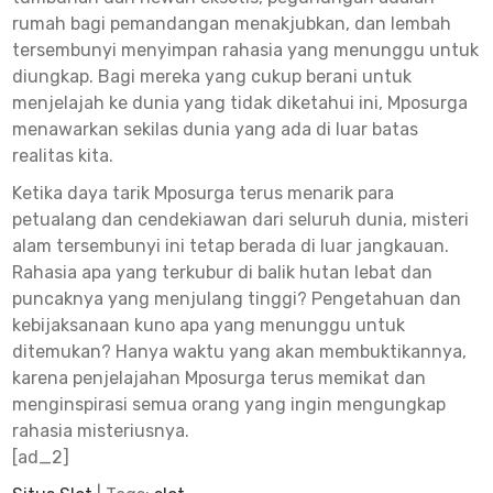
rumah bagi pemandangan menakjubkan, dan lembah
tersembunyi menyimpan rahasia yang menunggu untuk
diungkap. Bagi mereka yang cukup berani untuk
menjelajah ke dunia yang tidak diketahui ini, Mposurga
menawarkan sekilas dunia yang ada di luar batas
realitas kita.
Ketika daya tarik Mposurga terus menarik para
petualang dan cendekiawan dari seluruh dunia, misteri
alam tersembunyi ini tetap berada di luar jangkauan.
Rahasia apa yang terkubur di balik hutan lebat dan
puncaknya yang menjulang tinggi? Pengetahuan dan
kebijaksanaan kuno apa yang menunggu untuk
ditemukan? Hanya waktu yang akan membuktikannya,
karena penjelajahan Mposurga terus memikat dan
menginspirasi semua orang yang ingin mengungkap
rahasia misteriusnya.
[ad_2]