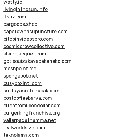
watty.io
livinginthesun.info
itsriz.com
cargoods.shop
capetownacupuncture.com
bitcoinvideospro.com
cosmiccrowcollective.com
alain-jacquet.com
gotisouizakayabakeneko.com
meshpoint.me
spongebob.net
busyboxintl.com
auttayanratchapak.com
postcoffeebarva.com
elteatromilliondollar.com
burgerkingfranchise.org
vallarpadathamma.net
realworldsize.com
teknolama.com