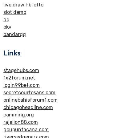
live draw hk lotto
slot demo
qq
pkv
bandarqq
Links
stagehubs.com
1x2forum.net
login99bet.com
secretcourtesans.com
onlinebahisforum1.com
chicagoheadline.com
camming.org
rajalion88.com
goupuntacana.com
riversedgepark.com