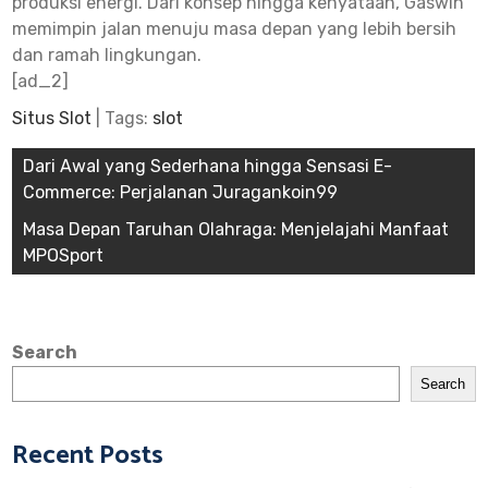
produksi energi. Dari konsep hingga kenyataan, Gaswin
memimpin jalan menuju masa depan yang lebih bersih
dan ramah lingkungan.
[ad_2]
Situs Slot
| Tags:
slot
Post
Dari Awal yang Sederhana hingga Sensasi E-
Commerce: Perjalanan Juragankoin99
navigation
Masa Depan Taruhan Olahraga: Menjelajahi Manfaat
MPOSport
Search
Search
Recent Posts