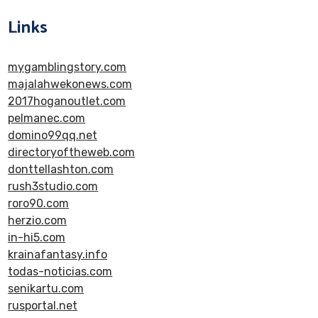
Links
mygamblingstory.com
majalahwekonews.com
2017hoganoutlet.com
pelmanec.com
domino99qq.net
directoryoftheweb.com
donttellashton.com
rush3studio.com
roro90.com
herzio.com
in-hi5.com
krainafantasy.info
todas-noticias.com
senikartu.com
rusportal.net