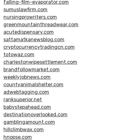
falling-film-evaporator.com
sumuslawfirm.com
nursingprowriters.com
greenmountainthreadwear.com
acutedispensary.com
sattamatkanewsblog.com
cryptocurrencytradingcn.com
totowaz.com
charlestonwipesettlement.com
brandfollowmarket.com
weeklyjobnews.com
countyanimalshelter.com
adwebtagging.com
ranksuperior.net
babystepahead.com
destinationoverlooked.com
gamblingamount.com
hillclimbwax.com
hnopse.com