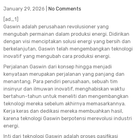
untu
January 29, 2026
|
No Comments
Maxw
[ad_1]
Gaswin adalah perusahaan revolusioner yang
Tanp
mengubah permainan dalam produksi energi. Didirikan
Depos
dengan visi menciptakan solusi energi yang bersih dan
berkelanjutan, Gaswin telah mengembangkan teknologi
inovatif yang mengubah cara produksi energi.
Perjalanan Gaswin dari konsep hingga menjadi
kenyataan merupakan perjalanan yang panjang dan
menantang. Para pendiri perusahaan, sebuah tim
insinyur dan ilmuwan inovatif, menghabiskan waktu
bertahun-tahun untuk meneliti dan mengembangkan
teknologi mereka sebelum akhirnya memasarkannya.
Kerja keras dan dedikasi mereka membuahkan hasil,
karena teknologi Gaswin berpotensi merevolusi industri
energi.
Inti dari teknologi Gaswin adalah proses gasifikasi