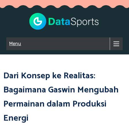
Skip
to
content
Slo
Mainkan
slot X500
Gaco
Menu
dari PG Soft
Har
hari ini
tanpa
Ini
deposit
Dari Konsep ke Realitas:
dar
untuk
peluang
PG
Bagaimana Gaswin Mengubah
maxwin
Soft
besar. Slot
Permainan dalam Produksi
gacor ini
Cob
memberikan
Energi
Slo
hasil terbaik
tanpa biaya.
X50