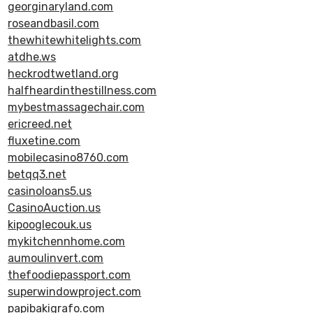
georginaryland.com
roseandbasil.com
thewhitewhitelights.com
atdhe.ws
heckrodtwetland.org
halfheardinthestillness.com
mybestmassagechair.com
ericreed.net
fluxetine.com
mobilecasino8760.com
betqq3.net
casinoloans5.us
CasinoAuction.us
kipooglecouk.us
mykitchennhome.com
aumoulinvert.com
thefoodiepassport.com
superwindowproject.com
papibakigrafo.com