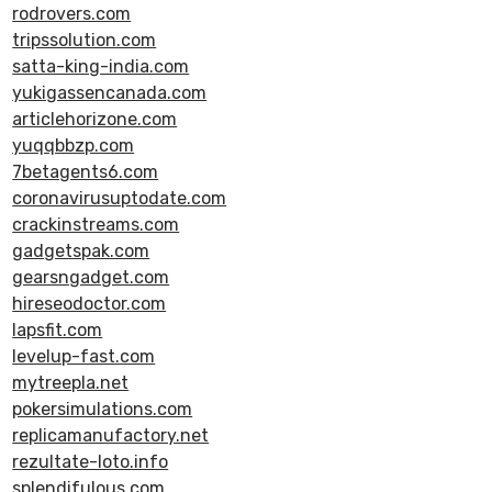
rodrovers.com
tripssolution.com
satta-king-india.com
yukigassencanada.com
articlehorizone.com
yuqqbbzp.com
7betagents6.com
coronavirusuptodate.com
crackinstreams.com
gadgetspak.com
gearsngadget.com
hireseodoctor.com
lapsfit.com
levelup-fast.com
mytreepla.net
pokersimulations.com
replicamanufactory.net
rezultate-loto.info
splendifulous.com