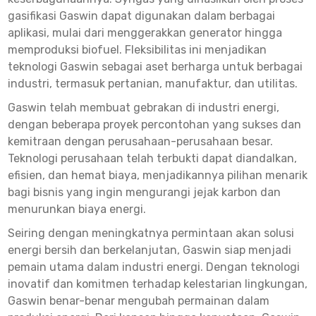
gasifikasi Gaswin dapat digunakan dalam berbagai
aplikasi, mulai dari menggerakkan generator hingga
memproduksi biofuel. Fleksibilitas ini menjadikan
teknologi Gaswin sebagai aset berharga untuk berbagai
industri, termasuk pertanian, manufaktur, dan utilitas.
Gaswin telah membuat gebrakan di industri energi,
dengan beberapa proyek percontohan yang sukses dan
kemitraan dengan perusahaan-perusahaan besar.
Teknologi perusahaan telah terbukti dapat diandalkan,
efisien, dan hemat biaya, menjadikannya pilihan menarik
bagi bisnis yang ingin mengurangi jejak karbon dan
menurunkan biaya energi.
Seiring dengan meningkatnya permintaan akan solusi
energi bersih dan berkelanjutan, Gaswin siap menjadi
pemain utama dalam industri energi. Dengan teknologi
inovatif dan komitmen terhadap kelestarian lingkungan,
Gaswin benar-benar mengubah permainan dalam