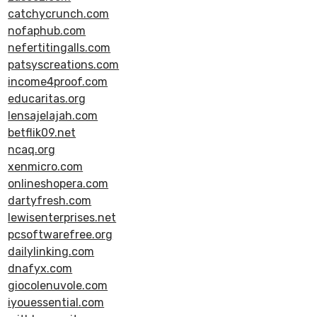
catchycrunch.com
nofaphub.com
nefertitingalls.com
patsyscreations.com
income4proof.com
educaritas.org
lensajelajah.com
betflik09.net
ncaq.org
xenmicro.com
onlineshopera.com
dartyfresh.com
lewisenterprises.net
pcsoftwarefree.org
dailylinking.com
dnafyx.com
giocolenuvole.com
iyouessential.com