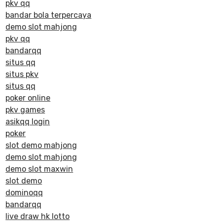
pkv qq
bandar bola terpercaya
demo slot mahjong
pkv qq
bandarqq
situs qq
situs pkv
situs qq
poker online
pkv games
asikqq login
poker
slot demo mahjong
demo slot mahjong
demo slot maxwin
slot demo
dominoqq
bandarqq
live draw hk lotto