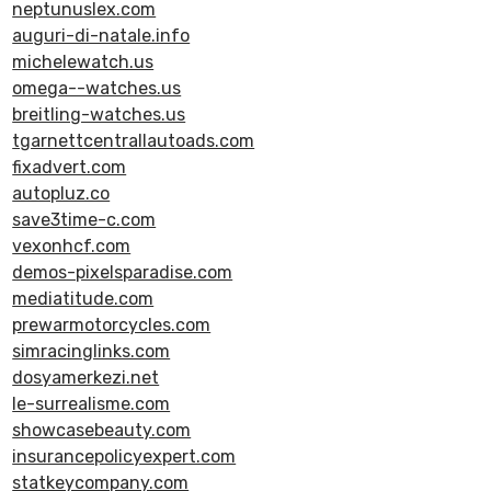
neptunuslex.com
auguri-di-natale.info
michelewatch.us
omega--watches.us
breitling-watches.us
tgarnettcentrallautoads.com
fixadvert.com
autopluz.co
save3time-c.com
vexonhcf.com
demos-pixelsparadise.com
mediatitude.com
prewarmotorcycles.com
simracinglinks.com
dosyamerkezi.net
le-surrealisme.com
showcasebeauty.com
insurancepolicyexpert.com
statkeycompany.com