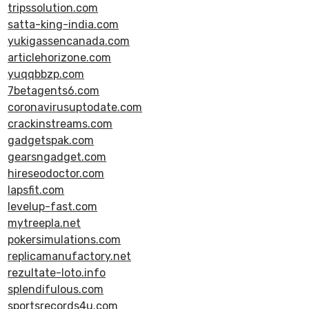
tripssolution.com
satta-king-india.com
yukigassencanada.com
articlehorizone.com
yuqqbbzp.com
7betagents6.com
coronavirusuptodate.com
crackinstreams.com
gadgetspak.com
gearsngadget.com
hireseodoctor.com
lapsfit.com
levelup-fast.com
mytreepla.net
pokersimulations.com
replicamanufactory.net
rezultate-loto.info
splendifulous.com
sportsrecords4u.com