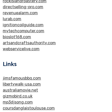
rockislandroastery.com
directselling-pro.com
revenuealarm.com
lurab.com
ignitioncoilguide.com
mytechcomputer.com
bioslot168.com
artsandcraftsauthority.com
webservicelive.com
Links
jimsfamousbbq.com
libertywalk-usa.com
australiamovie.net
gizmobird.co.uk
mp3djsong.com
coursdanglaistoulouse.com