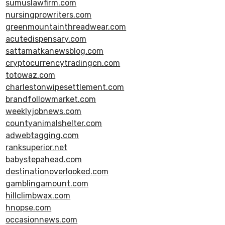
sumuslawfirm.com
nursingprowriters.com
greenmountainthreadwear.com
acutedispensary.com
sattamatkanewsblog.com
cryptocurrencytradingcn.com
totowaz.com
charlestonwipesettlement.com
brandfollowmarket.com
weeklyjobnews.com
countyanimalshelter.com
adwebtagging.com
ranksuperior.net
babystepahead.com
destinationoverlooked.com
gamblingamount.com
hillclimbwax.com
hnopse.com
occasionnews.com