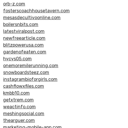
orb-z.com
fosterscoachhousetavern.com
mesasdecultivoonline.com
boilersnbits.com
latestviralpost.com
newfreearticle.com
blitzpowerusa.com
gardenofeaten.com
hycys05.com
onemoremilerunning.com
snowboardsteez.com
instagrambioforgirls.com
cashflowxfiles.com
kmbb10.com
getxtrem.com
weactinfo.com
meshingsocial.com
thearguer.com
marketing-mobile-app.com