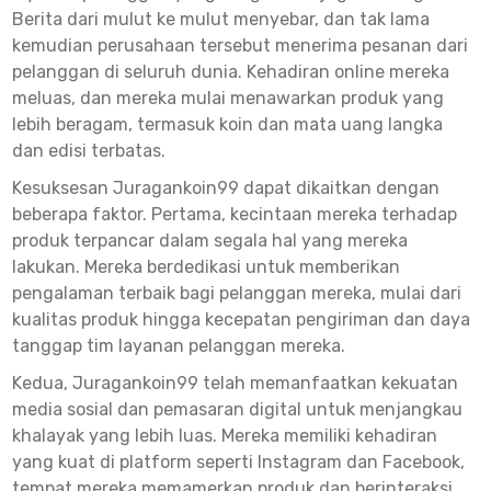
Berita dari mulut ke mulut menyebar, dan tak lama
kemudian perusahaan tersebut menerima pesanan dari
pelanggan di seluruh dunia. Kehadiran online mereka
meluas, dan mereka mulai menawarkan produk yang
lebih beragam, termasuk koin dan mata uang langka
dan edisi terbatas.
Kesuksesan Juragankoin99 dapat dikaitkan dengan
beberapa faktor. Pertama, kecintaan mereka terhadap
produk terpancar dalam segala hal yang mereka
lakukan. Mereka berdedikasi untuk memberikan
pengalaman terbaik bagi pelanggan mereka, mulai dari
kualitas produk hingga kecepatan pengiriman dan daya
tanggap tim layanan pelanggan mereka.
Kedua, Juragankoin99 telah memanfaatkan kekuatan
media sosial dan pemasaran digital untuk menjangkau
khalayak yang lebih luas. Mereka memiliki kehadiran
yang kuat di platform seperti Instagram dan Facebook,
tempat mereka memamerkan produk dan berinteraksi