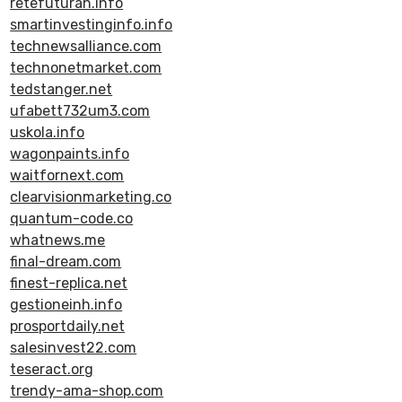
retefuturah.info
smartinvestinginfo.info
technewsalliance.com
technonetmarket.com
tedstanger.net
ufabett732um3.com
uskola.info
wagonpaints.info
waitfornext.com
clearvisionmarketing.co
quantum-code.co
whatnews.me
final-dream.com
finest-replica.net
gestioneinh.info
prosportdaily.net
salesinvest22.com
teseract.org
trendy-ama-shop.com