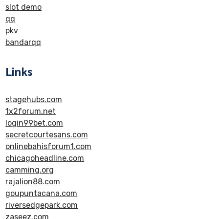
slot demo
qq
pkv
bandarqq
Links
stagehubs.com
1x2forum.net
login99bet.com
secretcourtesans.com
onlinebahisforum1.com
chicagoheadline.com
camming.org
rajalion88.com
goupuntacana.com
riversedgepark.com
zaseez.com