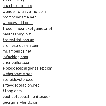
forochile.org
chart-track.com
wonderfultraveling.com
promocioname.net
wimaxworld.com
freeonlinecricketgames.net
bestcashing.biz
firerestrictions.us
archiesbrooklyn.com
muambeiros.net
infozblog.com
chonbaihat.com
elblogdeoscargonzalez.com
webpromote.net
steroids-store.co
arteydecoracion.net
fithog.com
bestlaptopbestmonitor.com
georginaryland.com