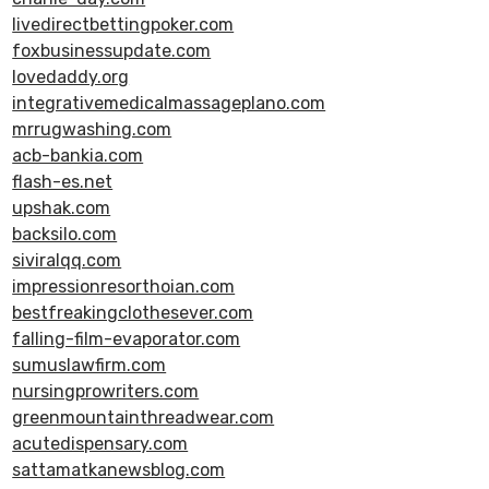
livedirectbettingpoker.com
foxbusinessupdate.com
lovedaddy.org
integrativemedicalmassageplano.com
mrrugwashing.com
acb-bankia.com
flash-es.net
upshak.com
backsilo.com
siviralqq.com
impressionresorthoian.com
bestfreakingclothesever.com
falling-film-evaporator.com
sumuslawfirm.com
nursingprowriters.com
greenmountainthreadwear.com
acutedispensary.com
sattamatkanewsblog.com