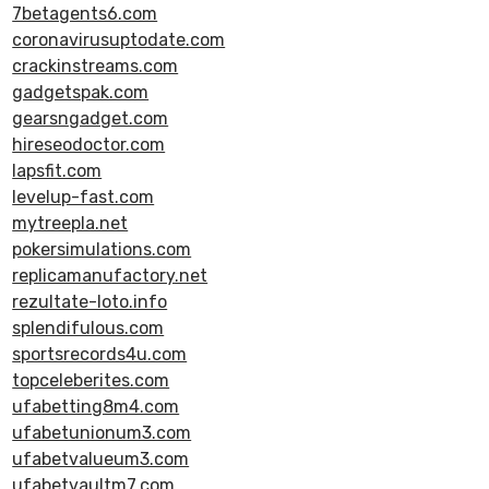
7betagents6.com
coronavirusuptodate.com
crackinstreams.com
gadgetspak.com
gearsngadget.com
hireseodoctor.com
lapsfit.com
levelup-fast.com
mytreepla.net
pokersimulations.com
replicamanufactory.net
rezultate-loto.info
splendifulous.com
sportsrecords4u.com
topceleberites.com
ufabetting8m4.com
ufabetunionum3.com
ufabetvalueum3.com
ufabetvaultm7.com