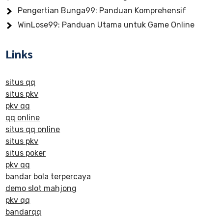
Pengertian Bunga99: Panduan Komprehensif
WinLose99: Panduan Utama untuk Game Online
Links
situs qq
situs pkv
pkv qq
qq online
situs qq online
situs pkv
situs poker
pkv qq
bandar bola terpercaya
demo slot mahjong
pkv qq
bandarqq