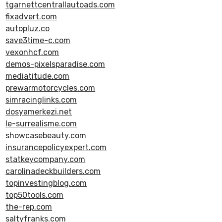
tgarnettcentrallautoads.com
fixadvert.com
autopluz.co
save3time-c.com
vexonhcf.com
demos-pixelsparadise.com
mediatitude.com
prewarmotorcycles.com
simracinglinks.com
dosyamerkezi.net
le-surrealisme.com
showcasebeauty.com
insurancepolicyexpert.com
statkeycompany.com
carolinadeckbuilders.com
topinvestingblog.com
top50tools.com
the-rep.com
saltyfranks.com