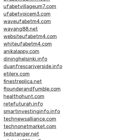
ufabetvillageum7.com
ufabetvoicem3.com
waveufabetm4.com
wayang88.net
websiteufabetm4.com
whiteufabetm4.com
anikalappy.com
dininghelsinki.info
duanfrescariverside.info
etilerx.com
finestreplica.net
flounderandfumble.com
healthohunt.com
retefuturah.info
smartinvestinginfo.info
technewsalliance.com
technonetmarket.com
tedstanger.net