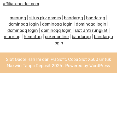
affiliateholder.com
menuqq
|
situs pkv games
|
bandarqq
|
bandarqq
|
dominoqq login
|
dominoqq login
|
dominoqq login
|
dominoqq login
|
dominoqq login
|
slot anti rungkat
|
murniqq
|
hematqq
|
poker online
|
bandarqq
|
bandarqq
login
Slot Gacor Hari Ini dari PG Soft, Coba Slot X500 untuk
Maxwin Tanpa Deposit 2026 . Powered by WordPress