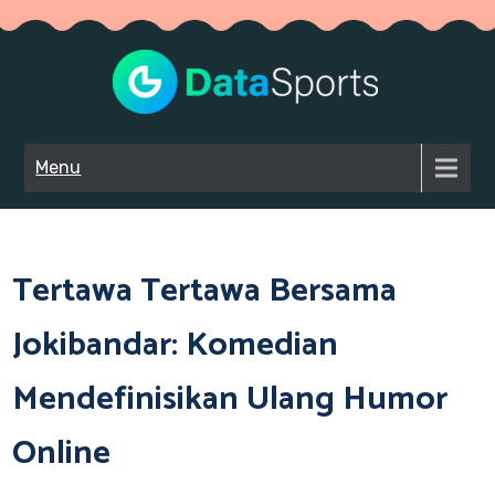
Skip
to
content
Slo
Mainkan
slot X500
Gaco
Menu
dari PG Soft
Har
hari ini
tanpa
Ini
deposit
Tertawa Tertawa Bersama
dar
untuk
peluang
PG
Jokibandar: Komedian
maxwin
Soft
besar. Slot
Mendefinisikan Ulang Humor
gacor ini
Cob
memberikan
Online
Slo
hasil terbaik
tanpa biaya.
X50