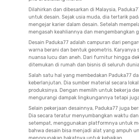
Dilahirkan dan dibesarkan di Malaysia, Paduka7
untuk desain. Sejak usia muda, dia tertarik pad
mengejar karier dalam desain. Setelah mempelaja
mengasah keahliannya dan mengembangkan ga
Desain Paduka77 adalah campuran dari pengar
warna berani dan bentuk geometris. Karyanya
nuansa lucu dan aneh. Dari furnitur hingga d
ditemukan di rumah dan bisnis di seluruh dunia
Salah satu hal yang membedakan Paduka77 dar
keberlanjutan. Dia sumber material secara lo
produksinya. Dengan memilih untuk bekerja de
mengurangi dampak lingkungannya tetapi juga
Selain pekerjaan desainnya, Paduka77 juga b
Dia secara teratur menyumbangkan waktu dan
setempat, menggunakan platformnya untuk men
bahwa desain bisa menjadi alat yang ampuh un
menggunakan bakatnya untuk kebaikan.