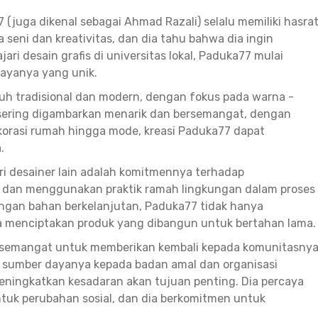
7 (juga dikenal sebagai Ahmad Razali) selalu memiliki hasra
a seni dan kreativitas, dan dia tahu bahwa dia ingin
ri desain grafis di universitas lokal, Paduka77 mulai
yanya yang unik.
uh tradisional dan modern, dengan fokus pada warna -
 sering digambarkan menarik dan bersemangat, dengan
ekorasi rumah hingga mode, kreasi Paduka77 dapat
.
i desainer lain adalah komitmennya terhadap
kal dan menggunakan praktik ramah lingkungan dalam proses
ngan bahan berkelanjutan, Paduka77 tidak hanya
 menciptakan produk yang dibangun untuk bertahan lama.
ersemangat untuk memberikan kembali kepada komunitasnya
 sumber dayanya kepada badan amal dan organisasi
ingkatkan kesadaran akan tujuan penting. Dia percaya
tuk perubahan sosial, dan dia berkomitmen untuk