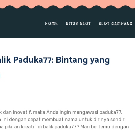
HOME
SITUS SLOT
SLOT GAMPANG
Gacor Hari Ini dari PG S
 X500 dari PG Soft hari ini tanpa deposit untuk peluang max
a biaya.
k Maxwin Tanpa Deposit
alik Paduka77: Bintang yang
n
k dan inovatif, maka Anda ingin mengawasi paduka77.
n ini dengan cepat membuat nama untuk dirinya sendiri
pa pikiran kreatif di balik paduka77? Mari bertemu dengan