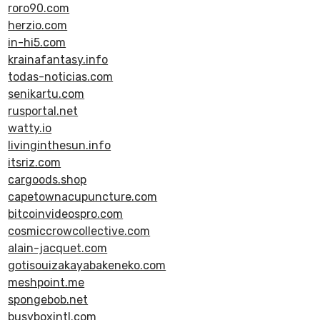
roro90.com
herzio.com
in-hi5.com
krainafantasy.info
todas-noticias.com
senikartu.com
rusportal.net
watty.io
livinginthesun.info
itsriz.com
cargoods.shop
capetownacupuncture.com
bitcoinvideospro.com
cosmiccrowcollective.com
alain-jacquet.com
gotisouizakayabakeneko.com
meshpoint.me
spongebob.net
busyboxintl.com