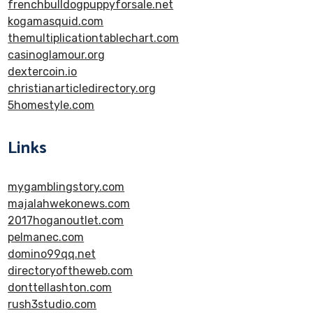
frenchbulldogpuppyforsale.net
kogamasquid.com
themultiplicationtablechart.com
casinoglamour.org
dextercoin.io
christianarticledirectory.org
5homestyle.com
Links
mygamblingstory.com
majalahwekonews.com
2017hoganoutlet.com
pelmanec.com
domino99qq.net
directoryoftheweb.com
donttellashton.com
rush3studio.com