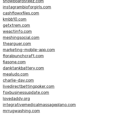
snowboardsteez.com
instagrambioforgirls.com
cashflowxfiles.com
kmbb10.com
getxtrem.com
weactinfo.com
meshingsocial.com
thearguer.com
marketing-mobile-app.com
floralpunchcraft.com
fiasone.com
danktankbattery.com
mealudo.com
charlie-day.com
livedirectbettingpoker.com
foxbusinessupdate.com
lovedaddy.org
integrativemedicalmassageplano.com
mrrugwashing.com