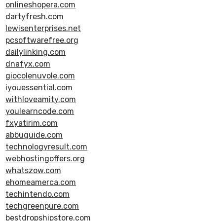
onlineshopera.com
dartyfresh.com
lewisenterprises.net
pcsoftwarefree.org
dailylinking.com
dnafyx.com
giocolenuvole.com
iyouessential.com
withloveamity.com
youlearncode.com
fxyatirim.com
abbuguide.com
technologyresult.com
webhostingoffers.org
whatszow.com
ehomeamerca.com
techintendo.com
techgreenpure.com
bestdropshipstore.com