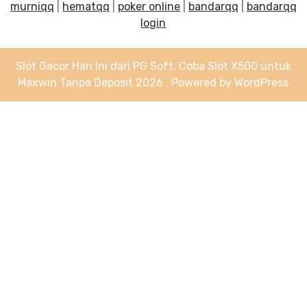
murniqq
|
hematqq
|
poker online
|
bandarqq
|
bandarqq
login
Slot Gacor Hari Ini dari PG Soft, Coba Slot X500 untuk
Maxwin Tanpa Deposit 2026 . Powered by WordPress