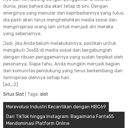
dunia, jelas bahwa dia akan tetap di sini. Dengan
energinya yang menular dan kepribadiannya yang tulus,
dia pasti akan terus menghebohkan media sosial dan
menginspirasi orang lain untuk menjadi diri mereka
yang sebenarnya.
Jadi, jika Anda belum melakukannya, pastikan untuk
mengikuti Jos55 di media sosial dan bergabunglah
dengan ribuan penggemarnya yang sudah terpikat oleh
pesonanya. Siapa tahu, Anda mungkin menjadi bagian
dari komunitas pendukung yang terus berkembang dan
terinspirasi olehnya setiap hari.
[ad_2]
Situs Slot
| Tags:
slot
Post
Merevolusi Industri Kecantikan dengan HBC69
navigation
Dari TikTok hingga Instagram: Bagaimana Fanta55
Mendominasi Platform Online