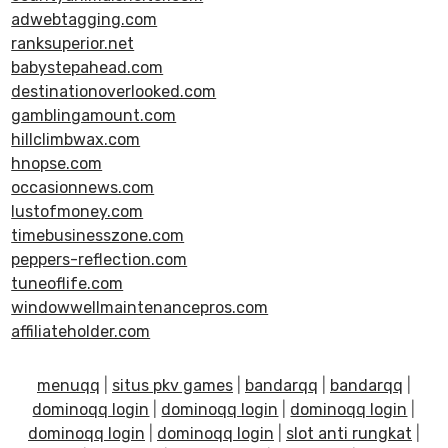
adwebtagging.com
ranksuperior.net
babystepahead.com
destinationoverlooked.com
gamblingamount.com
hillclimbwax.com
hnopse.com
occasionnews.com
lustofmoney.com
timebusinesszone.com
peppers-reflection.com
tuneoflife.com
windowwellmaintenancepros.com
affiliateholder.com
menuqq
|
situs pkv games
|
bandarqq
|
bandarqq
|
dominoqq login
|
dominoqq login
|
dominoqq login
|
dominoqq login
|
dominoqq login
|
slot anti rungkat
|