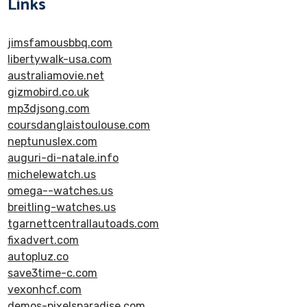
Links
jimsfamousbbq.com
libertywalk-usa.com
australiamovie.net
gizmobird.co.uk
mp3djsong.com
coursdanglaistoulouse.com
neptunuslex.com
auguri-di-natale.info
michelewatch.us
omega--watches.us
breitling-watches.us
tgarnettcentrallautoads.com
fixadvert.com
autopluz.co
save3time-c.com
vexonhcf.com
demos-pixelsparadise.com