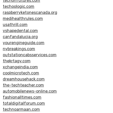
techonfutures.com
techoologic.com
raspberryketonescanada.org
medihealthrules.com
usathrill.com
vshapedental.com
canfandalucia.org
yourengineguide.com
nybreakings.com
outstationcabsservices.com
thekrtagy.com
xchangeindia.com
coolmicrotech.com
dreamhousehack.com
the-techteacher.com
automobilenews-online.com
fashionalltimes.com
totaldigitalforum.com
technoarmaan.com