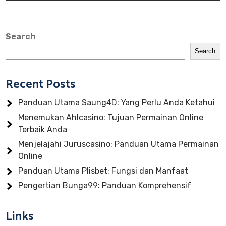
Search
Search
Recent Posts
Panduan Utama Saung4D: Yang Perlu Anda Ketahui
Menemukan Ahlcasino: Tujuan Permainan Online
Terbaik Anda
Menjelajahi Juruscasino: Panduan Utama Permainan
Online
Panduan Utama Plisbet: Fungsi dan Manfaat
Pengertian Bunga99: Panduan Komprehensif
Links