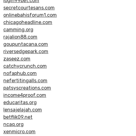
login99bet.com
secretcourtesans.com
onlinebahisforum1.com
chicagoheadline.com
camming.org
rajalion88.com
goupuntacana.com
riversedgepark.com
zaseez.com
catchycrunch.com
nofaphub.com
nefertitingalls.com
patsyscreations.com
income4proof.com
educaritas.org
lensajelajah.com
betflik09.net
ncaq.org
xenmicro.com