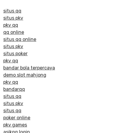
situs qq
situs pkv
pkv qq
qq online
situs qq online
situs pkv
situs poker
pkv qq
bandar bola terpercaya
demo slot mahjong
pkv qq
bandarqq
situs qq
situs pkv
situs qq
poker online
pkv games
asikqq login