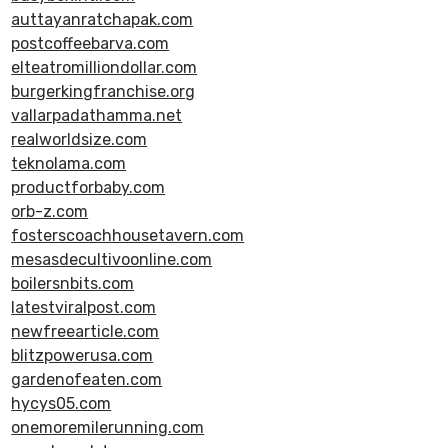
auttayanratchapak.com
postcoffeebarva.com
elteatromilliondollar.com
burgerkingfranchise.org
vallarpadathamma.net
realworldsize.com
teknolama.com
productforbaby.com
orb-z.com
fosterscoachhousetavern.com
mesasdecultivoonline.com
boilersnbits.com
latestviralpost.com
newfreearticle.com
blitzpowerusa.com
gardenofeaten.com
hycys05.com
onemoremilerunning.com