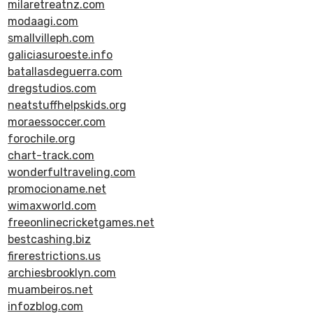
milaretreatnz.com
modaagi.com
smallvilleph.com
galiciasuroeste.info
batallasdeguerra.com
dregstudios.com
neatstuffhelpskids.org
moraessoccer.com
forochile.org
chart-track.com
wonderfultraveling.com
promocioname.net
wimaxworld.com
freeonlinecricketgames.net
bestcashing.biz
firerestrictions.us
archiesbrooklyn.com
muambeiros.net
infozblog.com