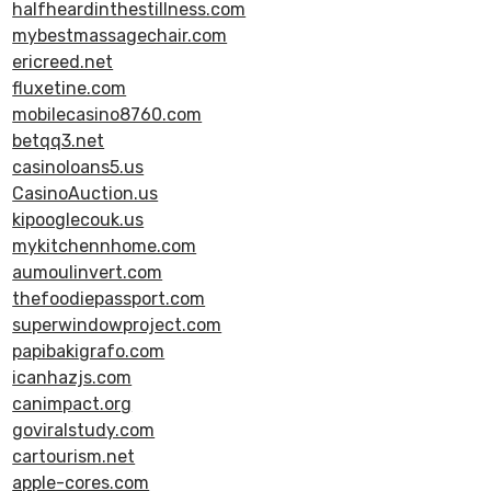
halfheardinthestillness.com
mybestmassagechair.com
ericreed.net
fluxetine.com
mobilecasino8760.com
betqq3.net
casinoloans5.us
CasinoAuction.us
kipooglecouk.us
mykitchennhome.com
aumoulinvert.com
thefoodiepassport.com
superwindowproject.com
papibakigrafo.com
icanhazjs.com
canimpact.org
goviralstudy.com
cartourism.net
apple-cores.com