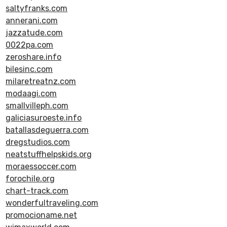
saltyfranks.com
annerani.com
jazzatude.com
0022pa.com
zeroshare.info
bilesinc.com
milaretreatnz.com
modaagi.com
smallvilleph.com
galiciasuroeste.info
batallasdeguerra.com
dregstudios.com
neatstuffhelpskids.org
moraessoccer.com
forochile.org
chart-track.com
wonderfultraveling.com
promocioname.net