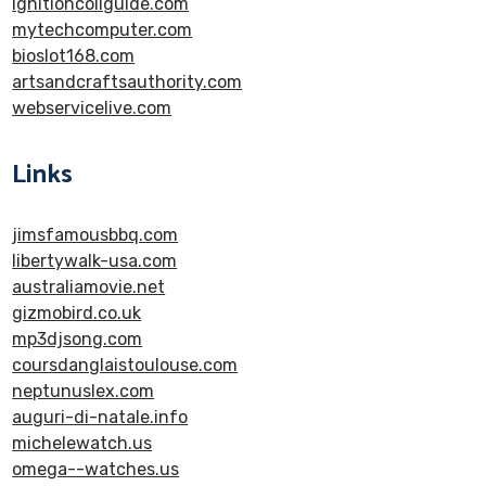
ignitioncoilguide.com
mytechcomputer.com
bioslot168.com
artsandcraftsauthority.com
webservicelive.com
Links
jimsfamousbbq.com
libertywalk-usa.com
australiamovie.net
gizmobird.co.uk
mp3djsong.com
coursdanglaistoulouse.com
neptunuslex.com
auguri-di-natale.info
michelewatch.us
omega--watches.us