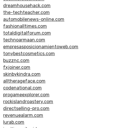
dreamhousehack.com
the-techteacher.com
automobilenews-online.com
fashionalltimes.com
totaldigitalforum.com
technoarmaan.com
empresasposicionamientoweb.com
tonybestcosmetics.com
buzznc.com
fxjoiner.com
skinbykindra.com
alltherageface.com
codenational.com
progameexplorer.com
rockislandroastery.com
directselling-pro.com
revenuealarm.com
lurab.com