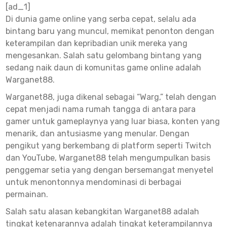
[ad_1]
untu
Di dunia game online yang serba cepat, selalu ada
Maxw
bintang baru yang muncul, memikat penonton dengan
keterampilan dan kepribadian unik mereka yang
Tanp
mengesankan. Salah satu gelombang bintang yang
Depos
sedang naik daun di komunitas game online adalah
Warganet88.
Warganet88, juga dikenal sebagai “Warg,” telah dengan
cepat menjadi nama rumah tangga di antara para
gamer untuk gameplaynya yang luar biasa, konten yang
menarik, dan antusiasme yang menular. Dengan
pengikut yang berkembang di platform seperti Twitch
dan YouTube, Warganet88 telah mengumpulkan basis
penggemar setia yang dengan bersemangat menyetel
untuk menontonnya mendominasi di berbagai
permainan.
Salah satu alasan kebangkitan Warganet88 adalah
tingkat ketenarannya adalah tingkat keterampilannya