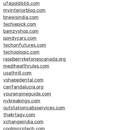
ufagold666.com
myinteriorblog.com
bnewsindia.com
techiepick.com
bamzyshop.com
pondycars.com
techonfutures.com
techoologic.com
raspberryketonescanada.org
medihealthrules.com
usathrill.com
vshapedental.com
canfandalucia.org
yourengineguide.com
nybreakings.com
outstationcabsservices.com
thekrtagy.com
xchangeindia.com
coolmicrotech.com