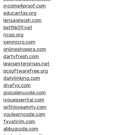
income4proof.com
educaritas.org
lensajelajah.com
betflik09.net
ncaq.org
xenmicro.com
onlineshopera.com
dartyfresh.com
lewisenterprises.net
pcsoftwarefree.org
dailylinking.com
dnafyx.com
giocolenuvole.com
iyouessential.com
withloveamity.com
youlearncode.com
fxyatirim.com
abbuguide.com