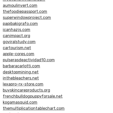
aumoulinvert.com
thefoodiepassport.com
superwindowproject.com
papibakigrafo.com
icanhazjs.com
canimpact.org
goviralstudy.com
cartourism.net
apple-cores.com
pulserasdeactividad10.com
barbaracarlotti.com
desktopmining.net
inthebleachers.net
lexapro-rx-store.com
buyskincareproducts.org
frenchbulldogpuppyforsale.net
kogamasquid.com
themultiplicationtablechart.com