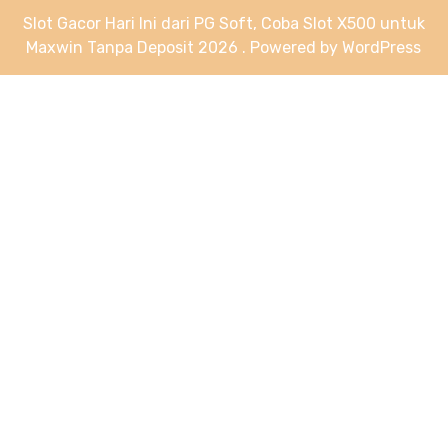
Slot Gacor Hari Ini dari PG Soft, Coba Slot X500 untuk
Maxwin Tanpa Deposit 2026 . Powered by WordPress