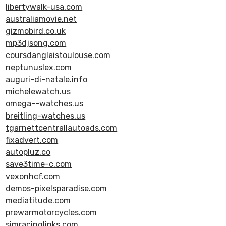
libertywalk-usa.com
australiamovie.net
gizmobird.co.uk
mp3djsong.com
coursdanglaistoulouse.com
neptunuslex.com
auguri-di-natale.info
michelewatch.us
omega--watches.us
breitling-watches.us
tgarnettcentrallautoads.com
fixadvert.com
autopluz.co
save3time-c.com
vexonhcf.com
demos-pixelsparadise.com
mediatitude.com
prewarmotorcycles.com
simracinglinks.com