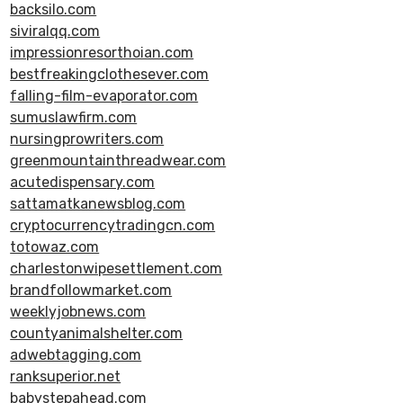
backsilo.com
siviralqq.com
impressionresorthoian.com
bestfreakingclothesever.com
falling-film-evaporator.com
sumuslawfirm.com
nursingprowriters.com
greenmountainthreadwear.com
acutedispensary.com
sattamatkanewsblog.com
cryptocurrencytradingcn.com
totowaz.com
charlestonwipesettlement.com
brandfollowmarket.com
weeklyjobnews.com
countyanimalshelter.com
adwebtagging.com
ranksuperior.net
babystepahead.com