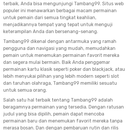
terbaik, Anda bisa mengunjungi Tambang99. Situs web
untu
populer ini menawarkan berbagai macam permainan
Maxw
untuk pemain dari semua tingkat keahlian,
menjadikannya tempat yang tepat untuk menguji
Tanp
keterampilan Anda dan bersenang-senang.
Depos
Tambang99 dikenal dengan antarmuka yang ramah
pengguna dan navigasi yang mudah, memudahkan
pemain untuk menemukan permainan favorit mereka
dan segera mulai bermain. Baik Anda penggemar
permainan kartu klasik seperti poker dan blackjack, atau
lebih menyukai pilihan yang lebih modern seperti slot
dan taruhan olahraga, Tambang99 memiliki sesuatu
untuk semua orang.
Salah satu hal terbaik tentang Tambang99 adalah
beragamnya permainan yang tersedia. Dengan ratusan
judul yang bisa dipilih, pemain dapat mencoba
permainan baru dan menemukan favorit mereka tanpa
merasa bosan. Dan dengan pembaruan rutin dan rilis