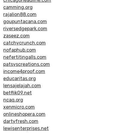
chicagoheadline.com
camming.org
rajalion88.com
goupuntacana.com
riversedgepark.com
zaseez.com
catchycrunch.com
nofaphub.com
nefertitingalls.com
patsyscreations.com
income4proof.com
educaritas.org
lensajelajah.com
betflik09.net
ncaq.org
xenmicro.com
onlineshopera.com
dartyfresh.com
lewisenterprises.net