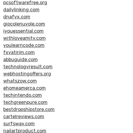
pcsoftwarefree.org
dailylinking.com
dnafyx.com
giocolenuvole.com
iyouessential.com
withloveamity.com
youlearncode.com
fxyatirim.com
abbuguide.com
technologyresult.com
webhostingoffers.org
whatszow.com
ehomeamerca.com
techintendo.com
techgreenpure.com
bestdropshipstore.com
cartelreviews.com
surfsway.com
nailartproduct.com