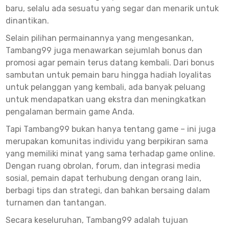
baru, selalu ada sesuatu yang segar dan menarik untuk
dinantikan.
Selain pilihan permainannya yang mengesankan,
Tambang99 juga menawarkan sejumlah bonus dan
promosi agar pemain terus datang kembali. Dari bonus
sambutan untuk pemain baru hingga hadiah loyalitas
untuk pelanggan yang kembali, ada banyak peluang
untuk mendapatkan uang ekstra dan meningkatkan
pengalaman bermain game Anda.
Tapi Tambang99 bukan hanya tentang game – ini juga
merupakan komunitas individu yang berpikiran sama
yang memiliki minat yang sama terhadap game online.
Dengan ruang obrolan, forum, dan integrasi media
sosial, pemain dapat terhubung dengan orang lain,
berbagi tips dan strategi, dan bahkan bersaing dalam
turnamen dan tantangan.
Secara keseluruhan, Tambang99 adalah tujuan