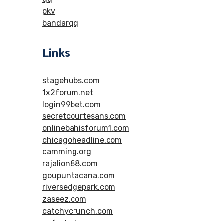
pkv
bandarqq
Links
stagehubs.com
1x2forum.net
login99bet.com
secretcourtesans.com
onlinebahisforum1.com
chicagoheadline.com
camming.org
rajalion88.com
goupuntacana.com
riversedgepark.com
zaseez.com
catchycrunch.com