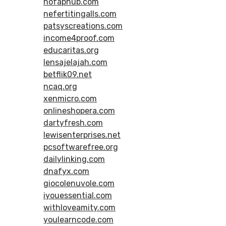
nofaphub.com
nefertitingalls.com
patsyscreations.com
income4proof.com
educaritas.org
lensajelajah.com
betflik09.net
ncaq.org
xenmicro.com
onlineshopera.com
dartyfresh.com
lewisenterprises.net
pcsoftwarefree.org
dailylinking.com
dnafyx.com
giocolenuvole.com
iyouessential.com
withloveamity.com
youlearncode.com