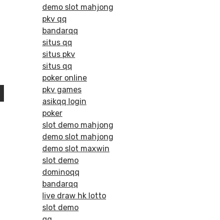
demo slot mahjong
pkv qq
bandarqq
situs qq
situs pkv
situs qq
poker online
pkv games
asikqq login
poker
slot demo mahjong
demo slot mahjong
demo slot maxwin
slot demo
dominoqq
bandarqq
live draw hk lotto
slot demo
qq