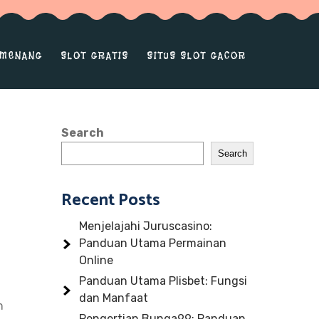
 MENANG
SLOT GRATIS
SITUS SLOT GACOR
oft, Coba Slot X500
win besar. Slot gacor ini memberikan hasil
Search
Search
Recent Posts
Menjelajahi Juruscasino:
Panduan Utama Permainan
Online
Panduan Utama Plisbet: Fungsi
dan Manfaat
n
Pengertian Bunga99: Panduan