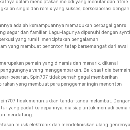
katnya dalam menciptakan melodi yang menular dan ritme
angkaian single dan remix yang sukses, berkolaborasi dengan
kannya adalah kemampuannya memadukan berbagai genre
ng segar dan familier. Lagu-lagunya dipenuhi dengan synt
perkusi yang rumit, menciptakan pengalaman
am yang membuat penonton tetap bersemangat dari awal
a merupakan pemain yang dinamis dan menarik, dikenal
an panggungnya yang menggemparkan. Baik saat dia bermai
 besar-besaran, Spin707 tidak pernah gagal memberikan
irakan yang membuat para penggemar ingin menonton
, Spin707 tidak menunjukkan tanda-tanda melambat. Denga
l tur yang padat ke depannya, dia siap untuk menjadi pemai
ahun mendatang.
atasan musik elektronik dan mendefinisikan ulang genrenya