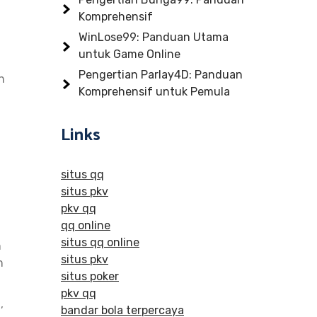
Komprehensif
WinLose99: Panduan Utama
untuk Game Online
Pengertian Parlay4D: Panduan
h
Komprehensif untuk Pemula
Links
n
situs qq
situs pkv
pkv qq
qq online
situs qq online
n
situs pkv
n
situs poker
pkv qq
,
bandar bola terpercaya