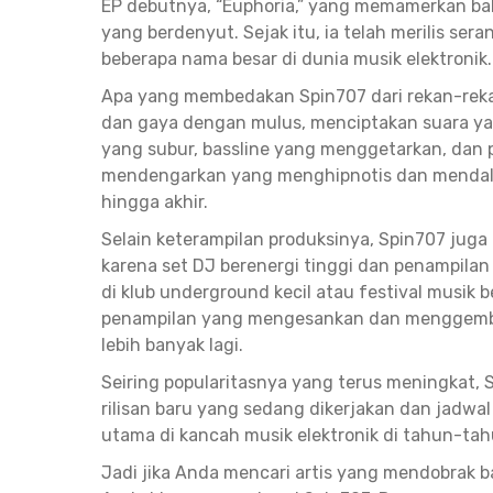
EP debutnya, “Euphoria,” yang memamerkan ba
yang berdenyut. Sejak itu, ia telah merilis ser
beberapa nama besar di dunia musik elektronik.
Apa yang membedakan Spin707 dari rekan-re
dan gaya dengan mulus, menciptakan suara ya
yang subur, bassline yang menggetarkan, dan 
mendengarkan yang menghipnotis dan mendal
hingga akhir.
Selain keterampilan produksinya, Spin707 jug
karena set DJ berenergi tinggi dan penampil
di klub underground kecil atau festival musik
penampilan yang mengesankan dan menggemb
lebih banyak lagi.
Seiring popularitasnya yang terus meningkat
rilisan baru yang sedang dikerjakan dan jadwa
utama di kancah musik elektronik di tahun-t
Jadi jika Anda mencari artis yang mendobrak b