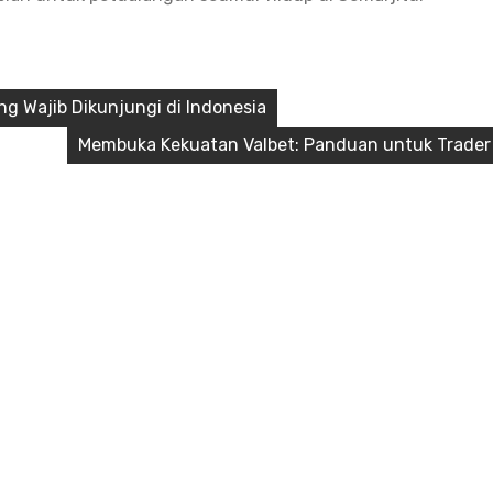
g Wajib Dikunjungi di Indonesia
Membuka Kekuatan Valbet: Panduan untuk Trader