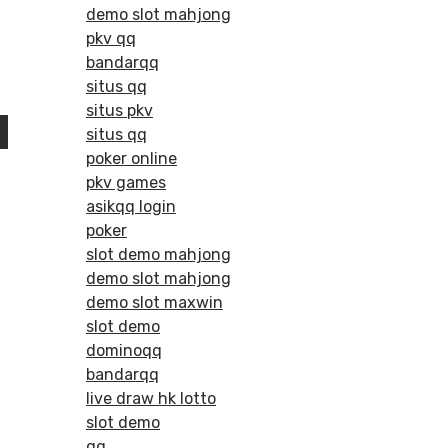
demo slot mahjong
pkv qq
bandarqq
situs qq
situs pkv
situs qq
poker online
pkv games
asikqq login
poker
slot demo mahjong
demo slot mahjong
demo slot maxwin
slot demo
dominoqq
bandarqq
live draw hk lotto
slot demo
qq