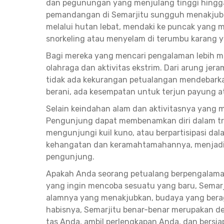
dan pegunungan yang menjulang tinggi hingga 
pemandangan di Semarjitu sungguh menakjubk
melalui hutan lebat, mendaki ke puncak yang m
snorkeling atau menyelam di terumbu karang y
Bagi mereka yang mencari pengalaman lebih 
olahraga dan aktivitas ekstrim. Dari arung jer
tidak ada kekurangan petualangan mendebarkan
berani, ada kesempatan untuk terjun payung a
Selain keindahan alam dan aktivitasnya yang 
Pengunjung dapat membenamkan diri dalam tradi
mengunjungi kuil kuno, atau berpartisipasi da
kehangatan dan keramahtamahannya, menjadik
pengunjung.
Apakah Anda seorang petualang berpengalama
yang ingin mencoba sesuatu yang baru, Semar
alamnya yang menakjubkan, budaya yang beraga
habisnya, Semarjitu benar-benar merupakan des
tas Anda, ambil perlengkapan Anda, dan bersia