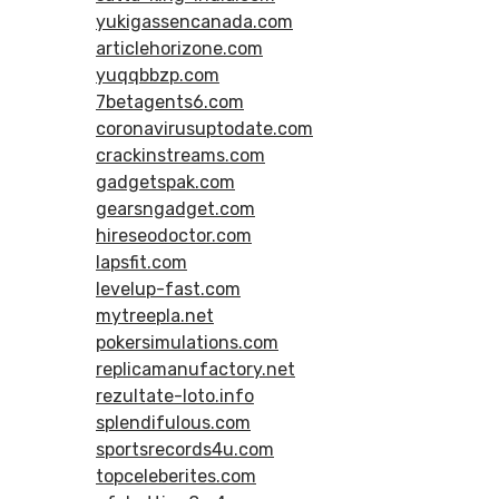
yukigassencanada.com
articlehorizone.com
yuqqbbzp.com
7betagents6.com
coronavirusuptodate.com
crackinstreams.com
gadgetspak.com
gearsngadget.com
hireseodoctor.com
lapsfit.com
levelup-fast.com
mytreepla.net
pokersimulations.com
replicamanufactory.net
rezultate-loto.info
splendifulous.com
sportsrecords4u.com
topceleberites.com