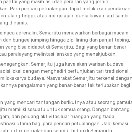
pantai yang masih asli dan perairan yang jernih,
an. Para pencari petualangan dapat melakukan pendakian
enjulang tinggi, atau menjelajahi dunia bawah laut sambil
ang dinamis.
memacu adrenalin, Semarjitu menawarkan berbagai macam
am dan bungee jumping hingga zip-lining dan panjat tebing,
 yang bisa didapat di Semarjitu. Bagi yang benar-benar
tau paralayang melintasi lanskap yang menakjubkan.
menegangkan, Semarjitu juga kaya akan warisan budaya.
si lokal dengan menghadiri pertunjukan tari tradisional,
lam lokakarya budaya. Masyarakat Semarjitu terkenal denga
annya pengalaman yang benar-benar tak terlupakan bagi
n yang mencari tantangan berikutnya atau seorang pemul
jitu memiliki sesuatu untuk semua orang. Dengan bentang
m, dan peluang aktivitas luar ruangan yang tiada
tinasi utama bagi para pencari petualangan. Jadi kemasi
plah untuk petualangan seumur hidup di Semarjitu.