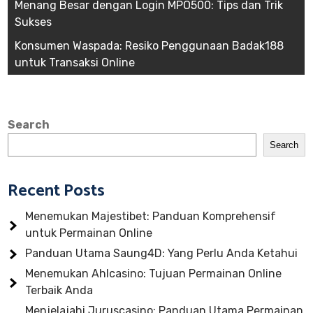
Post
Menang Besar dengan Login MPO500: Tips dan Trik
Sukses
navigation
Konsumen Waspada: Resiko Penggunaan Badak188
untuk Transaksi Online
Search
Search
Recent Posts
Menemukan Majestibet: Panduan Komprehensif
untuk Permainan Online
Panduan Utama Saung4D: Yang Perlu Anda Ketahui
Menemukan Ahlcasino: Tujuan Permainan Online
Terbaik Anda
Menjelajahi Juruscasino: Panduan Utama Permainan