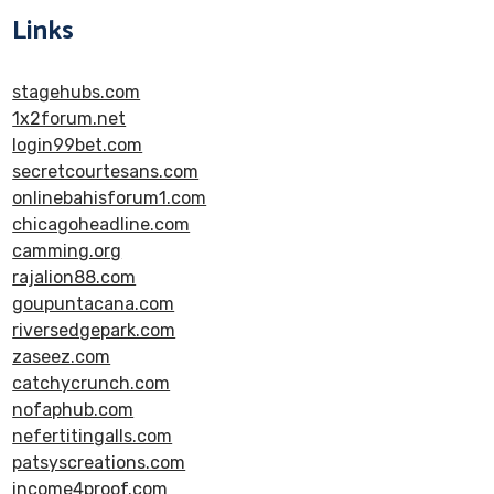
Links
stagehubs.com
1x2forum.net
login99bet.com
secretcourtesans.com
onlinebahisforum1.com
chicagoheadline.com
camming.org
rajalion88.com
goupuntacana.com
riversedgepark.com
zaseez.com
catchycrunch.com
nofaphub.com
nefertitingalls.com
patsyscreations.com
income4proof.com