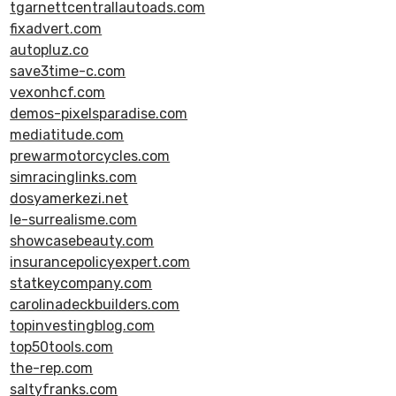
tgarnettcentrallautoads.com
fixadvert.com
autopluz.co
save3time-c.com
vexonhcf.com
demos-pixelsparadise.com
mediatitude.com
prewarmotorcycles.com
simracinglinks.com
dosyamerkezi.net
le-surrealisme.com
showcasebeauty.com
insurancepolicyexpert.com
statkeycompany.com
carolinadeckbuilders.com
topinvestingblog.com
top50tools.com
the-rep.com
saltyfranks.com