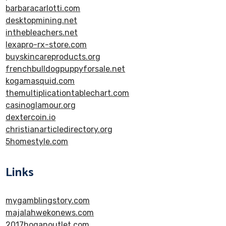
barbaracarlotti.com
desktopmining.net
inthebleachers.net
lexapro-rx-store.com
buyskincareproducts.org
frenchbulldogpuppyforsale.net
kogamasquid.com
themultiplicationtablechart.com
casinoglamour.org
dextercoin.io
christianarticledirectory.org
5homestyle.com
Links
mygamblingstory.com
majalahwekonews.com
2017hoganoutlet.com