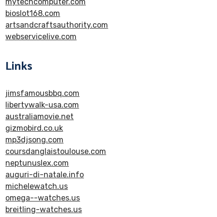
mytechcomputer.com
bioslot168.com
artsandcraftsauthority.com
webservicelive.com
Links
jimsfamousbbq.com
libertywalk-usa.com
australiamovie.net
gizmobird.co.uk
mp3djsong.com
coursdanglaistoulouse.com
neptunuslex.com
auguri-di-natale.info
michelewatch.us
omega--watches.us
breitling-watches.us