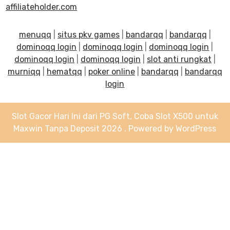
affiliateholder.com
menuqq
|
situs pkv games
|
bandarqq
|
bandarqq
|
dominoqq login
|
dominoqq login
|
dominoqq login
|
dominoqq login
|
dominoqq login
|
slot anti rungkat
|
murniqq
|
hematqq
|
poker online
|
bandarqq
|
bandarqq
login
Slot Gacor Hari Ini dari PG Soft, Coba Slot X500 untuk
Maxwin Tanpa Deposit 2026 . Powered by WordPress