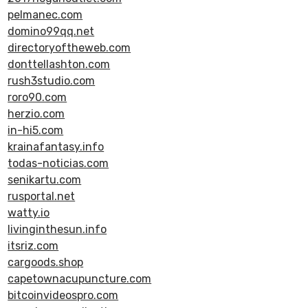
pelmanec.com
domino99qq.net
directoryoftheweb.com
donttellashton.com
rush3studio.com
roro90.com
herzio.com
in-hi5.com
krainafantasy.info
todas-noticias.com
senikartu.com
rusportal.net
watty.io
livinginthesun.info
itsriz.com
cargoods.shop
capetownacupuncture.com
bitcoinvideospro.com