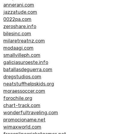
annerani.com
jazzatude.com
0022pa.com
zeroshare.info
bilesinc.com
milaretreatnz.com
modaagi.com
smallvilleph.com
galiciasuroeste.info
batallasdeguerra.com
dregstudios.com
neatstuffhelpskids.org
moraessoccer.com
forochile.org
chart-track.com
wonderfultraveling.com
promocioname.net
wimaxworld.com