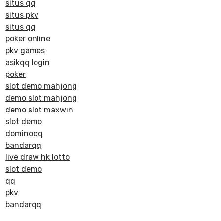
situs qq
situs pkv
situs qq
poker online
pkv games
asikqq login
poker
slot demo mahjong
demo slot mahjong
demo slot maxwin
slot demo
dominoqq
bandarqq
live draw hk lotto
slot demo
qq
pkv
bandarqq