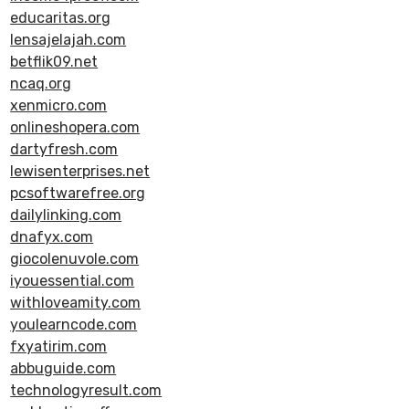
educaritas.org
lensajelajah.com
betflik09.net
ncaq.org
xenmicro.com
onlineshopera.com
dartyfresh.com
lewisenterprises.net
pcsoftwarefree.org
dailylinking.com
dnafyx.com
giocolenuvole.com
iyouessential.com
withloveamity.com
youlearncode.com
fxyatirim.com
abbuguide.com
technologyresult.com