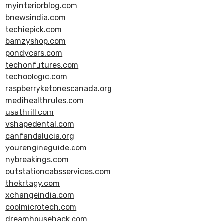
myinteriorblog.com
bnewsindia.com
techiepick.com
bamzyshop.com
pondycars.com
techonfutures.com
techoologic.com
raspberryketonescanada.org
medihealthrules.com
usathrill.com
vshapedental.com
canfandalucia.org
yourengineguide.com
nybreakings.com
outstationcabsservices.com
thekrtagy.com
xchangeindia.com
coolmicrotech.com
dreamhousehack.com