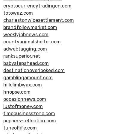
cryptocurrencytradingcn.com
totowaz.com
charlestonwipesettlement.com
brandfollowmarket.com
weeklyjobnews.com
countyanimalshelter.com
adwebtagging.com
ranksuperior.net
babystepahead.com
destinationoverlooked.com
gamblingamount.com
hillclimbwax.com
hnopse.com
occasionnews.com
lustofmoney.com
timebusinesszone.com
peppers-reflection.com
tuneoflife.com