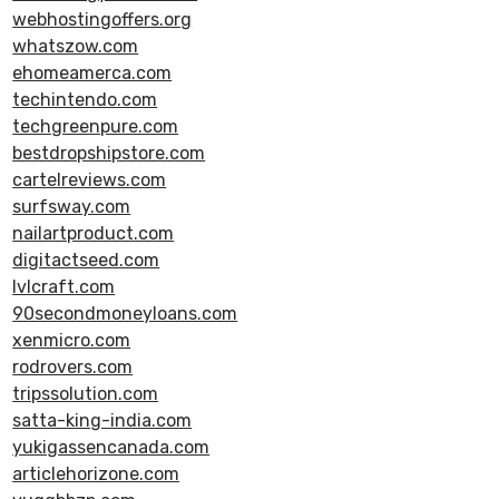
webhostingoffers.org
whatszow.com
ehomeamerca.com
techintendo.com
techgreenpure.com
bestdropshipstore.com
cartelreviews.com
surfsway.com
nailartproduct.com
digitactseed.com
lvlcraft.com
90secondmoneyloans.com
xenmicro.com
rodrovers.com
tripssolution.com
satta-king-india.com
yukigassencanada.com
articlehorizone.com