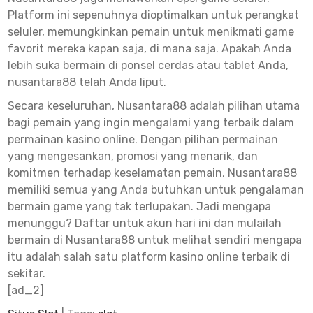
Platform ini sepenuhnya dioptimalkan untuk perangkat
seluler, memungkinkan pemain untuk menikmati game
favorit mereka kapan saja, di mana saja. Apakah Anda
lebih suka bermain di ponsel cerdas atau tablet Anda,
nusantara88 telah Anda liput.
Secara keseluruhan, Nusantara88 adalah pilihan utama
bagi pemain yang ingin mengalami yang terbaik dalam
permainan kasino online. Dengan pilihan permainan
yang mengesankan, promosi yang menarik, dan
komitmen terhadap keselamatan pemain, Nusantara88
memiliki semua yang Anda butuhkan untuk pengalaman
bermain game yang tak terlupakan. Jadi mengapa
menunggu? Daftar untuk akun hari ini dan mulailah
bermain di Nusantara88 untuk melihat sendiri mengapa
itu adalah salah satu platform kasino online terbaik di
sekitar.
[ad_2]