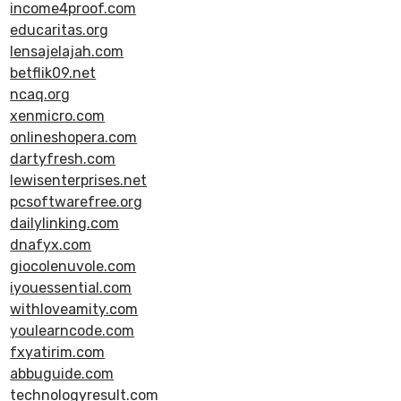
income4proof.com
educaritas.org
lensajelajah.com
betflik09.net
ncaq.org
xenmicro.com
onlineshopera.com
dartyfresh.com
lewisenterprises.net
pcsoftwarefree.org
dailylinking.com
dnafyx.com
giocolenuvole.com
iyouessential.com
withloveamity.com
youlearncode.com
fxyatirim.com
abbuguide.com
technologyresult.com