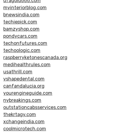
ufagold666.com
myinteriorblog.com
bnewsindia.com
techiepick.com
bamzyshop.com
pondycars.com
techonfutures.com
techoologic.com
raspberryketonescanada.org
medihealthrules.com
usathrill.com
vshapedental.com
canfandalucia.org
yourengineguide.com
nybreakings.com
outstationcabsservices.com
thekrtagy.com
xchangeindia.com
coolmicrotech.com