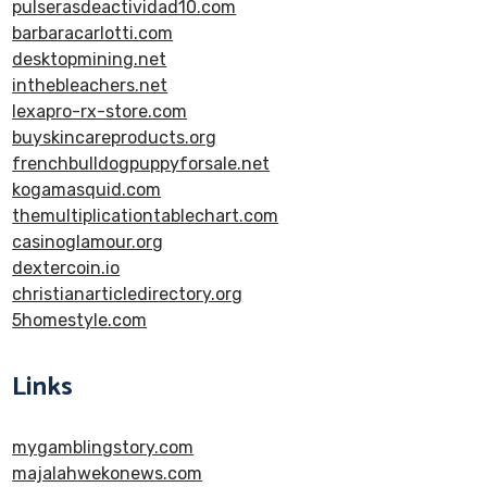
pulserasdeactividad10.com
barbaracarlotti.com
desktopmining.net
inthebleachers.net
lexapro-rx-store.com
buyskincareproducts.org
frenchbulldogpuppyforsale.net
kogamasquid.com
themultiplicationtablechart.com
casinoglamour.org
dextercoin.io
christianarticledirectory.org
5homestyle.com
Links
mygamblingstory.com
majalahwekonews.com