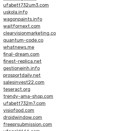
ufabett732um3.com
uskola.info
wagonpaints.info
waitfornext.com
clearvisionmarketing.co
quantum-code.co
whatnews.me
final-dream.com
finest-replica.net
gestioneinh.info
prosportdaily.net
salesinvest22.com
teseract.org
trendy-ama-shop.com
ufabett732m7.com
visiofood.com
droidwindow.com
freeprsubmission.com