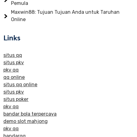
Pemula
Maxwin88: Tujuan Tujuan Anda untuk Taruhan
Online
Links
situs qq
situs pkv
pkv qq
qq online
situs qq online
situs pkv
situs poker
pkv qq
bandar bola terpercaya
demo slot mahjong
pkv qq
bandarqq