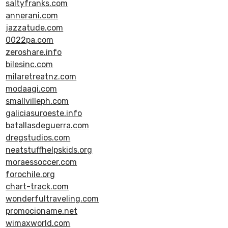
saltyfranks.com
annerani.com
jazzatude.com
0022pa.com
zeroshare.info
bilesinc.com
milaretreatnz.com
modaagi.com
smallvilleph.com
galiciasuroeste.info
batallasdeguerra.com
dregstudios.com
neatstuffhelpskids.org
moraessoccer.com
forochile.org
chart-track.com
wonderfultraveling.com
promocioname.net
wimaxworld.com