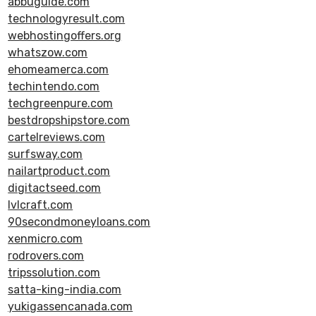
abbuguide.com
technologyresult.com
webhostingoffers.org
whatszow.com
ehomeamerca.com
techintendo.com
techgreenpure.com
bestdropshipstore.com
cartelreviews.com
surfsway.com
nailartproduct.com
digitactseed.com
lvlcraft.com
90secondmoneyloans.com
xenmicro.com
rodrovers.com
tripssolution.com
satta-king-india.com
yukigassencanada.com