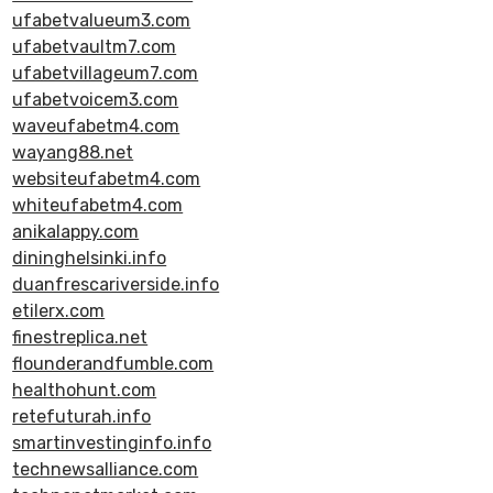
ufabetvalueum3.com
ufabetvaultm7.com
ufabetvillageum7.com
ufabetvoicem3.com
waveufabetm4.com
wayang88.net
websiteufabetm4.com
whiteufabetm4.com
anikalappy.com
dininghelsinki.info
duanfrescariverside.info
etilerx.com
finestreplica.net
flounderandfumble.com
healthohunt.com
retefuturah.info
smartinvestinginfo.info
technewsalliance.com