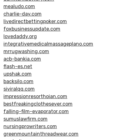
mealudo.com
charlie-day.com
livedirectbettingpoker.com
foxbusinessupdate.com
lovedaddy.org
integrativemedicalmassageplano.com
mrrugwashing.com
acb-bankia.com
flash-es.net
upshak.com
backsilo.com
siviralqq.com
impressionresorthoian.com
bestfreakingclothesever.com
falling-film-evaporator.com
sumuslawfirm.com
nursingprowriters.com
greenmountainthreadwear.com