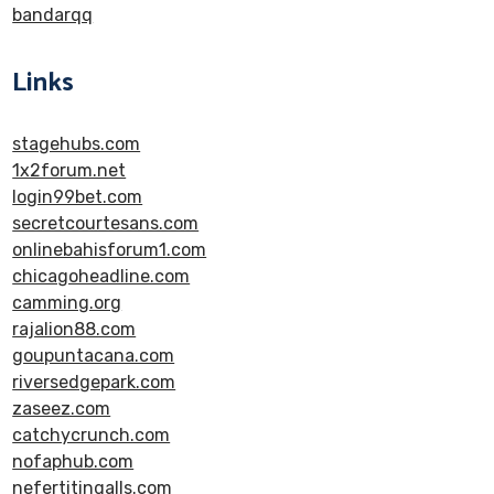
bandarqq
Links
stagehubs.com
1x2forum.net
login99bet.com
secretcourtesans.com
onlinebahisforum1.com
chicagoheadline.com
camming.org
rajalion88.com
goupuntacana.com
riversedgepark.com
zaseez.com
catchycrunch.com
nofaphub.com
nefertitingalls.com