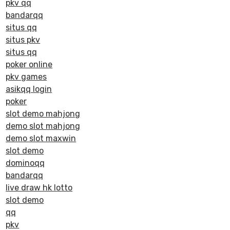
pkv qq
bandarqq
situs qq
situs pkv
situs qq
poker online
pkv games
asikqq login
poker
slot demo mahjong
demo slot mahjong
demo slot maxwin
slot demo
dominoqq
bandarqq
live draw hk lotto
slot demo
qq
pkv