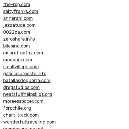
the-rep.com
saltyfranks.com
annerani.com
jazzatude.com
0022pa.com
zeroshare.info
bilesinc.com
milaretreatnz.com
modaagi.com
smallvilleph.com
galiciasuroeste.info
batallasdeguerra.com
dregstudios.com
neatstuffhelpskids.org
moraessoccer.com
forochile.org
chart-track.com
wonderfultraveling.com
promocioname.net