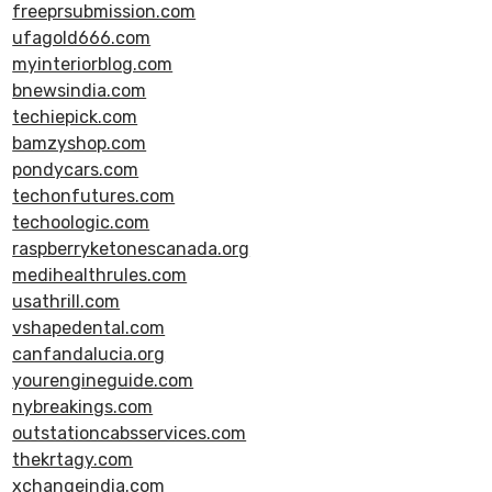
freeprsubmission.com
ufagold666.com
myinteriorblog.com
bnewsindia.com
techiepick.com
bamzyshop.com
pondycars.com
techonfutures.com
techoologic.com
raspberryketonescanada.org
medihealthrules.com
usathrill.com
vshapedental.com
canfandalucia.org
yourengineguide.com
nybreakings.com
outstationcabsservices.com
thekrtagy.com
xchangeindia.com