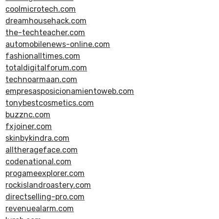
coolmicrotech.com
dreamhousehack.com
the-techteacher.com
automobilenews-online.com
fashionalltimes.com
totaldigitalforum.com
technoarmaan.com
empresasposicionamientoweb.com
tonybestcosmetics.com
buzznc.com
fxjoiner.com
skinbykindra.com
alltherageface.com
codenational.com
progameexplorer.com
rockislandroastery.com
directselling-pro.com
revenuealarm.com