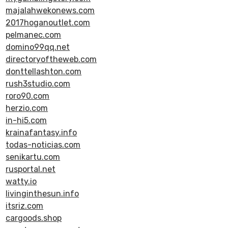
majalahwekonews.com
2017hoganoutlet.com
pelmanec.com
domino99qq.net
directoryoftheweb.com
donttellashton.com
rush3studio.com
roro90.com
herzio.com
in-hi5.com
krainafantasy.info
todas-noticias.com
senikartu.com
rusportal.net
watty.io
livinginthesun.info
itsriz.com
cargoods.shop