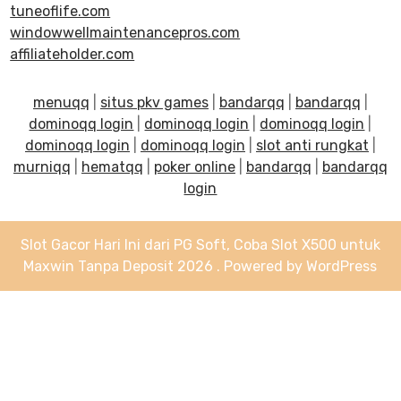
tuneoflife.com
windowwellmaintenancepros.com
affiliateholder.com
menuqq
|
situs pkv games
|
bandarqq
|
bandarqq
|
dominoqq login
|
dominoqq login
|
dominoqq login
|
dominoqq login
|
dominoqq login
|
slot anti rungkat
|
murniqq
|
hematqq
|
poker online
|
bandarqq
|
bandarqq
login
Slot Gacor Hari Ini dari PG Soft, Coba Slot X500 untuk
Maxwin Tanpa Deposit 2026 . Powered by WordPress