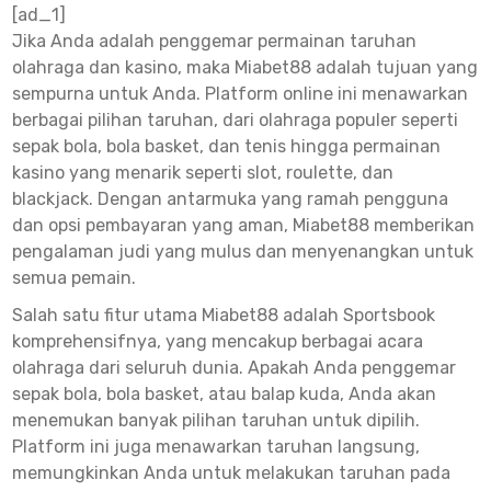
[ad_1]
untu
Jika Anda adalah penggemar permainan taruhan
Maxw
olahraga dan kasino, maka Miabet88 adalah tujuan yang
sempurna untuk Anda. Platform online ini menawarkan
Tanp
berbagai pilihan taruhan, dari olahraga populer seperti
Depos
sepak bola, bola basket, dan tenis hingga permainan
kasino yang menarik seperti slot, roulette, dan
blackjack. Dengan antarmuka yang ramah pengguna
dan opsi pembayaran yang aman, Miabet88 memberikan
pengalaman judi yang mulus dan menyenangkan untuk
semua pemain.
Salah satu fitur utama Miabet88 adalah Sportsbook
komprehensifnya, yang mencakup berbagai acara
olahraga dari seluruh dunia. Apakah Anda penggemar
sepak bola, bola basket, atau balap kuda, Anda akan
menemukan banyak pilihan taruhan untuk dipilih.
Platform ini juga menawarkan taruhan langsung,
memungkinkan Anda untuk melakukan taruhan pada