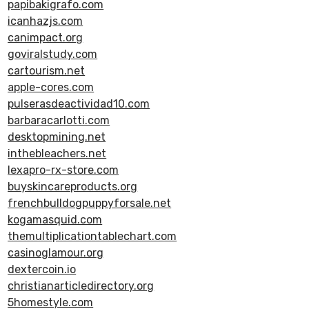
papibakigrafo.com
icanhazjs.com
canimpact.org
goviralstudy.com
cartourism.net
apple-cores.com
pulserasdeactividad10.com
barbaracarlotti.com
desktopmining.net
inthebleachers.net
lexapro-rx-store.com
buyskincareproducts.org
frenchbulldogpuppyforsale.net
kogamasquid.com
themultiplicationtablechart.com
casinoglamour.org
dextercoin.io
christianarticledirectory.org
5homestyle.com