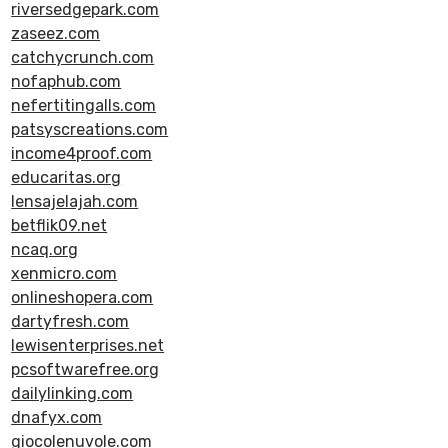
riversedgepark.com
zaseez.com
catchycrunch.com
nofaphub.com
nefertitingalls.com
patsyscreations.com
income4proof.com
educaritas.org
lensajelajah.com
betflik09.net
ncaq.org
xenmicro.com
onlineshopera.com
dartyfresh.com
lewisenterprises.net
pcsoftwarefree.org
dailylinking.com
dnafyx.com
giocolenuvole.com