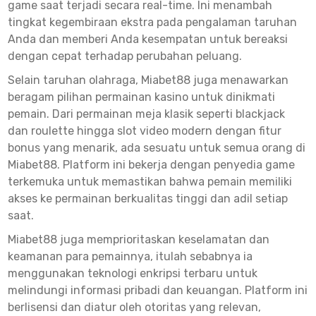
game saat terjadi secara real-time. Ini menambah
tingkat kegembiraan ekstra pada pengalaman taruhan
Anda dan memberi Anda kesempatan untuk bereaksi
dengan cepat terhadap perubahan peluang.
Selain taruhan olahraga, Miabet88 juga menawarkan
beragam pilihan permainan kasino untuk dinikmati
pemain. Dari permainan meja klasik seperti blackjack
dan roulette hingga slot video modern dengan fitur
bonus yang menarik, ada sesuatu untuk semua orang di
Miabet88. Platform ini bekerja dengan penyedia game
terkemuka untuk memastikan bahwa pemain memiliki
akses ke permainan berkualitas tinggi dan adil setiap
saat.
Miabet88 juga memprioritaskan keselamatan dan
keamanan para pemainnya, itulah sebabnya ia
menggunakan teknologi enkripsi terbaru untuk
melindungi informasi pribadi dan keuangan. Platform ini
berlisensi dan diatur oleh otoritas yang relevan,