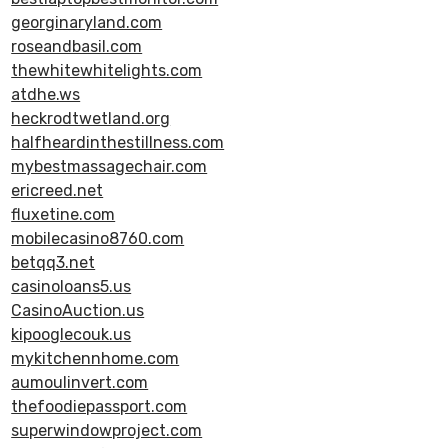
georginaryland.com
roseandbasil.com
thewhitewhitelights.com
atdhe.ws
heckrodtwetland.org
halfheardinthestillness.com
mybestmassagechair.com
ericreed.net
fluxetine.com
mobilecasino8760.com
betqq3.net
casinoloans5.us
CasinoAuction.us
kipooglecouk.us
mykitchennhome.com
aumoulinvert.com
thefoodiepassport.com
superwindowproject.com