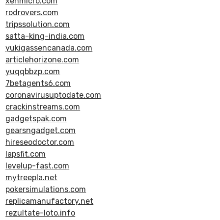
xenmicro.com
rodrovers.com
tripssolution.com
satta-king-india.com
yukigassencanada.com
articlehorizone.com
yuqqbbzp.com
7betagents6.com
coronavirusuptodate.com
crackinstreams.com
gadgetspak.com
gearsngadget.com
hireseodoctor.com
lapsfit.com
levelup-fast.com
mytreepla.net
pokersimulations.com
replicamanufactory.net
rezultate-loto.info