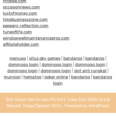
hnopse.com
occasionnews.com
lustofmoney.com
timebusinesszone.com
peppers-reflection.com
tuneoflife.com
windowwellmaintenancepros.com
affiliateholder.com
menuqq
|
situs pkv games
|
bandarqq
|
bandarqq
|
dominoqq login
|
dominoqq login
|
dominoqq login
|
dominoqq login
|
dominoqq login
|
slot anti rungkat
|
murniqq
|
hematqq
|
poker online
|
bandarqq
|
bandarqq
login
Slot Gacor Hari Ini dari PG Soft, Coba Slot X500 untuk
Maxwin Tanpa Deposit 2026 . Powered by WordPress