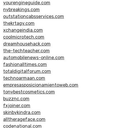
yourengineguide.com
nybreakings.com
outstationcabsservices.com
thekrtagy.com
xchangeindia.com
coolmicrotech.com
dreamhousehack.com
the-techteacher.com
automobilenews-online.com
fashionalltimes.com
totaldigitalforum.com
technoarmaan.com
empresasposicionamientoweb.com
tonybestcosmetics.com
buzznc.com
fxjoiner.com
skinbykindra.com
alltherageface.com
codenational.com