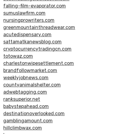
falling-film-evaporator.com
sumuslawfirm.com
nursingprowriters.com
greenmountainthreadwear.com
acutedispensary.com
sattamatkanewsblog.com
cryptocurrencytradingcn.com
totowaz.com
charlestonwipesettlement.com
brandfollowmarket.com
weeklyjobnews.com
countyanimalshelter.com
adwebtagging.com
ranksuperior.net
babystepahead.com
destinationoverlooked.com
gamblingamount.com
hillclimbwax.com