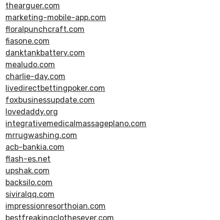
thearguer.com
marketing-mobile-app.com
floralpunchcraft.com
fiasone.com
danktankbattery.com
mealudo.com
charlie-day.com
livedirectbettingpoker.com
foxbusinessupdate.com
lovedaddy.org
integrativemedicalmassageplano.com
mrrugwashing.com
acb-bankia.com
flash-es.net
upshak.com
backsilo.com
siviralqq.com
impressionresorthoian.com
bestfreakingclothesever.com