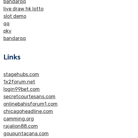
bandarqq
live draw hk lotto
slot demo
qq
pkv
bandarqq
Links
stagehubs.com
1x2forum.net
login99bet.com
secretcourtesans.com
onlinebahisforum1.com
chicagoheadline.com
camming.org
rajalion88.com
goupuntacana.com