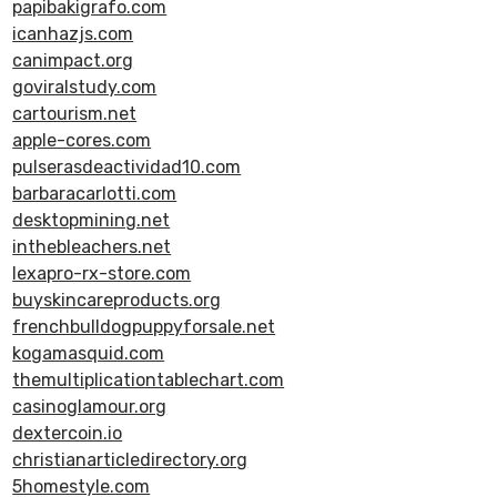
papibakigrafo.com
icanhazjs.com
canimpact.org
goviralstudy.com
cartourism.net
apple-cores.com
pulserasdeactividad10.com
barbaracarlotti.com
desktopmining.net
inthebleachers.net
lexapro-rx-store.com
buyskincareproducts.org
frenchbulldogpuppyforsale.net
kogamasquid.com
themultiplicationtablechart.com
casinoglamour.org
dextercoin.io
christianarticledirectory.org
5homestyle.com