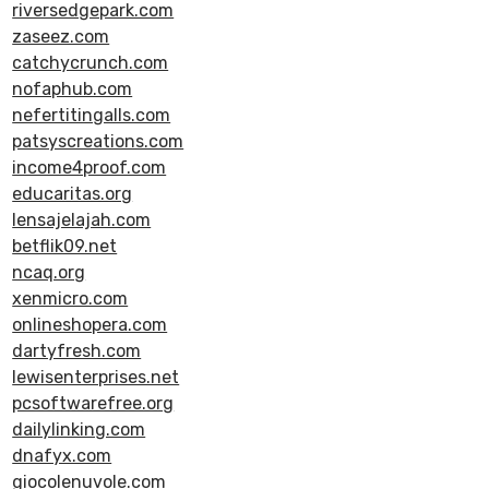
riversedgepark.com
zaseez.com
catchycrunch.com
nofaphub.com
nefertitingalls.com
patsyscreations.com
income4proof.com
educaritas.org
lensajelajah.com
betflik09.net
ncaq.org
xenmicro.com
onlineshopera.com
dartyfresh.com
lewisenterprises.net
pcsoftwarefree.org
dailylinking.com
dnafyx.com
giocolenuvole.com