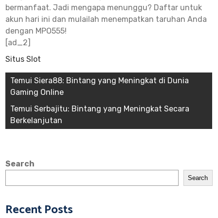
bermanfaat. Jadi mengapa menunggu? Daftar untuk
akun hari ini dan mulailah menempatkan taruhan Anda
dengan MPO555!
[ad_2]
Situs Slot
Post
Temui Siera88: Bintang yang Meningkat di Dunia
Gaming Online
navigation
Temui Serbajitu: Bintang yang Meningkat Secara
Berkelanjutan
Search
Search
Recent Posts