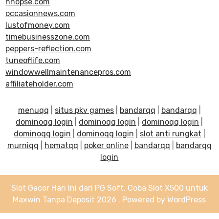
hnopse.com
occasionnews.com
lustofmoney.com
timebusinesszone.com
peppers-reflection.com
tuneoflife.com
windowwellmaintenancepros.com
affiliateholder.com
menuqq
|
situs pkv games
|
bandarqq
|
bandarqq
|
dominoqq login
|
dominoqq login
|
dominoqq login
|
dominoqq login
|
dominoqq login
|
slot anti rungkat
|
murniqq
|
hematqq
|
poker online
|
bandarqq
|
bandarqq
login
Slot Gacor Hari Ini dari PG Soft, Coba Slot X500 untuk
Maxwin Tanpa Deposit 2026 . Powered by WordPress