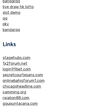
bandarqq
live draw hk lotto
slot demo
qq
pkv
bandarqq
Links
stagehubs.com
1x2forum.net
login99bet.com
secretcourtesans.com
onlinebahisforum1.com
chicagoheadline.com
camming.org
rajalion88.com
goupuntacana.com