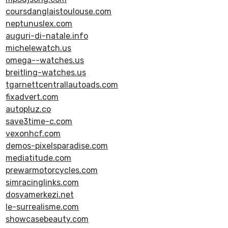
coursdanglaistoulouse.com
neptunuslex.com
auguri-di-natale.info
michelewatch.us
omega--watches.us
breitling-watches.us
tgarnettcentrallautoads.com
fixadvert.com
autopluz.co
save3time-c.com
vexonhcf.com
demos-pixelsparadise.com
mediatitude.com
prewarmotorcycles.com
simracinglinks.com
dosyamerkezi.net
le-surrealisme.com
showcasebeauty.com