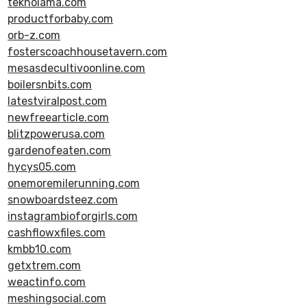
teknolama.com
productforbaby.com
orb-z.com
fosterscoachhousetavern.com
mesasdecultivoonline.com
boilersnbits.com
latestviralpost.com
newfreearticle.com
blitzpowerusa.com
gardenofeaten.com
hycys05.com
onemoremilerunning.com
snowboardsteez.com
instagrambioforgirls.com
cashflowxfiles.com
kmbb10.com
getxtrem.com
weactinfo.com
meshingsocial.com