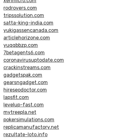
xenmicro.com
rodrovers.com
tripssolution.com
satta-king-india.com
yukigassencanada.com
articlehorizone.com
yuqqbbzp.com
7betagents6.com
coronavirusuptodate.com
crackinstreams.com
gadgetspak.com
gearsngadget.com
hireseodoctor.com
lapsfit.com
levelup-fast.com
mytreepla.net
pokersimulations.com
replicamanufactory.net
rezultate-loto.info