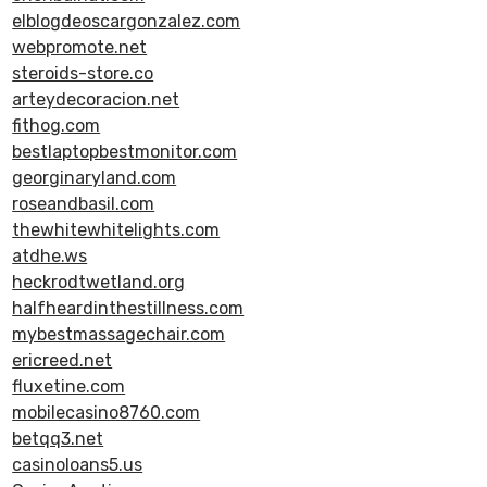
elblogdeoscargonzalez.com
webpromote.net
steroids-store.co
arteydecoracion.net
fithog.com
bestlaptopbestmonitor.com
georginaryland.com
roseandbasil.com
thewhitewhitelights.com
atdhe.ws
heckrodtwetland.org
halfheardinthestillness.com
mybestmassagechair.com
ericreed.net
fluxetine.com
mobilecasino8760.com
betqq3.net
casinoloans5.us