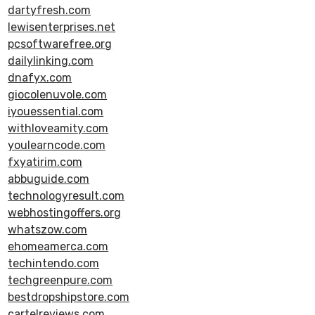
dartyfresh.com
lewisenterprises.net
pcsoftwarefree.org
dailylinking.com
dnafyx.com
giocolenuvole.com
iyouessential.com
withloveamity.com
youlearncode.com
fxyatirim.com
abbuguide.com
technologyresult.com
webhostingoffers.org
whatszow.com
ehomeamerca.com
techintendo.com
techgreenpure.com
bestdropshipstore.com
cartelreviews.com