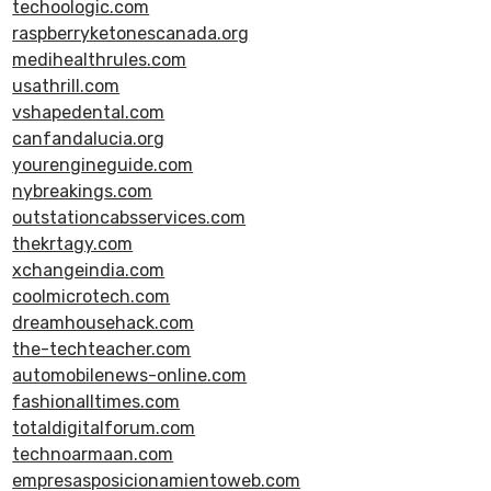
techoologic.com
raspberryketonescanada.org
medihealthrules.com
usathrill.com
vshapedental.com
canfandalucia.org
yourengineguide.com
nybreakings.com
outstationcabsservices.com
thekrtagy.com
xchangeindia.com
coolmicrotech.com
dreamhousehack.com
the-techteacher.com
automobilenews-online.com
fashionalltimes.com
totaldigitalforum.com
technoarmaan.com
empresasposicionamientoweb.com