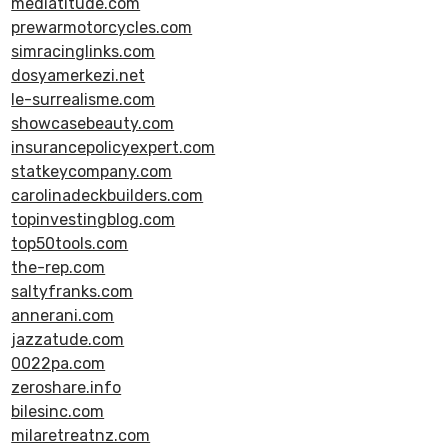
mediatitude.com
prewarmotorcycles.com
simracinglinks.com
dosyamerkezi.net
le-surrealisme.com
showcasebeauty.com
insurancepolicyexpert.com
statkeycompany.com
carolinadeckbuilders.com
topinvestingblog.com
top50tools.com
the-rep.com
saltyfranks.com
annerani.com
jazzatude.com
0022pa.com
zeroshare.info
bilesinc.com
milaretreatnz.com