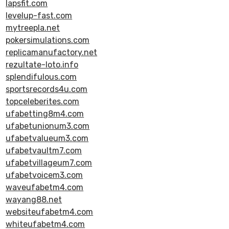
lapsfit.com
levelup-fast.com
mytreepla.net
pokersimulations.com
replicamanufactory.net
rezultate-loto.info
splendifulous.com
sportsrecords4u.com
topceleberites.com
ufabetting8m4.com
ufabetunionum3.com
ufabetvalueum3.com
ufabetvaultm7.com
ufabetvillageum7.com
ufabetvoicem3.com
waveufabetm4.com
wayang88.net
websiteufabetm4.com
whiteufabetm4.com