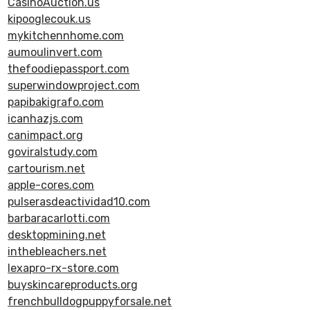
CasinoAuction.us
kipooglecouk.us
mykitchennhome.com
aumoulinvert.com
thefoodiepassport.com
superwindowproject.com
papibakigrafo.com
icanhazjs.com
canimpact.org
goviralstudy.com
cartourism.net
apple-cores.com
pulserasdeactividad10.com
barbaracarlotti.com
desktopmining.net
inthebleachers.net
lexapro-rx-store.com
buyskincareproducts.org
frenchbulldogpuppyforsale.net