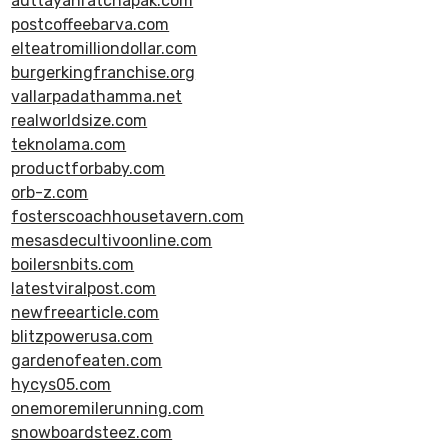
auttayanratchapak.com
postcoffeebarva.com
elteatromilliondollar.com
burgerkingfranchise.org
vallarpadathamma.net
realworldsize.com
teknolama.com
productforbaby.com
orb-z.com
fosterscoachhousetavern.com
mesasdecultivoonline.com
boilersnbits.com
latestviralpost.com
newfreearticle.com
blitzpowerusa.com
gardenofeaten.com
hycys05.com
onemoremilerunning.com
snowboardsteez.com