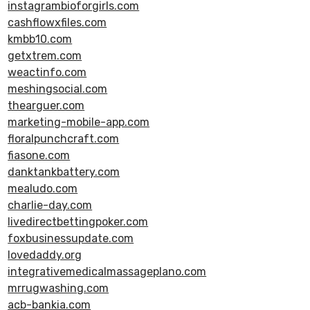
instagrambioforgirls.com
cashflowxfiles.com
kmbb10.com
getxtrem.com
weactinfo.com
meshingsocial.com
thearguer.com
marketing-mobile-app.com
floralpunchcraft.com
fiasone.com
danktankbattery.com
mealudo.com
charlie-day.com
livedirectbettingpoker.com
foxbusinessupdate.com
lovedaddy.org
integrativemedicalmassageplano.com
mrrugwashing.com
acb-bankia.com