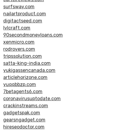
surfsway.com
nailartproduct.com
digitactseed.com
lvlcraft.com
90secondmoneyloans.com
xenmicro.com
rodrovers.com
tripssolution.com
satta-king-india.com
yukigassencanada.com
articlehorizone.com
yuqqbbzp.com
7betagents6.com
coronavirusuptodate.com
crackinstreams.com
gadgetspak.com
gearsngadget.com
hireseodoctor.com