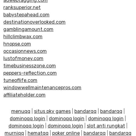
adwebtagging.com
ranksuperior.net
babystepahead.com
destinationoverlooked.com
gamblingamount.com
hillclimbwax.com
hnopse.com
occasionnews.com
lustofmoney.com
timebusinesszone.com
peppers-reflection.com
tuneoflife.com
windowwellmaintenancepros.com
affiliateholder.com
menuqq
|
situs pkv games
|
bandarqq
|
bandarqq
|
dominoqq login
|
dominoqq login
|
dominoqq login
|
dominoqq login
|
dominoqq login
|
slot anti rungkat
|
murniqq
|
hematqq
|
poker online
|
bandarqq
|
bandarqq