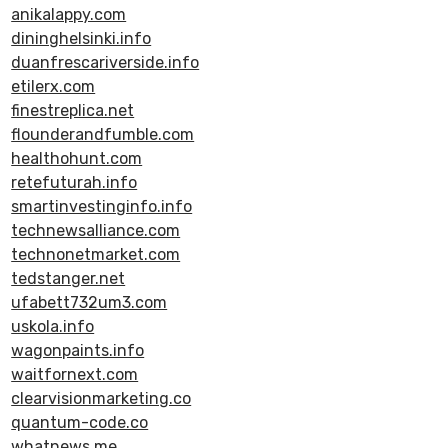
anikalappy.com
dininghelsinki.info
duanfrescariverside.info
etilerx.com
finestreplica.net
flounderandfumble.com
healthohunt.com
retefuturah.info
smartinvestinginfo.info
technewsalliance.com
technonetmarket.com
tedstanger.net
ufabett732um3.com
uskola.info
wagonpaints.info
waitfornext.com
clearvisionmarketing.co
quantum-code.co
whatnews.me