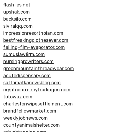
flash-es.net
upshak.com
backsilo.com
siviralqq.com
impressionresorthoian.com
bestfreakingclothesever.com
falling-film-evaporator.com
sumuslawfirm.com
nursingprowriters.com
greenmountainthreadwear.com
acutedispensary.com
sattamatkanewsblog.com
cryptocurrencytradingcn.com
totowaz.com
charlestonwipesettlement.com
brandfollowmarket.com
weeklyjobnews.com
countyanimalshelter.com