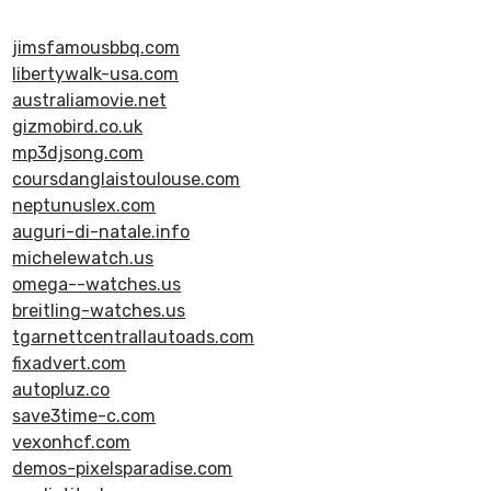
jimsfamousbbq.com
libertywalk-usa.com
australiamovie.net
gizmobird.co.uk
mp3djsong.com
coursdanglaistoulouse.com
neptunuslex.com
auguri-di-natale.info
michelewatch.us
omega--watches.us
breitling-watches.us
tgarnettcentrallautoads.com
fixadvert.com
autopluz.co
save3time-c.com
vexonhcf.com
demos-pixelsparadise.com