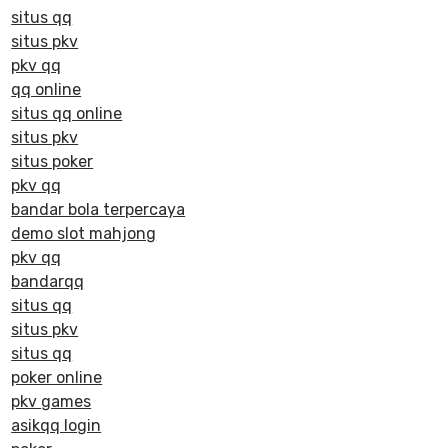
situs qq
situs pkv
pkv qq
qq online
situs qq online
situs pkv
situs poker
pkv qq
bandar bola terpercaya
demo slot mahjong
pkv qq
bandarqq
situs qq
situs pkv
situs qq
poker online
pkv games
asikqq login