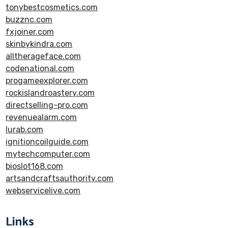
tonybestcosmetics.com
buzznc.com
fxjoiner.com
skinbykindra.com
alltherageface.com
codenational.com
progameexplorer.com
rockislandroastery.com
directselling-pro.com
revenuealarm.com
lurab.com
ignitioncoilguide.com
mytechcomputer.com
bioslot168.com
artsandcraftsauthority.com
webservicelive.com
Links