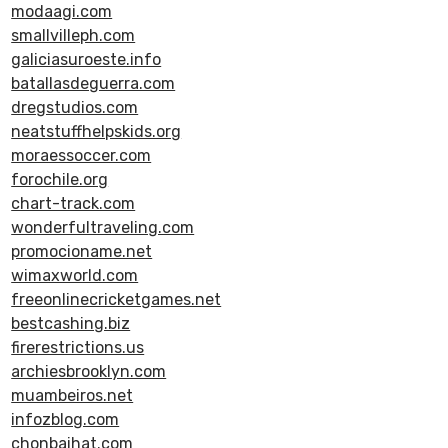
modaagi.com
smallvilleph.com
galiciasuroeste.info
batallasdeguerra.com
dregstudios.com
neatstuffhelpskids.org
moraessoccer.com
forochile.org
chart-track.com
wonderfultraveling.com
promocioname.net
wimaxworld.com
freeonlinecricketgames.net
bestcashing.biz
firerestrictions.us
archiesbrooklyn.com
muambeiros.net
infozblog.com
chonbaihat.com