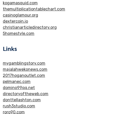
kogamasquid.com
themultiplicationtablechart.com
casinoglamour.org
dextercoin.io
christianarticledirectory.org
5homestyle.com
Links
mygamblingstory.com
majalahwekonews.com
2017hoganoutlet.com
pelmanec.com
domino99qq.net
directoryoftheweb.com
donttellashton.com
rush3studio.com
roro90.com