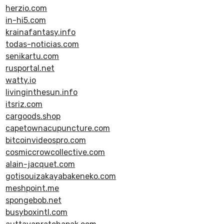
herzio.com
in-hi5.com
krainafantasy.info
todas-noticias.com
senikartu.com
rusportal.net
watty.io
livinginthesun.info
itsriz.com
cargoods.shop
capetownacupuncture.com
bitcoinvideospro.com
cosmiccrowcollective.com
alain-jacquet.com
gotisouizakayabakeneko.com
meshpoint.me
spongebob.net
busyboxintl.com