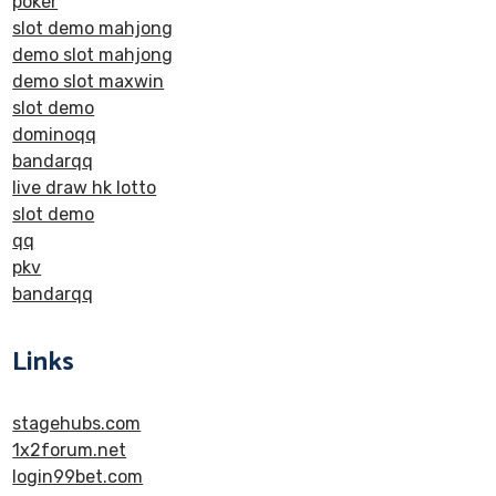
poker
slot demo mahjong
demo slot mahjong
demo slot maxwin
slot demo
dominoqq
bandarqq
live draw hk lotto
slot demo
qq
pkv
bandarqq
Links
stagehubs.com
1x2forum.net
login99bet.com