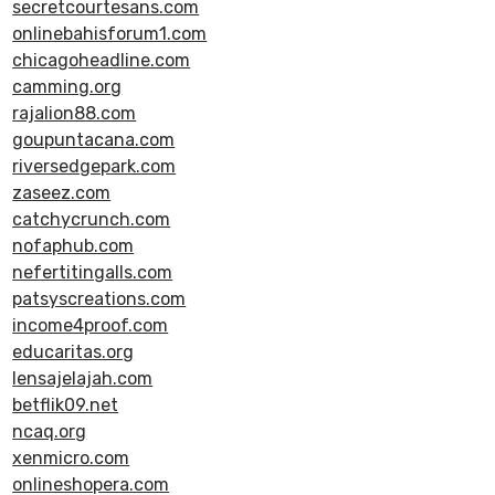
secretcourtesans.com
onlinebahisforum1.com
chicagoheadline.com
camming.org
rajalion88.com
goupuntacana.com
riversedgepark.com
zaseez.com
catchycrunch.com
nofaphub.com
nefertitingalls.com
patsyscreations.com
income4proof.com
educaritas.org
lensajelajah.com
betflik09.net
ncaq.org
xenmicro.com
onlineshopera.com