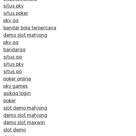
situs pkv
situs poker
pkv qq
bandar bola terpercaya
demo slot mahjong
pkv qq
bandarqq
situs qq
situs pkv
situs qq
poker online
pkv games
asikqq login
poker
slot demo mahjong
demo slot mahjong
demo slot maxwin
slot demo