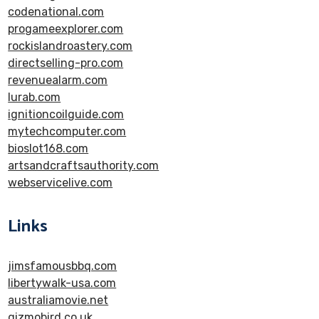
codenational.com
progameexplorer.com
rockislandroastery.com
directselling-pro.com
revenuealarm.com
lurab.com
ignitioncoilguide.com
mytechcomputer.com
bioslot168.com
artsandcraftsauthority.com
webservicelive.com
Links
jimsfamousbbq.com
libertywalk-usa.com
australiamovie.net
gizmobird.co.uk