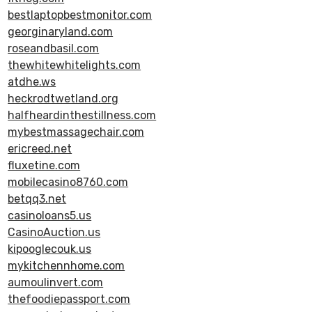
bestlaptopbestmonitor.com
georginaryland.com
roseandbasil.com
thewhitewhitelights.com
atdhe.ws
heckrodtwetland.org
halfheardinthestillness.com
mybestmassagechair.com
ericreed.net
fluxetine.com
mobilecasino8760.com
betqq3.net
casinoloans5.us
CasinoAuction.us
kipooglecouk.us
mykitchennhome.com
aumoulinvert.com
thefoodiepassport.com