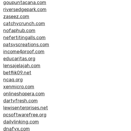
goupuntacana.com
riversedgepark.com
zaseez.com
catchycrunch.com
nofaphub.com
nefertitingalls.com
patsyscreations.com
income4proof.com
educaritas.org
lensajelajah.com
betflik09.net
ncaq.org
xenmicro.com
onlineshopera.com
dartyfresh.com
lewisenterprises.net
pcsoftwarefree.org
dailylinking.com
dnafyx.com