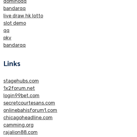
dominoqq
bandarqq
live draw hk lotto
slot demo
qq
pkv
bandarqq
Links
stagehubs.com
1x2forum.net
login99bet.com
secretcourtesans.com
onlinebahisforum1.com
chicagoheadline.com
camming.org
rajalion88.com