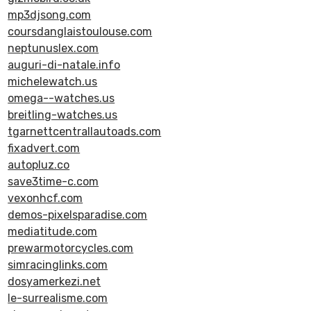
mp3djsong.com
coursdanglaistoulouse.com
neptunuslex.com
auguri-di-natale.info
michelewatch.us
omega--watches.us
breitling-watches.us
tgarnettcentrallautoads.com
fixadvert.com
autopluz.co
save3time-c.com
vexonhcf.com
demos-pixelsparadise.com
mediatitude.com
prewarmotorcycles.com
simracinglinks.com
dosyamerkezi.net
le-surrealisme.com