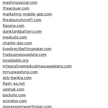
meshingsocial.com
thearguer.com
marketing-mobile-app.com
floralpunchcraft.com
fiasone.com
danktankbattery.com
mealudo.com
charlie-day.com
livedirectbettingpoker.com
foxbusinessupdate.com
lovedaddy.org
integrativemedicalmassageplano.com
mrrugwashing.com
acb-bankia.com
flash-es.net
upshak.com
backsilo.com
siviralqq.com
impressionresorthoian.com