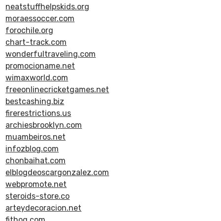
neatstuffhelpskids.org
moraessoccer.com
forochile.org
chart-track.com
wonderfultraveling.com
promocioname.net
wimaxworld.com
freeonlinecricketgames.net
bestcashing.biz
firerestrictions.us
archiesbrooklyn.com
muambeiros.net
infozblog.com
chonbaihat.com
elblogdeoscargonzalez.com
webpromote.net
steroids-store.co
arteydecoracion.net
fithog.com