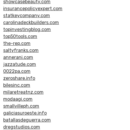
showcasebeauty.com
insurancepolicyexpert.com
statkeycompany.com
carolinadeckbuilders.com
topinvestingblog.com
top50tools.com
the-rep.com
saltyfranks.com
annerani.com
jazzatude.com
0022pa.com
zeroshare.info
bilesinc.com
milaretreatnz.com
modaagi.com
smallvilleph.com
galiciasuroeste.info
batallasdeguerra.com
dregstudios.com