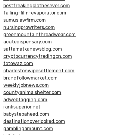
bestfreakingclothesever.com
falling-film-evaporator.com
sumuslawfirm.com
nursingprowriters.com
greenmountainthreadwear.com
acutedispensary.com
sattamatkanewsblog.com
cryptocurrencytradingcn.com
totowaz.com
charlestonwipesettlement.com
brandfollowmarket.com
weeklyjobnews.com
countyanimalshelter.com
adwebtagging.com
ranksuperior.net
babystepahead.com
destinationoverlooked.com
gamblingamount.com