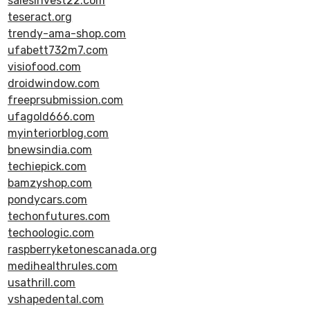
salesinvest22.com
teseract.org
trendy-ama-shop.com
ufabett732m7.com
visiofood.com
droidwindow.com
freeprsubmission.com
ufagold666.com
myinteriorblog.com
bnewsindia.com
techiepick.com
bamzyshop.com
pondycars.com
techonfutures.com
techoologic.com
raspberryketonescanada.org
medihealthrules.com
usathrill.com
vshapedental.com