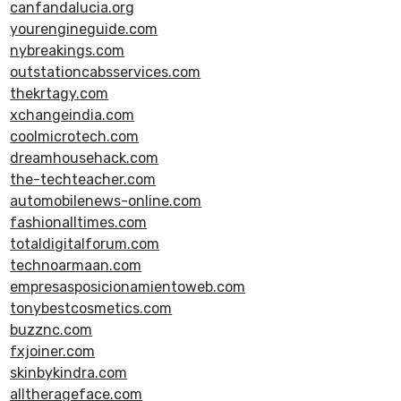
canfandalucia.org
yourengineguide.com
nybreakings.com
outstationcabsservices.com
thekrtagy.com
xchangeindia.com
coolmicrotech.com
dreamhousehack.com
the-techteacher.com
automobilenews-online.com
fashionalltimes.com
totaldigitalforum.com
technoarmaan.com
empresasposicionamientoweb.com
tonybestcosmetics.com
buzznc.com
fxjoiner.com
skinbykindra.com
alltherageface.com