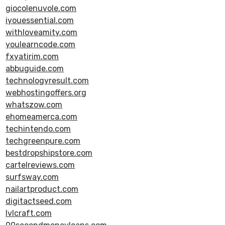
giocolenuvole.com
iyouessential.com
withloveamity.com
youlearncode.com
fxyatirim.com
abbuguide.com
technologyresult.com
webhostingoffers.org
whatszow.com
ehomeamerca.com
techintendo.com
techgreenpure.com
bestdropshipstore.com
cartelreviews.com
surfsway.com
nailartproduct.com
digitactseed.com
lvlcraft.com