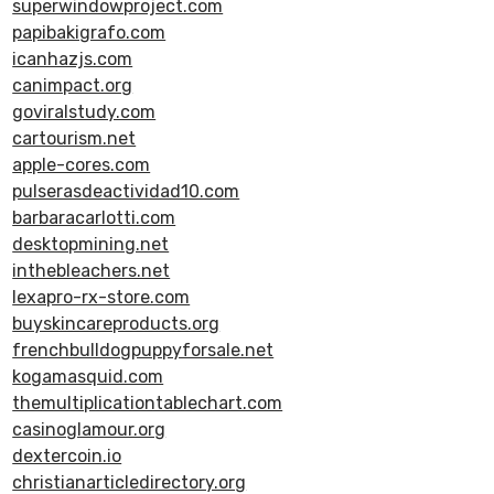
superwindowproject.com
papibakigrafo.com
icanhazjs.com
canimpact.org
goviralstudy.com
cartourism.net
apple-cores.com
pulserasdeactividad10.com
barbaracarlotti.com
desktopmining.net
inthebleachers.net
lexapro-rx-store.com
buyskincareproducts.org
frenchbulldogpuppyforsale.net
kogamasquid.com
themultiplicationtablechart.com
casinoglamour.org
dextercoin.io
christianarticledirectory.org