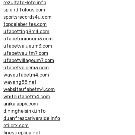
rezultate-loto.info
splendifulous.com
sportsrecords4u.com
topceleberites.com
ufabetting8m4.com
ufabetunionum3.com
ufabetvalueum3.com
ufabetvaultm7.com
ufabetvillageum7.com
ufabetvoicem3.com
waveufabetm4.com
wayang88.net
websiteufabetm4.com
whiteufabetm4.com
anikalappy.com
dininghelsinki.info
duanfrescariverside.info
etilerx.com
finestreplica.net