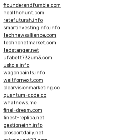
flounderandfumble.com
healthohunt.com
retefuturah.info
smartinvestinginfo.info
technewsalliance.com
technonetmarket.com
tedstanger.net
ufabett732um3.com
uskola.info
wagonpaints.info
waitfornext.com
clearvisionmarketing.co
quantum-code.co
whatnews.me
final-dream.com
finest-replica.net
gestioneinh.info
prosportdaily.net