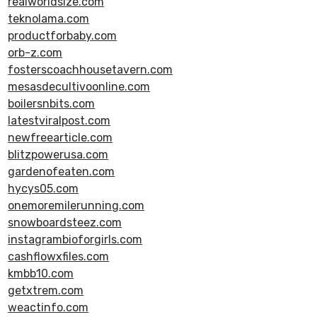
realworldsize.com
teknolama.com
productforbaby.com
orb-z.com
fosterscoachhousetavern.com
mesasdecultivoonline.com
boilersnbits.com
latestviralpost.com
newfreearticle.com
blitzpowerusa.com
gardenofeaten.com
hycys05.com
onemoremilerunning.com
snowboardsteez.com
instagrambioforgirls.com
cashflowxfiles.com
kmbb10.com
getxtrem.com
weactinfo.com