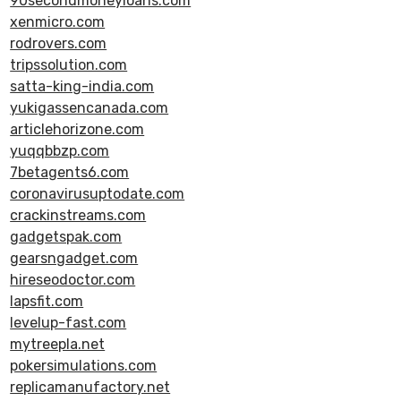
90secondmoneyloans.com
xenmicro.com
rodrovers.com
tripssolution.com
satta-king-india.com
yukigassencanada.com
articlehorizone.com
yuqqbbzp.com
7betagents6.com
coronavirusuptodate.com
crackinstreams.com
gadgetspak.com
gearsngadget.com
hireseodoctor.com
lapsfit.com
levelup-fast.com
mytreepla.net
pokersimulations.com
replicamanufactory.net