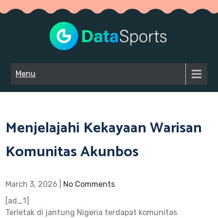
Skip
to
content
Slo
Mainkan
slot X500
Gaco
Menu
dari PG Soft
Har
hari ini
tanpa
Ini
deposit
Menjelajahi Kekayaan Warisan
dar
untuk
peluang
PG
Komunitas Akunbos
maxwin
Soft
besar. Slot
gacor ini
Cob
March 3, 2026
|
No Comments
memberikan
Slo
hasil terbaik
[ad_1]
tanpa biaya.
X50
Terletak di jantung Nigeria terdapat komunitas