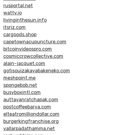
rusportal.net
watty.io
livinginthesun.info
itsriz.com
cargoods.shop
capetownacupuncture.com
bitcoinvideospro.com
cosmiccrowcollective.com
alain-jacquet.com
gotisouizakayabakeneko.com
meshpoint.me
spongebob.net
busyboxintl.com
auttayanratchapak.com
postcoffeebarva.com
elteatromilliondollar.com
burgerkingfranchise.org
vallarpadathamma.net