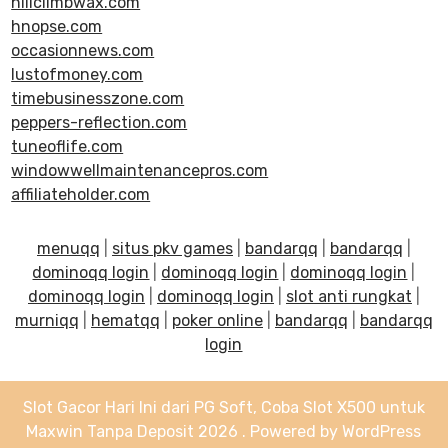
hillclimbwax.com
hnopse.com
occasionnews.com
lustofmoney.com
timebusinesszone.com
peppers-reflection.com
tuneoflife.com
windowwellmaintenancepros.com
affiliateholder.com
menuqq
|
situs pkv games
|
bandarqq
|
bandarqq
|
dominoqq login
|
dominoqq login
|
dominoqq login
|
dominoqq login
|
dominoqq login
|
slot anti rungkat
|
murniqq
|
hematqq
|
poker online
|
bandarqq
|
bandarqq
login
Slot Gacor Hari Ini dari PG Soft, Coba Slot X500 untuk
Maxwin Tanpa Deposit 2026 . Powered by WordPress