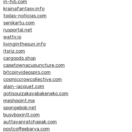
in-hi5.com
krainafantasy.info
todas-noticias.com
senikartu.com
rusportal.net
watty.io
livinginthesun.info
itsriz.com
cargoods.shop
capetownacupuncture.com
bitcoinvideospro.com
cosmiccrowcollective.com
alain-jacquet.com
gotisouizakayabakeneko.com
meshpoint.me
spongebob.net
busyboxintl.com
auttayanratchapak.com
postcoffeebarva.com