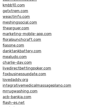
kmbb10.com
getxtrem.com
weactinfo.com
meshingsocial.com
thearguer.com
marketing-mobile-app.com
floralpunchcraft.com
fiasone.com
danktankbattery.com
mealudo.com
charlie-day.com
livedirectbettingpoker.com
foxbusinessupdate.com
lovedaddy.org
integrativemedicalmassageplano.com
mrrugwashing.com
acb-bankia.com
flash-es.net