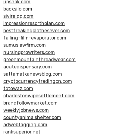
upshak.com
backsilo.com
siviralqq.com
impressionresorthoian.com
bestfreakingclothesever.com
falling-film-evaporator.com
sumuslawfirm.com
nursingprowriters.com
greenmountainthreadwear.com
acutedispensary.com
sattamatkanewsblog.com
cryptocurrencytradingcn.com
totowaz.com
charlestonwipesettlement.com
brandfollowmarket.com
weeklyjobnews.com
countyanimalshelter.com
adwebtagging.com
ranksuperior.net