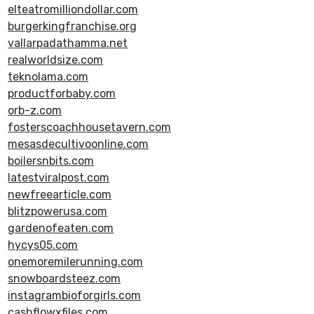
elteatromilliondollar.com
burgerkingfranchise.org
vallarpadathamma.net
realworldsize.com
teknolama.com
productforbaby.com
orb-z.com
fosterscoachhousetavern.com
mesasdecultivoonline.com
boilersnbits.com
latestviralpost.com
newfreearticle.com
blitzpowerusa.com
gardenofeaten.com
hycys05.com
onemoremilerunning.com
snowboardsteez.com
instagrambioforgirls.com
cashflowxfiles.com