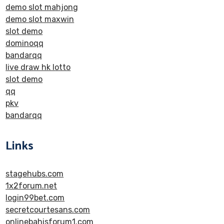
demo slot mahjong
demo slot maxwin
slot demo
dominoqq
bandarqq
live draw hk lotto
slot demo
qq
pkv
bandarqq
Links
stagehubs.com
1x2forum.net
login99bet.com
secretcourtesans.com
onlinebahisforum1.com