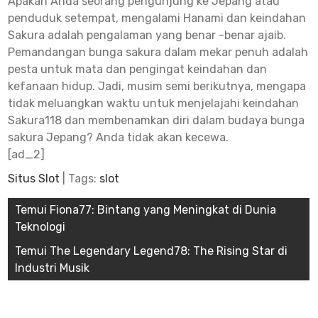
Apakah Anda seorang pengunjung ke Jepang atau
penduduk setempat, mengalami Hanami dan keindahan
Sakura adalah pengalaman yang benar -benar ajaib.
Pemandangan bunga sakura dalam mekar penuh adalah
pesta untuk mata dan pengingat keindahan dan
kefanaan hidup. Jadi, musim semi berikutnya, mengapa
tidak meluangkan waktu untuk menjelajahi keindahan
Sakura118 dan membenamkan diri dalam budaya bunga
sakura Jepang? Anda tidak akan kecewa.
[ad_2]
Situs Slot
| Tags:
slot
Post
Temui Fiona77: Bintang yang Meningkat di Dunia
Teknologi
navigation
Temui The Legendary Legend78: The Rising Star di
Industri Musik