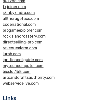
buzznc.com
fxjoiner.com
skinbykindra.com
alltherageface.com
codenational.com
progameexplorer.com
rockislandroastery.com
directselling-pro.com
revenuealarm.com
lurab.com
ignitioncoilguide.com
mytechcomputer.com
bioslot168.com
artsandcraftsauthority.com
webservicelive.com
Links