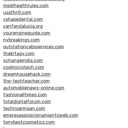
medihealthrules.com
usathrill.com
vshapedental.com
canfandalucia.org
yourengineguide.com
nybreakings.com
outstationcabsservices.com
thekrtagy.com
xchangeindia.com
coolmicrotech.com
dreamhousehack.com
the-techteacher.com
automobilenews-online.com
fashionalltimes.com
totaldigitalforum.com
technoarmaan.com
empresasposicionamientoweb.com
tonybestcosmetics.com