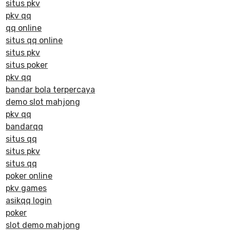
situs pkv
pkv qq
qq online
situs qq online
situs pkv
situs poker
pkv qq
bandar bola terpercaya
demo slot mahjong
pkv qq
bandarqq
situs qq
situs pkv
situs qq
poker online
pkv games
asikqq login
poker
slot demo mahjong