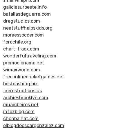
smallvilleph.com
galiciasuroeste.info
batallasdeguerra.com
dregstudios.com
neatstuffhelpskids.org
moraessoccer.com
forochile.org
chart-track.com
wonderfultraveling.com
promocioname.net
wimaxworld.com
freeonlinecricketgames.net
bestcashing.biz
firerestrictions.us
archiesbrooklyn.com
muambeiros.net
infozblog.com
chonbaihat.com
elblogdeoscargonzalez.com