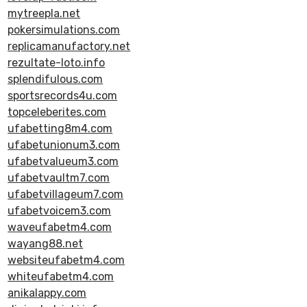
mytreepla.net
pokersimulations.com
replicamanufactory.net
rezultate-loto.info
splendifulous.com
sportsrecords4u.com
topceleberites.com
ufabetting8m4.com
ufabetunionum3.com
ufabetvalueum3.com
ufabetvaultm7.com
ufabetvillageum7.com
ufabetvoicem3.com
waveufabetm4.com
wayang88.net
websiteufabetm4.com
whiteufabetm4.com
anikalappy.com