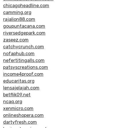
chicagoheadline.com
camming.org
rajalion88.com
goupuntacana.com
riversedgepark.com
zaseez.com
catchycrunch.com
nofaphub.com
nefertitingalls.com
patsyscreations.com
income4proof.com
educaritas.org
lensajelajah.com
betflik09.net
ncaq.org
xenmicro.com
onlineshopera.com
dartyfresh.com