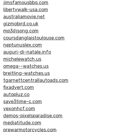
jimsfamousbbq.com
libertywalk-usa.com
australiamovie.net
gizmobird.co.uk
mp3djsong.com
coursdanglaistoulouse.com
neptunuslex.com
auguri-di-natale.info
michelewatch.us
omega--watches.us
breitling-watches.us
tgarnettcentrallautoads.com
fixadvert.com
autopluz.co
save3time-c.com
vexonhcf.com
demos-pixelsparadise.com
mediatitude.com
prewarmotorcycles.com