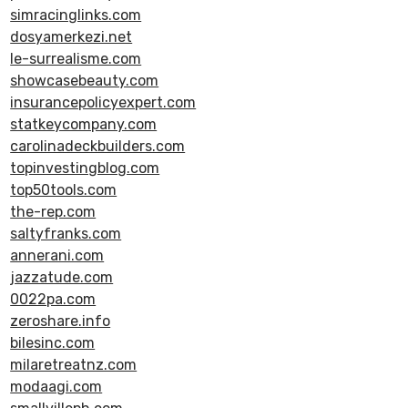
simracinglinks.com
dosyamerkezi.net
le-surrealisme.com
showcasebeauty.com
insurancepolicyexpert.com
statkeycompany.com
carolinadeckbuilders.com
topinvestingblog.com
top50tools.com
the-rep.com
saltyfranks.com
annerani.com
jazzatude.com
0022pa.com
zeroshare.info
bilesinc.com
milaretreatnz.com
modaagi.com