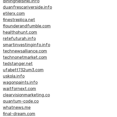
dininghelsinki.info
duanfrescariverside.info
etilerx.com
finestreplica.net
flounderandfumble.com
healthohunt.com
retefuturah.info
smartinvestinginfo.info
technewsalliance.com
technonetmarket.com
tedstanger.net
ufabett732um3.com
uskola.info
wagonpaints.info
waitfornext.com
clearvisionmarketing.co
quantum-code.co
whatnews.me
final-dream.com