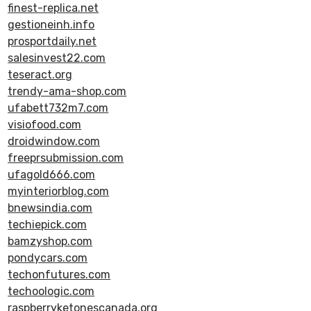
finest-replica.net
gestioneinh.info
prosportdaily.net
salesinvest22.com
teseract.org
trendy-ama-shop.com
ufabett732m7.com
visiofood.com
droidwindow.com
freeprsubmission.com
ufagold666.com
myinteriorblog.com
bnewsindia.com
techiepick.com
bamzyshop.com
pondycars.com
techonfutures.com
techoologic.com
raspberryketonescanada.org