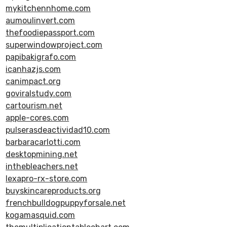
mykitchennhome.com
aumoulinvert.com
thefoodiepassport.com
superwindowproject.com
papibakigrafo.com
icanhazjs.com
canimpact.org
goviralstudy.com
cartourism.net
apple-cores.com
pulserasdeactividad10.com
barbaracarlotti.com
desktopmining.net
inthebleachers.net
lexapro-rx-store.com
buyskincareproducts.org
frenchbulldogpuppyforsale.net
kogamasquid.com