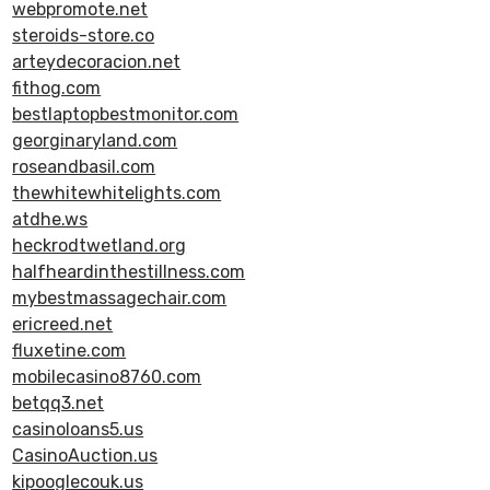
webpromote.net
steroids-store.co
arteydecoracion.net
fithog.com
bestlaptopbestmonitor.com
georginaryland.com
roseandbasil.com
thewhitewhitelights.com
atdhe.ws
heckrodtwetland.org
halfheardinthestillness.com
mybestmassagechair.com
ericreed.net
fluxetine.com
mobilecasino8760.com
betqq3.net
casinoloans5.us
CasinoAuction.us
kipooglecouk.us