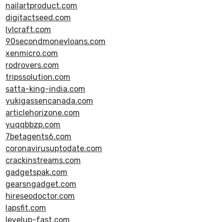
nailartproduct.com
digitactseed.com
lvlcraft.com
90secondmoneyloans.com
xenmicro.com
rodrovers.com
tripssolution.com
satta-king-india.com
yukigassencanada.com
articlehorizone.com
yuqqbbzp.com
7betagents6.com
coronavirusuptodate.com
crackinstreams.com
gadgetspak.com
gearsngadget.com
hireseodoctor.com
lapsfit.com
levelup-fast.com