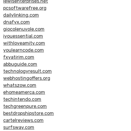
lewisenterprises.net
pcsoftwarefree.org
dailylinking.com
dnafyx.com
giocolenuvole.com
iyouessential.com
withloveamity.com
youlearncode.com
fxyatirim.com
abbuguide.com
technologyresult.com
webhostingoffers.org
whatszow.com
ehomeamerca.com
techintendo.com
techgreenpure.com
bestdropshipstore.com
cartelreviews.com
surfsway.com