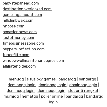
babystepahead.com
destinationoverlooked.com
gamblingamount.com
hillclimbwax.com
hnopse.com
occasionnews.com
lustofmoney.com
timebusinesszone.com
peppers-reflection.com
tuneoflife.com
windowwellmaintenancepros.com
affiliateholder.com
menuqq
|
situs pkv games
|
bandarqq
|
bandarqq
|
dominoqq login
|
dominoqq login
|
dominoqq login
|
dominoqq login
|
dominoqq login
|
slot anti rungkat
|
murniqq
|
hematqq
|
poker online
|
bandarqq
|
bandarqq
login