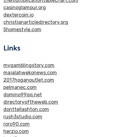
themultiplicationtablechart.com
casinoglamour.org
dextercoin.io
christianarticledirectory.org
5homestyle.com
Links
mygamblingstory.com
majalahwekonews.com
2017hoganoutlet.com
pelmanec.com
domino99qq.net
directoryoftheweb.com
donttellashton.com
rush3studio.com
roro90.com
herzio.com