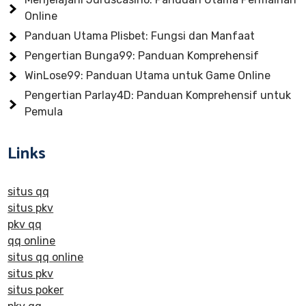
Online
Panduan Utama Plisbet: Fungsi dan Manfaat
Pengertian Bunga99: Panduan Komprehensif
WinLose99: Panduan Utama untuk Game Online
Pengertian Parlay4D: Panduan Komprehensif untuk
Pemula
Links
situs qq
situs pkv
pkv qq
qq online
situs qq online
situs pkv
situs poker