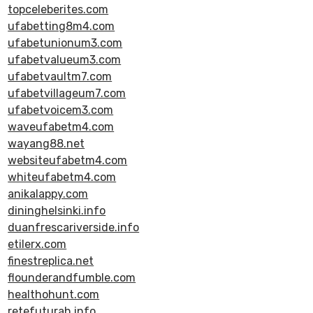
topceleberites.com
ufabetting8m4.com
ufabetunionum3.com
ufabetvalueum3.com
ufabetvaultm7.com
ufabetvillageum7.com
ufabetvoicem3.com
waveufabetm4.com
wayang88.net
websiteufabetm4.com
whiteufabetm4.com
anikalappy.com
dininghelsinki.info
duanfrescariverside.info
etilerx.com
finestreplica.net
flounderandfumble.com
healthohunt.com
retefuturah.info