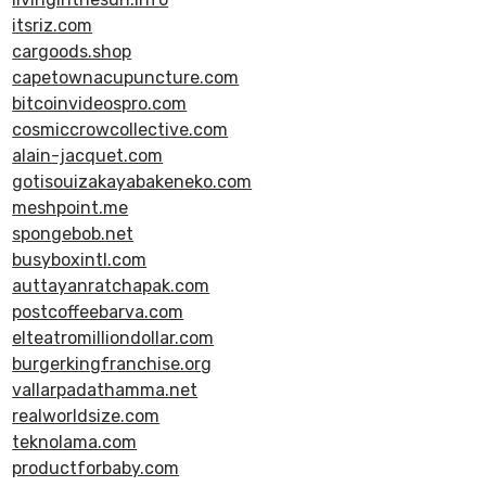
itsriz.com
cargoods.shop
capetownacupuncture.com
bitcoinvideospro.com
cosmiccrowcollective.com
alain-jacquet.com
gotisouizakayabakeneko.com
meshpoint.me
spongebob.net
busyboxintl.com
auttayanratchapak.com
postcoffeebarva.com
elteatromilliondollar.com
burgerkingfranchise.org
vallarpadathamma.net
realworldsize.com
teknolama.com
productforbaby.com