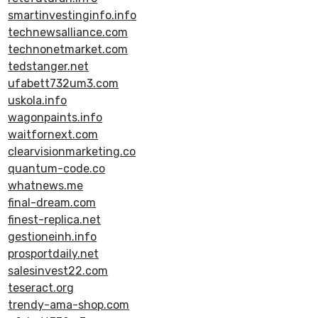
smartinvestinginfo.info
technewsalliance.com
technonetmarket.com
tedstanger.net
ufabett732um3.com
uskola.info
wagonpaints.info
waitfornext.com
clearvisionmarketing.co
quantum-code.co
whatnews.me
final-dream.com
finest-replica.net
gestioneinh.info
prosportdaily.net
salesinvest22.com
teseract.org
trendy-ama-shop.com