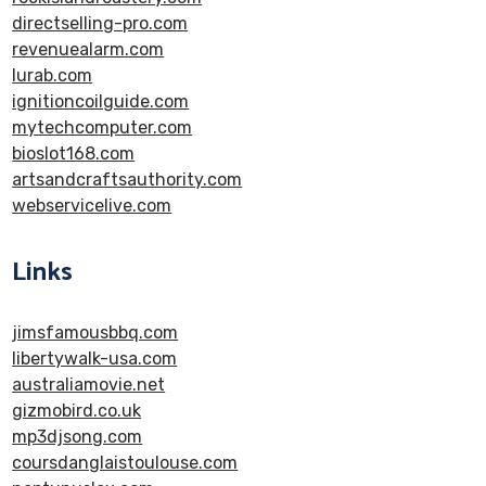
directselling-pro.com
revenuealarm.com
lurab.com
ignitioncoilguide.com
mytechcomputer.com
bioslot168.com
artsandcraftsauthority.com
webservicelive.com
Links
jimsfamousbbq.com
libertywalk-usa.com
australiamovie.net
gizmobird.co.uk
mp3djsong.com
coursdanglaistoulouse.com