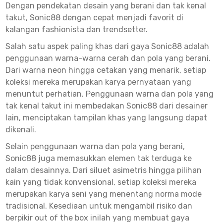
Dengan pendekatan desain yang berani dan tak kenal
untu
takut, Sonic88 dengan cepat menjadi favorit di
Maxw
kalangan fashionista dan trendsetter.
Tanp
Salah satu aspek paling khas dari gaya Sonic88 adalah
penggunaan warna-warna cerah dan pola yang berani.
Depos
Dari warna neon hingga cetakan yang menarik, setiap
koleksi mereka merupakan karya pernyataan yang
menuntut perhatian. Penggunaan warna dan pola yang
tak kenal takut ini membedakan Sonic88 dari desainer
lain, menciptakan tampilan khas yang langsung dapat
dikenali.
Selain penggunaan warna dan pola yang berani,
Sonic88 juga memasukkan elemen tak terduga ke
dalam desainnya. Dari siluet asimetris hingga pilihan
kain yang tidak konvensional, setiap koleksi mereka
merupakan karya seni yang menentang norma mode
tradisional. Kesediaan untuk mengambil risiko dan
berpikir out of the box inilah yang membuat gaya