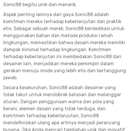
Sonic88 begitu unik dan menarik.
Aspek penting lainnya dari gaya Sonic88 adalah
komitmen mereka terhadap keberlanjutan dan praktik
etis. Sebagai sebuah merek, Sonic88 berdedikasi untuk
menggunakan bahan dan metode produksi ramah
lingkungan, memastikan bahwa desain mereka memiliki
dampak minimal terhadap lingkungan. Komitmen
terhadap keberlanjutan ini membedakan Sonic88 dari
desainer lain, menjadikan mereka pemimpin dalam
gerakan menuju mode yang lebih etis dan bertanggung
jawab.
Secara keseluruhan, Sonic88 adalah desainer yang
tidak takut untuk mendobrak batasan dan melanggar
aturan. Dengan penggunaan warna dan pola yang
berani, elemen desain yang tidak terduga, dan
komitmen terhadap keberlanjutan, Sonic88
mendefinisikan ulang apa artinya menjadi perancang
busana. Jika Anda mencari tambahan unik dan inovatif