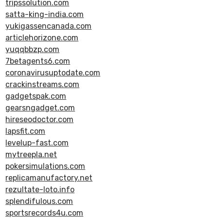
tripssolution.com
satta-king-india.com
yukigassencanada.com
articlehorizone.com
yuqqbbzp.com
7betagents6.com
coronavirusuptodate.com
crackinstreams.com
gadgetspak.com
gearsngadget.com
hireseodoctor.com
lapsfit.com
levelup-fast.com
mytreepla.net
pokersimulations.com
replicamanufactory.net
rezultate-loto.info
splendifulous.com
sportsrecords4u.com