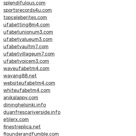
splendifulous.com
sportsrecords4u.com
topceleberites.com
ufabetting8m4.com
ufabetunionum3.com
ufabetvalueum3.com
ufabetvaultm7.com
ufabetvillageum7.com
ufabetvoicem3.com
waveufabetm4.com
wayang88.net
websiteufabetm4.com
whiteufabetm4.com
anikalappy.com
dininghelsinki.info
duanfrescariverside.info
etilerx.com
finestreplica.net
flounderandfumble.com