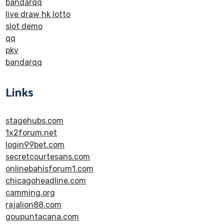
bandarqq
live draw hk lotto
slot demo
qq
pkv
bandarqq
Links
stagehubs.com
1x2forum.net
login99bet.com
secretcourtesans.com
onlinebahisforum1.com
chicagoheadline.com
camming.org
rajalion88.com
goupuntacana.com