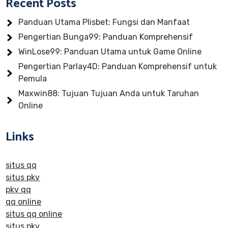
Recent Posts
Panduan Utama Plisbet: Fungsi dan Manfaat
Pengertian Bunga99: Panduan Komprehensif
WinLose99: Panduan Utama untuk Game Online
Pengertian Parlay4D: Panduan Komprehensif untuk
Pemula
Maxwin88: Tujuan Tujuan Anda untuk Taruhan
Online
Links
situs qq
situs pkv
pkv qq
qq online
situs qq online
situs pkv