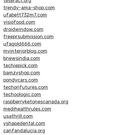
teseract.org
trendy-ama-shop.com
ufabett732m7.com
visiofood.com
droidwindow.com
freeprsubmission.com
ufagold666.com
myinteriorblog.com
bnewsindia.com
techiepick.com
bamzyshop.com
pondycars.com
techonfutures.com
techoologic.com
raspberryketonescanada.org
medihealthrules.com
usathrill.com
vshapedental.com
canfandalucia.org