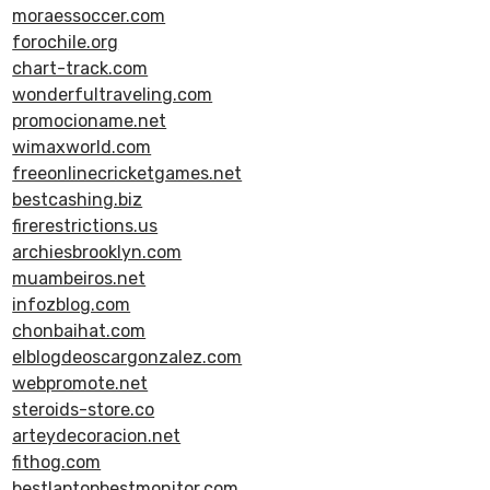
moraessoccer.com
forochile.org
chart-track.com
wonderfultraveling.com
promocioname.net
wimaxworld.com
freeonlinecricketgames.net
bestcashing.biz
firerestrictions.us
archiesbrooklyn.com
muambeiros.net
infozblog.com
chonbaihat.com
elblogdeoscargonzalez.com
webpromote.net
steroids-store.co
arteydecoracion.net
fithog.com
bestlaptopbestmonitor.com