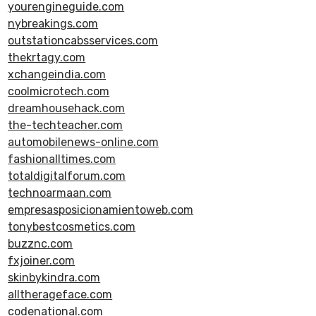
yourengineguide.com
nybreakings.com
outstationcabsservices.com
thekrtagy.com
xchangeindia.com
coolmicrotech.com
dreamhousehack.com
the-techteacher.com
automobilenews-online.com
fashionalltimes.com
totaldigitalforum.com
technoarmaan.com
empresasposicionamientoweb.com
tonybestcosmetics.com
buzznc.com
fxjoiner.com
skinbykindra.com
alltherageface.com
codenational.com