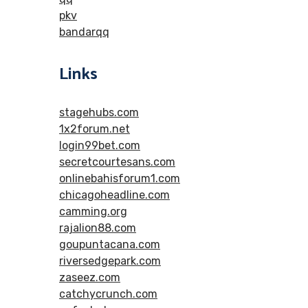
pkv
bandarqq
Links
stagehubs.com
1x2forum.net
login99bet.com
secretcourtesans.com
onlinebahisforum1.com
chicagoheadline.com
camming.org
rajalion88.com
goupuntacana.com
riversedgepark.com
zaseez.com
catchycrunch.com