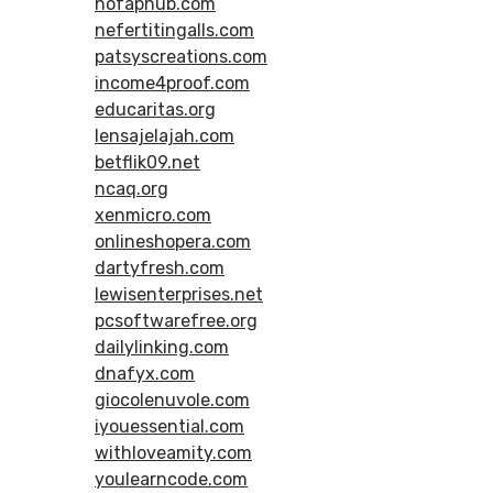
nofaphub.com
nefertitingalls.com
patsyscreations.com
income4proof.com
educaritas.org
lensajelajah.com
betflik09.net
ncaq.org
xenmicro.com
onlineshopera.com
dartyfresh.com
lewisenterprises.net
pcsoftwarefree.org
dailylinking.com
dnafyx.com
giocolenuvole.com
iyouessential.com
withloveamity.com
youlearncode.com