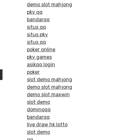
demo slot mahjong
pkv qq
bandarqq
situs qq
situs pkv
situs qq
poker online
pkv games
asikqq login
poker
slot demo mahjong
demo slot mahjong
demo slot maxwin
slot demo
dominoqq
bandarqq
live draw hk lotto
slot demo
qq