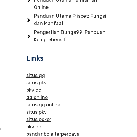
Online
Panduan Utama Plisbet: Fungsi
dan Manfaat
Pengertian Bunga99: Panduan
Komprehensif
Links
situs qq
situs pkv
pkv qq
qq online
situs qq online
situs pkv
situs poker
pkv qq
n
bandar bola terpercaya