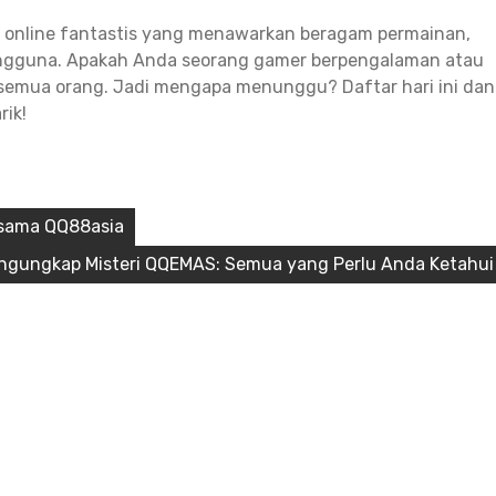
 online fantastis yang menawarkan beragam permainan,
ngguna. Apakah Anda seorang gamer berpengalaman atau
 semua orang. Jadi mengapa menunggu? Daftar hari ini dan
ik!
rsama QQ88asia
ngungkap Misteri QQEMAS: Semua yang Perlu Anda Ketahui