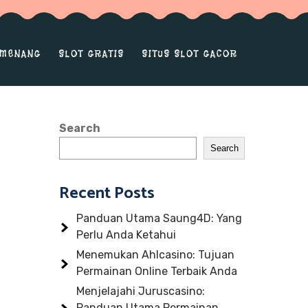
 MENANG
SLOT GRATIS
SITUS SLOT GACOR
oft, Coba Slot X500
win besar. Slot gacor ini memberikan hasil
Search
Search
Recent Posts
Panduan Utama Saung4D: Yang
Perlu Anda Ketahui
Menemukan Ahlcasino: Tujuan
Permainan Online Terbaik Anda
Menjelajahi Juruscasino:
Panduan Utama Permainan