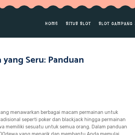
HOME
SITUS SLOT
SLOT GAMPANG
Gacor Hari Ini dari PG S
 X500 dari PG Soft hari ini tanpa deposit untuk peluang max
a biaya.
k Maxwin Tanpa Deposit
 yang Seru: Panduan
 yang menawarkan berbagai macam permainan untuk
radisional seperti poker dan blackjack hingga permainan
dewa memiliki sesuatu untuk semua orang. Dalam panduan
ia QQdewa yang menarik dan membantu Anda memulai