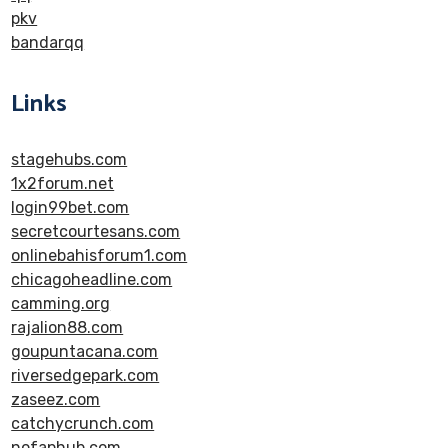
pkv
bandarqq
Links
stagehubs.com
1x2forum.net
login99bet.com
secretcourtesans.com
onlinebahisforum1.com
chicagoheadline.com
camming.org
rajalion88.com
goupuntacana.com
riversedgepark.com
zaseez.com
catchycrunch.com
nofaphub.com