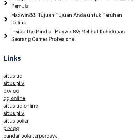
Pemula
Maxwin88: Tujuan Tujuan Anda untuk Taruhan
Online
Inside the Mind of Maxwin89: Melihat Kehidupan
Seorang Gamer Profesional
Links
situs qq
situs pkv
pkv qq
qq online
situs qq online
situs pkv
situs poker
pkv qq
bandar bola terpercaya