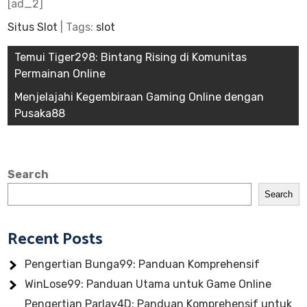
[ad_2]
Situs Slot
| Tags:
slot
Post
Temui Tiger298: Bintang Rising di Komunitas
Permainan Online
navigation
Menjelajahi Kegembiraan Gaming Online dengan
Pusaka88
Search
Search
Recent Posts
Pengertian Bunga99: Panduan Komprehensif
WinLose99: Panduan Utama untuk Game Online
Pengertian Parlay4D: Panduan Komprehensif untuk