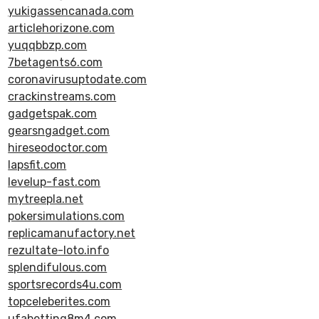
yukigassencanada.com
articlehorizone.com
yuqqbbzp.com
7betagents6.com
coronavirusuptodate.com
crackinstreams.com
gadgetspak.com
gearsngadget.com
hireseodoctor.com
lapsfit.com
levelup-fast.com
mytreepla.net
pokersimulations.com
replicamanufactory.net
rezultate-loto.info
splendifulous.com
sportsrecords4u.com
topceleberites.com
ufabetting8m4.com