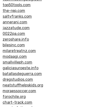
top50tools.com
the-rep.com
saltyfranks.com
annerani.com
jazzatude.com
0022pa.com
zeroshare.info
bilesinc.com
milaretreatnz.com
modaagi.com
smallvilleph.com
galiciasuroeste.info
batallasdeguerra.com
dregstudios.com
neatstuffhelpskids.org
moraessoccer.com
forochile.org
chart-track.com