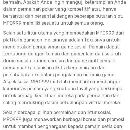
bermain. Apakah Anda ingin menguji keterampilan Anda
dalam permainan poker yang kompetitif atau hanya
bersantai dan bersantai dengan beberapa putaran slot,
MPO999 memiliki sesuatu untuk semua orang.
Salah satu fitur utama yang membedakan MPO999 dari
platform game online lainnya adalah fokusnya untuk
menciptakan pengalaman game sosial. Pemain dapat
terhubung dengan teman dan gamer lain dari seluruh
dunia melalui ruang obrolan dan game multipemain,
menambahkan lapisan ekstra kegembiraan dan
persahabatan ke dalam pengalaman bermain game.
Aspek sosial MPO999 ini telah membantu membangun
komunitas pemain yang kuat dan loyal yang berkumpul
untuk berbagi kecintaan mereka pada permainan dan
saling mendukung dalam petualangan virtual mereka.
Selain berbagai pilihan permainan dan fitur sosial,
MPO999 juga menawarkan berbagai bonus dan promosi
untuk memberi penghargaan kepada pemain setia dan