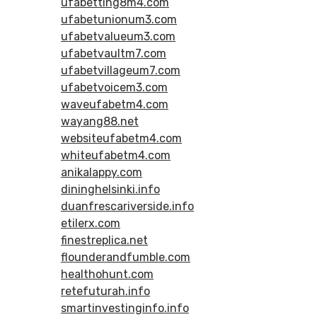
ufabetting8m4.com
ufabetunionum3.com
ufabetvalueum3.com
ufabetvaultm7.com
ufabetvillageum7.com
ufabetvoicem3.com
waveufabetm4.com
wayang88.net
websiteufabetm4.com
whiteufabetm4.com
anikalappy.com
dininghelsinki.info
duanfrescariverside.info
etilerx.com
finestreplica.net
flounderandfumble.com
healthohunt.com
retefuturah.info
smartinvestinginfo.info