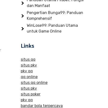
dan Manfaat
Pengertian Bunga99: Panduan
Komprehensif
WinLose99: Panduan Utama
untuk Game Online
n
Links
r
situs qq
situs pkv
pkv qq
qq online
situs qq online
situs pkv
situs poker
pkv qq
bandar bola terpercaya