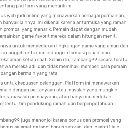
ntang platform yang menarik ini.
tus web judi online yang menawarkan berbagai permainan,
n banyak lainnya. Ini dikenal karena antarmuka yang ramah
an promosi yang menarik. Pemain dapat dengan mudah
emainkan game favorit mereka dalam hitungan menit.
ennya untuk menyediakan lingkungan game yang aman da
psi canggih untuk melindungi informasi pribadi dan
a aman setiap saat. Selain itu, Tambang99 secara teratu
hwa mereka adil dan tidak memihak, memberi para pemain
apangan bermain yang rata.
ya untuk kepuasan pelanggan. Platform ini menawarkan
main dengan pertanyaan atau masalah yang mungkin
teknis, masalah pembayaran, atau hanya memerlukan
ertentu, tim pendukung ramah dan berpengetahuan
Tambang99 juga menonjol karena bonus dan promosi yang
onus selamat datang, bonus setoran, dan insentif lain