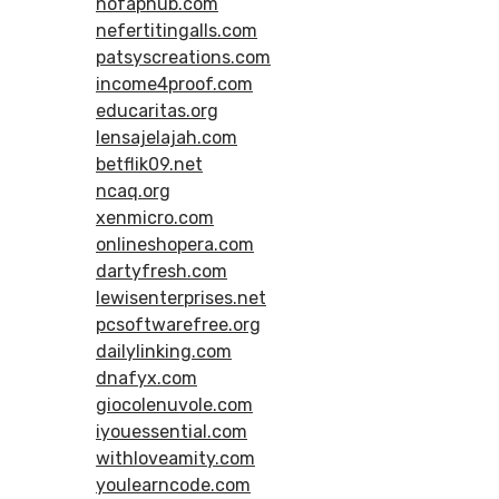
nofaphub.com
nefertitingalls.com
patsyscreations.com
income4proof.com
educaritas.org
lensajelajah.com
betflik09.net
ncaq.org
xenmicro.com
onlineshopera.com
dartyfresh.com
lewisenterprises.net
pcsoftwarefree.org
dailylinking.com
dnafyx.com
giocolenuvole.com
iyouessential.com
withloveamity.com
youlearncode.com