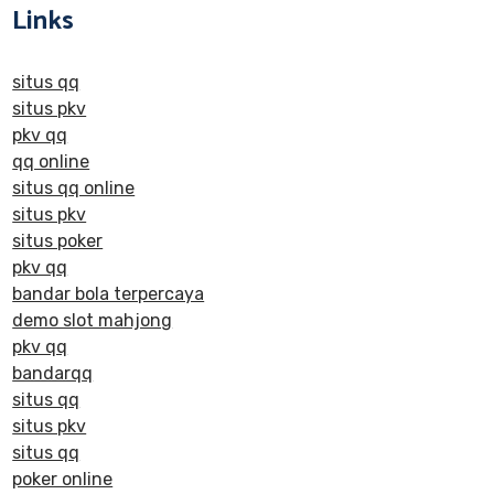
Links
situs qq
situs pkv
pkv qq
qq online
situs qq online
situs pkv
situs poker
pkv qq
bandar bola terpercaya
demo slot mahjong
pkv qq
bandarqq
situs qq
situs pkv
situs qq
poker online