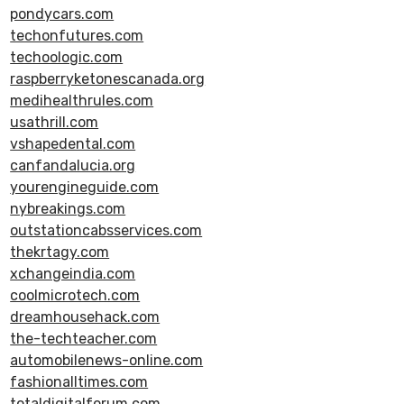
pondycars.com
techonfutures.com
techoologic.com
raspberryketonescanada.org
medihealthrules.com
usathrill.com
vshapedental.com
canfandalucia.org
yourengineguide.com
nybreakings.com
outstationcabsservices.com
thekrtagy.com
xchangeindia.com
coolmicrotech.com
dreamhousehack.com
the-techteacher.com
automobilenews-online.com
fashionalltimes.com
totaldigitalforum.com