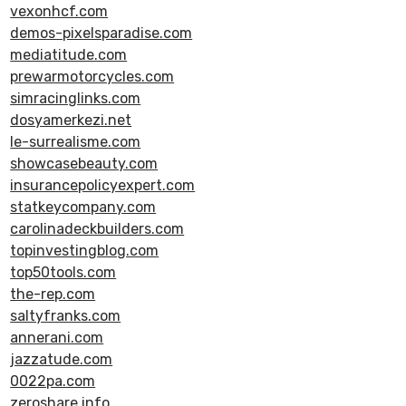
vexonhcf.com
demos-pixelsparadise.com
mediatitude.com
prewarmotorcycles.com
simracinglinks.com
dosyamerkezi.net
le-surrealisme.com
showcasebeauty.com
insurancepolicyexpert.com
statkeycompany.com
carolinadeckbuilders.com
topinvestingblog.com
top50tools.com
the-rep.com
saltyfranks.com
annerani.com
jazzatude.com
0022pa.com
zeroshare.info