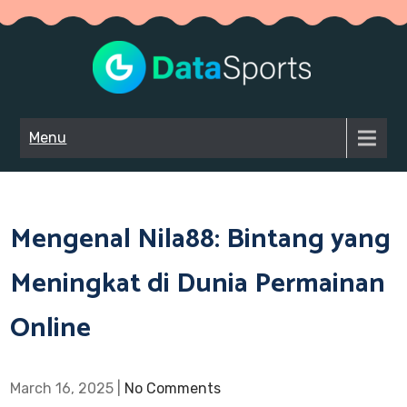
Skip
to
content
Slo
Mainkan
slot X500
Gaco
Menu
dari PG Soft
Har
hari ini
tanpa
Ini
deposit
Mengenal Nila88: Bintang yang
dar
untuk
peluang
PG
Meningkat di Dunia Permainan
maxwin
Soft
besar. Slot
Online
gacor ini
Cob
memberikan
Slo
hasil terbaik
tanpa biaya.
March 16, 2025
|
No Comments
X50