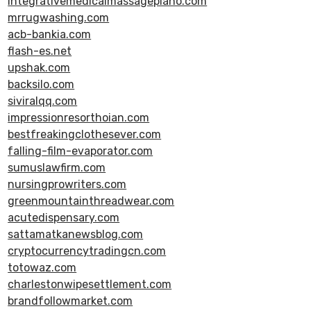
integrativemedicalmassageplano.com
mrrugwashing.com
acb-bankia.com
flash-es.net
upshak.com
backsilo.com
siviralqq.com
impressionresorthoian.com
bestfreakingclothesever.com
falling-film-evaporator.com
sumuslawfirm.com
nursingprowriters.com
greenmountainthreadwear.com
acutedispensary.com
sattamatkanewsblog.com
cryptocurrencytradingcn.com
totowaz.com
charlestonwipesettlement.com
brandfollowmarket.com