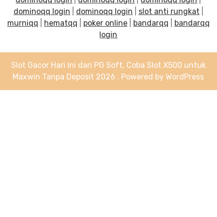
dominoqq login
|
dominoqq login
|
slot anti rungkat
|
murniqq
|
hematqq
|
poker online
|
bandarqq
|
bandarqq
login
Slot Gacor Hari Ini dari PG Soft, Coba Slot X500 untuk
Maxwin Tanpa Deposit 2026 . Powered by WordPress