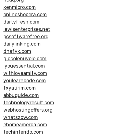
xenmicro.com
onlineshopera.com
dartyfresh.com
lewisenterprises.net
pcsoftwarefree.org
dailylinking.com
dnafyx.com
giocolenuvole.com
iyouessential.com
withloveamity.com
youlearncode.com
fxyatirim.com
abbuguide.com
technologyresult.com
webhostingoffers.org
whatszow.com
ehomeamerca.com
techintendo.com