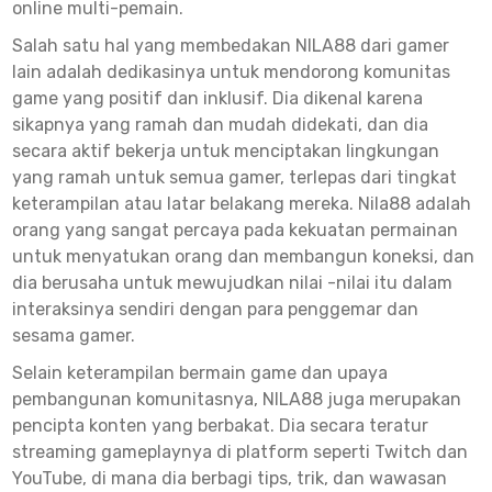
online multi-pemain.
Salah satu hal yang membedakan NILA88 dari gamer
lain adalah dedikasinya untuk mendorong komunitas
game yang positif dan inklusif. Dia dikenal karena
sikapnya yang ramah dan mudah didekati, dan dia
secara aktif bekerja untuk menciptakan lingkungan
yang ramah untuk semua gamer, terlepas dari tingkat
keterampilan atau latar belakang mereka. Nila88 adalah
orang yang sangat percaya pada kekuatan permainan
untuk menyatukan orang dan membangun koneksi, dan
dia berusaha untuk mewujudkan nilai -nilai itu dalam
interaksinya sendiri dengan para penggemar dan
sesama gamer.
Selain keterampilan bermain game dan upaya
pembangunan komunitasnya, NILA88 juga merupakan
pencipta konten yang berbakat. Dia secara teratur
streaming gameplaynya di platform seperti Twitch dan
YouTube, di mana dia berbagi tips, trik, dan wawasan