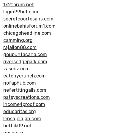
1x2forum.net
login99bet.com
secretcourtesans.com
onlinebahisforum1.com
chicagoheadline.com
camming.org
rajalion88.com
goupuntacana.com
riversedgepark.com
zaseez.com
catchycrunch.com
nofaphub.com
nefertitingalls.com
patsyscreations.com
income4proof.com
educaritas.org
lensajelajah.com
betflik09.net
ncaq.org