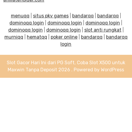
menuqq
|
situs pkv games
|
bandarqq
|
bandarqq
|
dominoqq login
|
dominoqq login
|
dominoqq login
|
dominoqq login
|
dominoqq login
|
slot anti rungkat
|
murniqq
|
hematqq
|
poker online
|
bandarqq
|
bandarqq
login
Slot Gacor Hari Ini dari PG Soft, Coba Slot X500 untuk
Maxwin Tanpa Deposit 2026 . Powered by WordPress