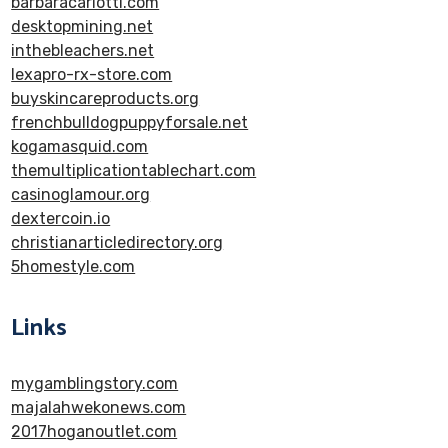
barbaracarlotti.com
desktopmining.net
inthebleachers.net
lexapro-rx-store.com
buyskincareproducts.org
frenchbulldogpuppyforsale.net
kogamasquid.com
themultiplicationtablechart.com
casinoglamour.org
dextercoin.io
christianarticledirectory.org
5homestyle.com
Links
mygamblingstory.com
majalahwekonews.com
2017hoganoutlet.com