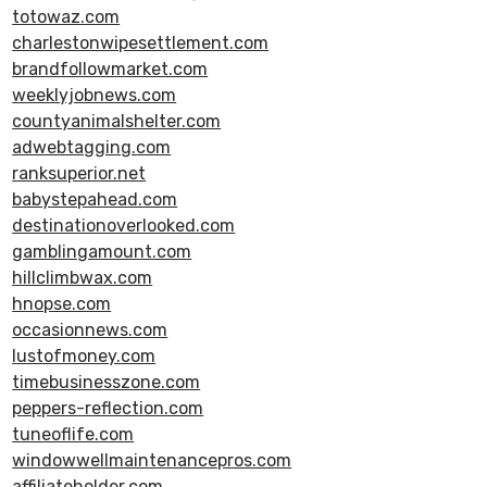
totowaz.com
charlestonwipesettlement.com
brandfollowmarket.com
weeklyjobnews.com
countyanimalshelter.com
adwebtagging.com
ranksuperior.net
babystepahead.com
destinationoverlooked.com
gamblingamount.com
hillclimbwax.com
hnopse.com
occasionnews.com
lustofmoney.com
timebusinesszone.com
peppers-reflection.com
tuneoflife.com
windowwellmaintenancepros.com
affiliateholder.com