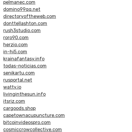
pelmanec.com
domino99qq.net
directoryoftheweb.com
donttellashton.com
rush3studio.com
roro90.com
herzio.com
in-hi5.com
krainafantasy.info
todas-noticias.com
senikartu.com
rusportal.net
watty.io
livinginthesun.info
itsriz.com
cargoods.shop
capetownacupuncture.com
bitcoinvideospro.com
cosmiccrowcollective.com