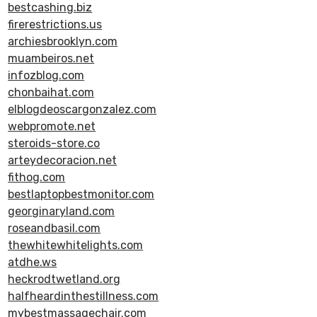
bestcashing.biz
firerestrictions.us
archiesbrooklyn.com
muambeiros.net
infozblog.com
chonbaihat.com
elblogdeoscargonzalez.com
webpromote.net
steroids-store.co
arteydecoracion.net
fithog.com
bestlaptopbestmonitor.com
georginaryland.com
roseandbasil.com
thewhitewhitelights.com
atdhe.ws
heckrodtwetland.org
halfheardinthestillness.com
mybestmassagechair.com