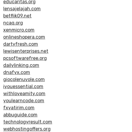
educaritas.org
lensajelajah.com
betflik09.net
ncaq.org
xenmicro.com
onlineshopera.com
dartyfresh.com
lewisenterprises.net
pcsoftwarefree.org
dailylinking.com
dnafyx.com
giocolenuvole.com
iyouessential.com
withloveamity.com
youlearncode.com
fxyatirim.com
abbuguide.com
technologyresult.com
webhostingoffers.org