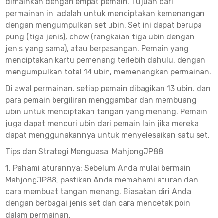
dimainkan dengan empat pemain. Tujuan dari
permainan ini adalah untuk menciptakan kemenangan
dengan mengumpulkan set ubin. Set ini dapat berupa
pung (tiga jenis), chow (rangkaian tiga ubin dengan
jenis yang sama), atau berpasangan. Pemain yang
menciptakan kartu pemenang terlebih dahulu, dengan
mengumpulkan total 14 ubin, memenangkan permainan.
Di awal permainan, setiap pemain dibagikan 13 ubin, dan
para pemain bergiliran menggambar dan membuang
ubin untuk menciptakan tangan yang menang. Pemain
juga dapat mencuri ubin dari pemain lain jika mereka
dapat menggunakannya untuk menyelesaikan satu set.
Tips dan Strategi Menguasai MahjongJP88
1. Pahami aturannya: Sebelum Anda mulai bermain
MahjongJP88, pastikan Anda memahami aturan dan
cara membuat tangan menang. Biasakan diri Anda
dengan berbagai jenis set dan cara mencetak poin
dalam permainan.