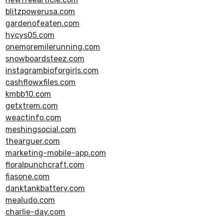
blitzpowerusa.com
gardenofeaten.com
hycys05.com
onemoremilerunning.com
snowboardsteez.com
instagrambioforgirls.com
cashflowxfiles.com
kmbb10.com
getxtrem.com
weactinfo.com
meshingsocial.com
thearguer.com
marketing-mobile-app.com
floralpunchcraft.com
fiasone.com
danktankbattery.com
mealudo.com
charlie-day.com