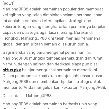
[ad_1]
untu
MahjongJP88 adalah permainan populer dan membuat
Maxw
ketagihan yang telah dimainkan selama berabad-abad.
Ini adalah permainan keterampilan, strategi, dan
Tanp
keberuntungan yang mengharuskan pemainnya berpikir
Depos
cepat dan strategis agar bisa menang. Berakar di
Tiongkok, MahjongJP88 kini telah menjadi fenomena
global, dengan jutaan pemain di seluruh dunia.
Bagi mereka yang baru mengenal permainan ini,
MahjongJP88 mungkin tampak menakutkan dan rumit.
Namun, dengan latihan dan dedikasi, siapa pun bisa
situs pkv
belajar menguasai permainan menarik ini.
Dalam panduan ini, kami akan menjelajahi dasar-dasar
MahjongJP88 dan memberikan tip dan strategi untuk
membantu Anda mengeluarkan kekuatan MahjongJP88.
Dasar-dasar MahjongJP88
MahjongJP88 adalah permainan berbasis ubin yang