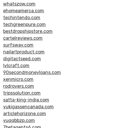
whatszow.com
ehomeamerca.com
techintendo.com
techgreenpure.com
bestdropshipstore.com
cartelreviews.com
surfsway.com
nailartproduct.com
digitactseed.com
lvlcraft.com
90secondmoneyloans.com
xenmicro.com
rodrovers.com
tripssolution.com
satta-king-india.com
yukigassencanada.com
articlehorizone.com
yuqqbbzp.com
7betagents6.com