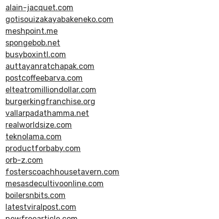
alain-jacquet.com
gotisouizakayabakeneko.com
meshpoint.me
spongebob.net
busyboxintl.com
auttayanratchapak.com
postcoffeebarva.com
elteatromilliondollar.com
burgerkingfranchise.org
vallarpadathamma.net
realworldsize.com
teknolama.com
productforbaby.com
orb-z.com
fosterscoachhousetavern.com
mesasdecultivoonline.com
boilersnbits.com
latestviralpost.com
newfreearticle.com