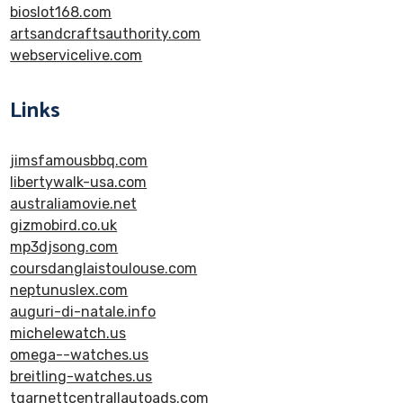
bioslot168.com
artsandcraftsauthority.com
webservicelive.com
Links
jimsfamousbbq.com
libertywalk-usa.com
australiamovie.net
gizmobird.co.uk
mp3djsong.com
coursdanglaistoulouse.com
neptunuslex.com
auguri-di-natale.info
michelewatch.us
omega--watches.us
breitling-watches.us
tgarnettcentrallautoads.com