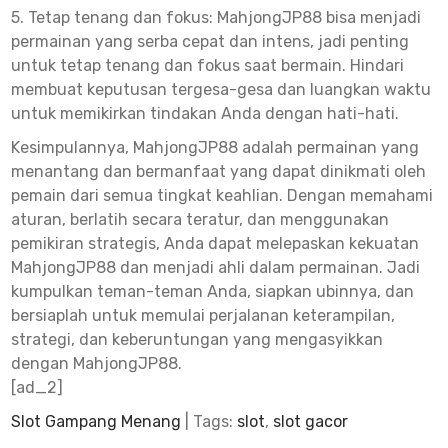
5. Tetap tenang dan fokus: MahjongJP88 bisa menjadi
permainan yang serba cepat dan intens, jadi penting
untuk tetap tenang dan fokus saat bermain. Hindari
membuat keputusan tergesa-gesa dan luangkan waktu
untuk memikirkan tindakan Anda dengan hati-hati.
Kesimpulannya, MahjongJP88 adalah permainan yang
menantang dan bermanfaat yang dapat dinikmati oleh
pemain dari semua tingkat keahlian. Dengan memahami
aturan, berlatih secara teratur, dan menggunakan
pemikiran strategis, Anda dapat melepaskan kekuatan
MahjongJP88 dan menjadi ahli dalam permainan. Jadi
kumpulkan teman-teman Anda, siapkan ubinnya, dan
bersiaplah untuk memulai perjalanan keterampilan,
strategi, dan keberuntungan yang mengasyikkan
dengan MahjongJP88.
[ad_2]
Slot Gampang Menang
| Tags:
slot
,
slot gacor