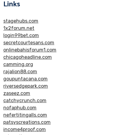
Links
stagehubs.com
1x2forum.net
login99bet.com
secretcourtesans.com
onlinebahisforum1.com
chicagoheadline.com
camming.org
rajalion88.com
goupuntacana.com
riversedgepark.com
zaseez.com
catchycrunch.com
nofaphub.com
nefertitingalls.com
patsyscreations.com
income4proof.com