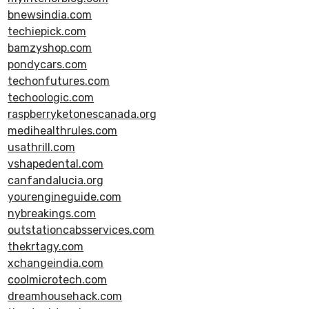
bnewsindia.com
techiepick.com
bamzyshop.com
pondycars.com
techonfutures.com
techoologic.com
raspberryketonescanada.org
medihealthrules.com
usathrill.com
vshapedental.com
canfandalucia.org
yourengineguide.com
nybreakings.com
outstationcabsservices.com
thekrtagy.com
xchangeindia.com
coolmicrotech.com
dreamhousehack.com