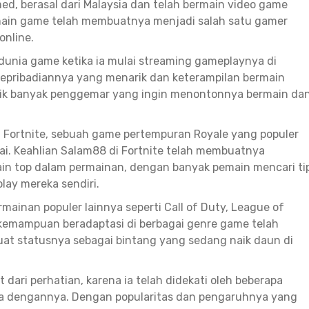
d, berasal dari Malaysia dan telah bermain video game
rmain game telah membuatnya menjadi salah satu gamer
online.
unia game ketika ia mulai streaming gameplaynya di
 Kepribadiannya yang menarik dan keterampilan bermain
k banyak penggemar yang ingin menontonnya bermain da
 Fortnite, sebuah game pertempuran Royale yang populer
i. Keahlian Salam88 di Fortnite telah membuatnya
in top dalam permainan, dengan banyak pemain mencari ti
ay mereka sendiri.
mainan populer lainnya seperti Call of Duty, League of
emampuan beradaptasi di berbagai genre game telah
t statusnya sebagai bintang yang sedang naik daun di
 dari perhatian, karena ia telah didekati oleh beberapa
rja dengannya. Dengan popularitas dan pengaruhnya yang