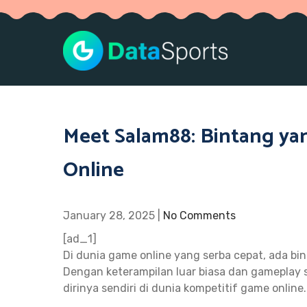
Skip
to
content
Slot 
Mainkan slot
terbaik tanp
untu
Meet Salam88: Bintang ya
Online
January 28, 2025
|
No Comments
[ad_1]
Di dunia game online yang serba cepat, ada bi
Dengan keterampilan luar biasa dan gameplay
dirinya sendiri di dunia kompetitif game online.