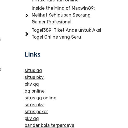
Inside the Mind of Maxwin89:
Melihat Kehidupan Seorang
Gamer Profesional
Togel389: Tiket Anda untuk Aksi
Togel Online yang Seru
n
Links
p
situs qq
situs pkv
pkv qq
qq online
situs qq online
situs pkv
situs poker
pkv qq
bandar bola terpercaya