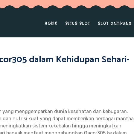
HOME
SITUS SLOT
SLOT GAMPANG
Gacor Hari Ini dari PG S
 X500 dari PG Soft hari ini tanpa deposit untuk peluang max
a biaya.
k Maxwin Tanpa Deposit
or305 dalam Kehidupan Sehari-
er yang menggemparkan dunia kesehatan dan kebugaran.
n dan nutrisi kuat yang dapat memberikan berbagai manfaa
i meningkatkan sistem kekebalan hingga meningkatkan
a dari banyak manfaat menggabungkan Gacor305 ke dalam