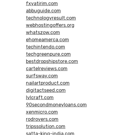
fxyatirim.com
abbuguide.com
technologyresult.com
webhostingoffers.org
whatszow.com
ehomeamerca.com
techintendo.com
techgreenpure.com
bestdropshipstore.com
cartelreviews.com
surfsway.com
nailartproduct.com
digitactseed.com
lvlcraft.com
90secondmoneyloans.com
xenmicro.com
rodrovers.com
tripssolution.com
satta-king-india.com