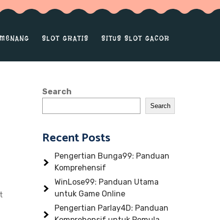
 MENANG
SLOT GRATIS
SITUS SLOT GACOR
oft, Coba Slot X500
win besar. Slot gacor ini memberikan hasil
Search
Search
Recent Posts
Pengertian Bunga99: Panduan
Komprehensif
WinLose99: Panduan Utama
untuk Game Online
t
Pengertian Parlay4D: Panduan
Komprehensif untuk Pemula