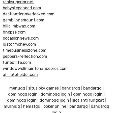
ranksuperior.net
babystepahead.com
destinationoverlooked.com
gamblingamount.com
hillclimbwax.com
hnopse.com
occasionnews.com
lustofmoney.com
timebusinesszone.com
peppers-reflection.com
tuneoflife.com
windowwellmaintenancepros.com
affiliateholder.com
menuqq
|
situs pkv games
|
bandarqq
|
bandarqq
|
dominoqq login
|
dominoqq login
|
dominoqq login
|
dominoqq login
|
dominoqq login
|
slot anti rungkat
|
murniqq
|
hematqq
|
poker online
|
bandarqq
|
bandarqq
login