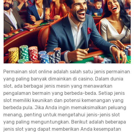
untu
Maxw
Tanp
Depos
Permainan slot online adalah salah satu jenis permainan
yang paling banyak dimainkan di casino. Dalam dunia
slot, ada berbagai jenis mesin yang menawarkan
pengalaman bermain yang berbeda-beda. Setiap jenis
slot memiliki keunikan dan potensi kemenangan yang
berbeda pula. Jika Anda ingin memaksimalkan peluang
menang, penting untuk mengetahui jenis-jenis slot
yang paling menguntungkan. Berikut adalah beberapa
jenis slot yang dapat memberikan Anda kesempatan