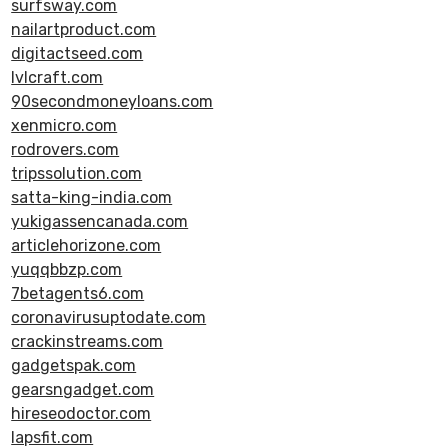
surfsway.com
nailartproduct.com
digitactseed.com
lvlcraft.com
90secondmoneyloans.com
xenmicro.com
rodrovers.com
tripssolution.com
satta-king-india.com
yukigassencanada.com
articlehorizone.com
yuqqbbzp.com
7betagents6.com
coronavirusuptodate.com
crackinstreams.com
gadgetspak.com
gearsngadget.com
hireseodoctor.com
lapsfit.com