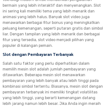
bermain yang lebih interaktif dan menyenangkan. Slot
ini sering kali memiliki tema yang lebih menarik dan
animasi yang lebih halus. Banyak slot video juga
menawarkan berbagai fitur bonus yang meningkatkan
peluang kemenangan, seperti putaran gratis dan simbol
liar. Dengan tampilan yang lebih menarik dan berbagai
fitur yang tersedia, slot video menjadi pilihan yang
populer di kalangan pemain.
Slot dengan Pembayaran Terbanyak
Salah satu faktor yang perlu diperhatikan dalam
memilih mesin slot adalah jumlah pembayaran yang
ditawarkan. Beberapa mesin slot menawarkan
pembayaran yang lebih banyak atau lebih tinggi pada
kombinasi simbol tertentu. Biasanya, mesin slot dengan
pembayaran terbanyak ini memiliki tingkat volatilitas
yang lebih tinggi, yang berarti kemenangan datang
lebih jarang namun lebih besar. Jika Anda ingin meraih