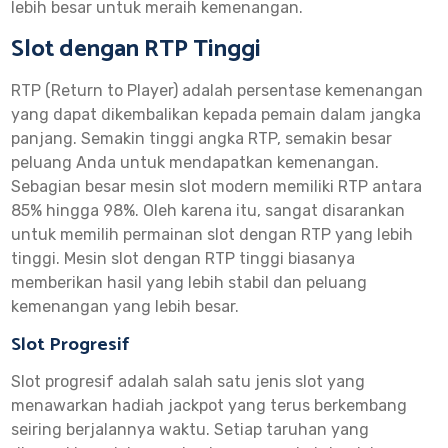
lebih besar untuk meraih kemenangan.
Slot dengan RTP Tinggi
RTP (Return to Player) adalah persentase kemenangan
yang dapat dikembalikan kepada pemain dalam jangka
panjang. Semakin tinggi angka RTP, semakin besar
peluang Anda untuk mendapatkan kemenangan.
Sebagian besar mesin slot modern memiliki RTP antara
85% hingga 98%. Oleh karena itu, sangat disarankan
untuk memilih permainan slot dengan RTP yang lebih
tinggi. Mesin slot dengan RTP tinggi biasanya
memberikan hasil yang lebih stabil dan peluang
kemenangan yang lebih besar.
Slot Progresif
Slot progresif adalah salah satu jenis slot yang
menawarkan hadiah jackpot yang terus berkembang
seiring berjalannya waktu. Setiap taruhan yang