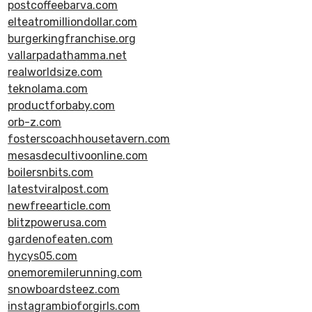
postcoffeebarva.com
elteatromilliondollar.com
burgerkingfranchise.org
vallarpadathamma.net
realworldsize.com
teknolama.com
productforbaby.com
orb-z.com
fosterscoachhousetavern.com
mesasdecultivoonline.com
boilersnbits.com
latestviralpost.com
newfreearticle.com
blitzpowerusa.com
gardenofeaten.com
hycys05.com
onemoremilerunning.com
snowboardsteez.com
instagrambioforgirls.com