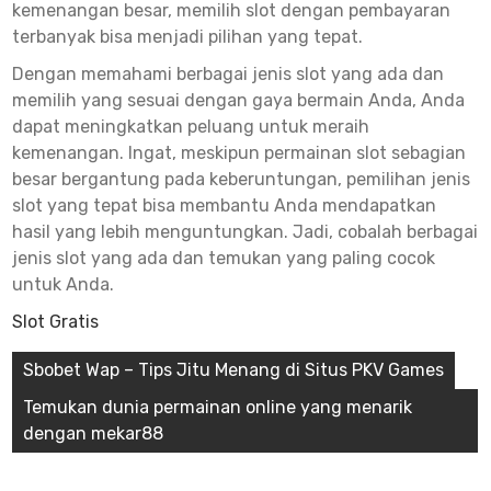
kemenangan besar, memilih slot dengan pembayaran
terbanyak bisa menjadi pilihan yang tepat.
Dengan memahami berbagai jenis slot yang ada dan
memilih yang sesuai dengan gaya bermain Anda, Anda
dapat meningkatkan peluang untuk meraih
kemenangan. Ingat, meskipun permainan slot sebagian
besar bergantung pada keberuntungan, pemilihan jenis
slot yang tepat bisa membantu Anda mendapatkan
hasil yang lebih menguntungkan. Jadi, cobalah berbagai
jenis slot yang ada dan temukan yang paling cocok
untuk Anda.
Slot Gratis
Post
Sbobet Wap – Tips Jitu Menang di Situs PKV Games
navigation
Temukan dunia permainan online yang menarik
dengan mekar88