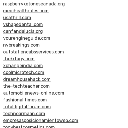
raspberryketonescanada.org
medihealthrules.com
usathrill.com
vshapedental.com
canfandalucia.org
yourengineguide.com
nybreakings.com
outstationcabsservices.com
thekrtagy.com
xchangeindia.com
coolmicrotech.com
dreamhousehack.com
the-techteacher.com
automobilenews-online.com
fashionalltimes.com
totaldigitalforum.com
technoarmaan.com
empresasposicionamientoweb.com
tonybestcosmetics.com