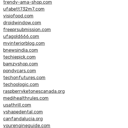
trendy-ama-shop.com
ufabett732m7.com
visiofood.com
droidwindow.com
freeprsubmission.com
ufagold666.com
myinteriorblog.com
bnewsindia.com
techiepick.com
bamzyshop.com
pondycars.com
techonfutures.com
techoologic.com
raspberryketonescanada.org
medihealthrules.com
usathrill.com
vshapedental.com
canfandalucia.org
yourengineguide.com