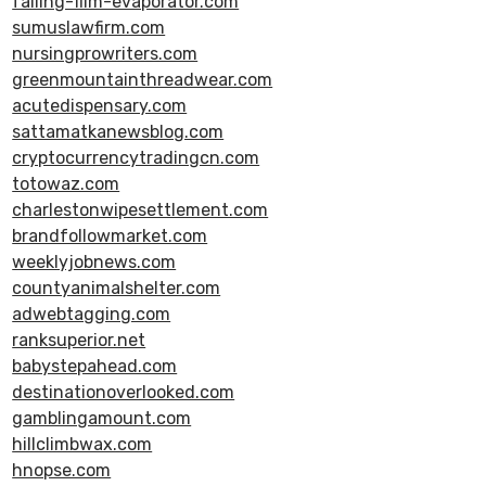
falling-film-evaporator.com
sumuslawfirm.com
nursingprowriters.com
greenmountainthreadwear.com
acutedispensary.com
sattamatkanewsblog.com
cryptocurrencytradingcn.com
totowaz.com
charlestonwipesettlement.com
brandfollowmarket.com
weeklyjobnews.com
countyanimalshelter.com
adwebtagging.com
ranksuperior.net
babystepahead.com
destinationoverlooked.com
gamblingamount.com
hillclimbwax.com
hnopse.com