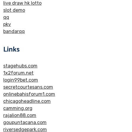
live draw hk lotto
slot demo
qq
pkv
bandarqq
Links
stagehubs.com
1x2forum.net
login99bet.com
secretcourtesans.com
onlinebahisforum1.com
chicagoheadline.com
camming.org
rajalion88.com
goupuntacana.com
riversedgepark.com