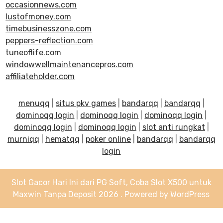
occasionnews.com
lustofmoney.com
timebusinesszone.com
peppers-reflection.com
tuneoflife.com
windowwellmaintenancepros.com
affiliateholder.com
menuqq
|
situs pkv games
|
bandarqq
|
bandarqq
|
dominoqq login
|
dominoqq login
|
dominoqq login
|
dominoqq login
|
dominoqq login
|
slot anti rungkat
|
murniqq
|
hematqq
|
poker online
|
bandarqq
|
bandarqq
login
Slot Gacor Hari Ini dari PG Soft, Coba Slot X500 untuk
Maxwin Tanpa Deposit 2026 . Powered by WordPress