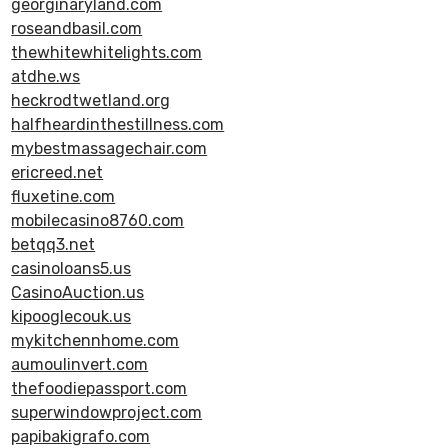
georginaryland.com
roseandbasil.com
thewhitewhitelights.com
atdhe.ws
heckrodtwetland.org
halfheardinthestillness.com
mybestmassagechair.com
ericreed.net
fluxetine.com
mobilecasino8760.com
betqq3.net
casinoloans5.us
CasinoAuction.us
kipooglecouk.us
mykitchennhome.com
aumoulinvert.com
thefoodiepassport.com
superwindowproject.com
papibakigrafo.com