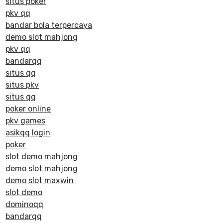
situs poker
pkv qq
bandar bola terpercaya
demo slot mahjong
pkv qq
bandarqq
situs qq
situs pkv
situs qq
poker online
pkv games
asikqq login
poker
slot demo mahjong
demo slot mahjong
demo slot maxwin
slot demo
dominoqq
bandarqq