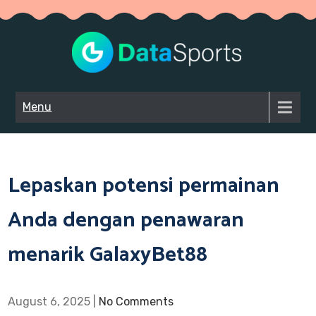
Skip
to
content
Slo
Mainkan
slot X500
Gaco
Menu
dari PG Soft
Har
hari ini
tanpa
Ini
deposit
Lepaskan potensi permainan
dar
untuk
peluang
PG
Anda dengan penawaran
maxwin
Soft
besar. Slot
menarik GalaxyBet88
gacor ini
Cob
memberikan
Slo
hasil terbaik
tanpa biaya.
August 6, 2025
|
No Comments
X50