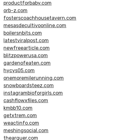
productforbaby.com
orb-z.com
fosterscoachhousetavern.com
mesasdecultivoonline.com
boilersnbits.com
latestviralpost.com
newfreearticle.com
blitzpowerusa.com
gardenofeaten.com
hycys05.com
onemoremilerunning.com
snowboardsteez.com
instagrambioforgirls.com
cashflowxfiles.com
kmbb10.com
getxtrem.com
weactinfo.com
meshingsocial.com
thearguer.com