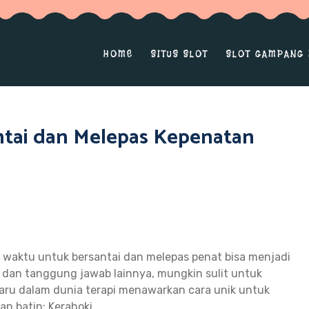
HOME
SITUS SLOT
SLOT GAMPANG
Gacor Hari Ini dari PG S
 X500 dari PG Soft hari ini tanpa deposit untuk peluang max
a biaya.
k Maxwin Tanpa Deposit
ntai dan Melepas Kepenatan
n waktu untuk bersantai dan melepas penat bisa menjadi
, dan tanggung jawab lainnya, mungkin sulit untuk
baru dalam dunia terapi menawarkan cara unik untuk
 batin: Kerahoki.