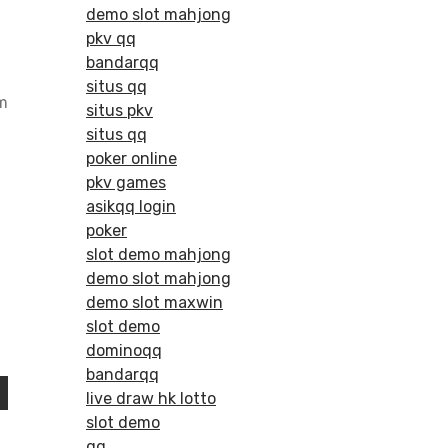
demo slot mahjong
pkv qq
bandarqq
situs qq
m
situs pkv
situs qq
poker online
pkv games
asikqq login
poker
slot demo mahjong
demo slot mahjong
demo slot maxwin
slot demo
dominoqq
bandarqq
live draw hk lotto
slot demo
qq