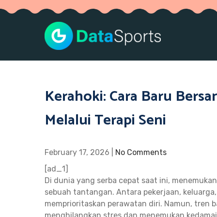
Skip
to
content
Slot 
Mainkan slot
terbaik tanp
untu
Kerahoki: Cara Baru Bersa
Melalui Terapi Seni
February 17, 2026
|
No Comments
[ad_1]
Di dunia yang serba cepat saat ini, menemuka
sebuah tantangan. Antara pekerjaan, keluarga
memprioritaskan perawatan diri. Namun, tren 
menghilangkan stres dan menemukan kedamaian