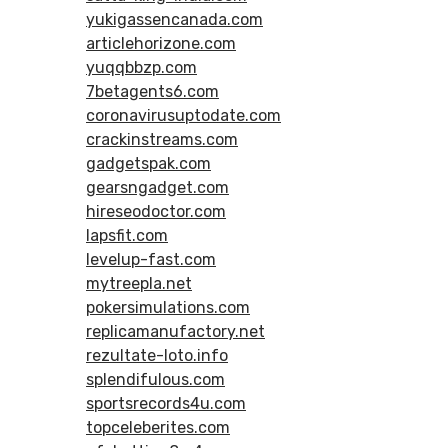
yukigassencanada.com
articlehorizone.com
yuqqbbzp.com
7betagents6.com
coronavirusuptodate.com
crackinstreams.com
gadgetspak.com
gearsngadget.com
hireseodoctor.com
lapsfit.com
levelup-fast.com
mytreepla.net
pokersimulations.com
replicamanufactory.net
rezultate-loto.info
splendifulous.com
sportsrecords4u.com
topceleberites.com