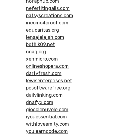
nofaphub.com
nefertitingalls.com
patsyscreations.com
income4proof.com
educaritas.org
lensajelajah.com
betflik09.net
ncaq.org
xenmicro.com
onlineshopera.com
dartyfresh.com
lewisenterprises.net
pcsoftwarefree.org
dailylinking.com
dnafyx.com
giocolenuvole.com
iyouessential.com
withloveamity.com
youlearncode.com