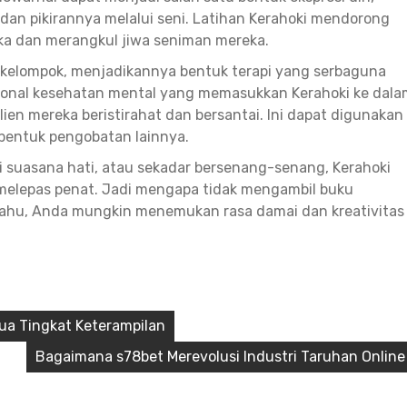
dan pikirannya melalui seni. Latihan Kerahoki mendorong
ka dan merangkul jiwa seniman mereka.
m kelompok, menjadikannya bentuk terapi yang serbaguna
sional kesehatan mental yang memasukkan Kerahoki ke dala
ien mereka beristirahat dan bersantai. Ini dapat digunakan
 bentuk pengobatan lainnya.
i suasana hati, atau sekadar bersenang-senang, Kerahoki
 melepas penat. Jadi mengapa tidak mengambil buku
ahu, Anda mungkin menemukan rasa damai dan kreativitas
ua Tingkat Keterampilan
Bagaimana s78bet Merevolusi Industri Taruhan Online