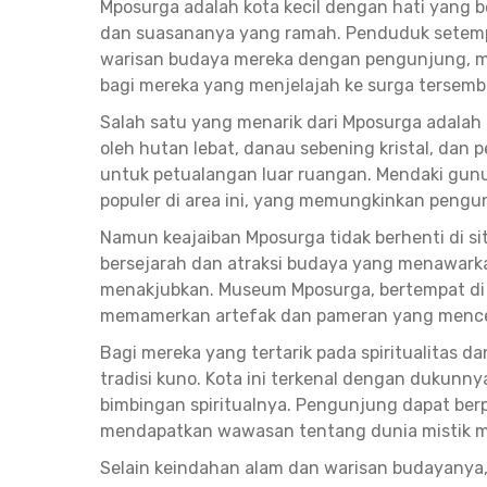
Mposurga adalah kota kecil dengan hati yang
dan suasananya yang ramah. Penduduk setemp
warisan budaya mereka dengan pengunjung, m
bagi mereka yang menjelajah ke surga tersembu
Salah satu yang menarik dari Mposurga adalah 
oleh hutan lebat, danau sebening kristal, da
untuk petualangan luar ruangan. Mendaki gun
populer di area ini, yang memungkinkan peng
Namun keajaiban Mposurga tidak berhenti di si
bersejarah dan atraksi budaya yang menawark
menakjubkan. Museum Mposurga, bertempat di 
memamerkan artefak dan pameran yang menceri
Bagi mereka yang tertarik pada spiritualitas d
tradisi kuno. Kota ini terkenal dengan dukun
bimbingan spiritualnya. Pengunjung dapat berpa
mendapatkan wawasan tentang dunia mistik 
Selain keindahan alam dan warisan budayanya