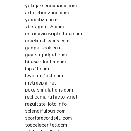
yukigassencanada.com
articlehorizone.com
yuqqbbzp.com
7betagents6.com
coronavirusuptodate.com
crackinstreams.com
gadgetspak.com
gearsngadget.com
hireseodoctor.com
lapsfit.com
levelup-fast.com
mytreepla.net
pokersimulations.com
replicamanufactory.net
rezultate-loto.info
splendifulous.com
sportsrecords4u.com
topceleberites.com