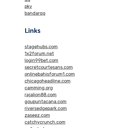
pkv
bandarqq
Links
stagehubs.com
1x2forum.net
login99bet.com
secretcourtesans.com
onlinebahisforum1.com
chicagoheadline.com
camming.org
rajalion88.com
goupuntacana.com
riversedgepark.com
zaseez.com
catchycrunch.com