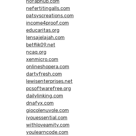
nofaphub.com
nefertitingalls.com
patsyscreations.com
income4proof.com
educaritas.org
lensajelajah.com
betflik09.net
ncaq.org
xenmicro.com
onlineshopera.com
dartyfresh.com
lewisenterprises.net
pcsoftwarefree.org
dailylinking.com
dnafyx.com
giocolenuvole.com
iyouessential.com
withloveamity.com
youlearncode.com