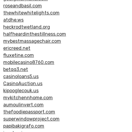
roseandbasil.com
thewhitewhitelights.com
atdhe.ws
heckrodtwetland.org
halfheardinthestillness.com
mybestmassagechair.com
ericreed.net
fluxetine.com
mobilecasino8760.com
betqq3.net
casinoloans5.us
CasinoAuction.us
kipooglecouk.us
mykitchennhome.com
aumoulinvert.com
thefoodiepassport.com
superwindowproject.com
papibakigrafo.com