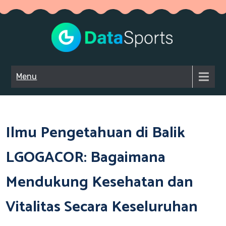
Skip
to
content
Slo
Mainkan
slot X500
Gaco
Menu
dari PG Soft
Har
hari ini
tanpa
Ini
deposit
Ilmu Pengetahuan di Balik
dar
untuk
peluang
PG
LGOGACOR: Bagaimana
maxwin
Soft
besar. Slot
Mendukung Kesehatan dan
gacor ini
Cob
memberikan
Vitalitas Secara Keseluruhan
Slo
hasil terbaik
tanpa biaya.
X50