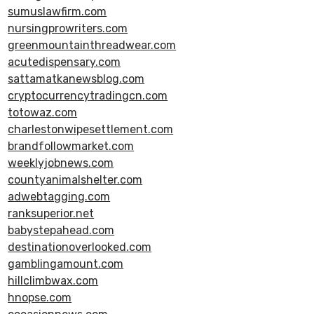
sumuslawfirm.com
nursingprowriters.com
greenmountainthreadwear.com
acutedispensary.com
sattamatkanewsblog.com
cryptocurrencytradingcn.com
totowaz.com
charlestonwipesettlement.com
brandfollowmarket.com
weeklyjobnews.com
countyanimalshelter.com
adwebtagging.com
ranksuperior.net
babystepahead.com
destinationoverlooked.com
gamblingamount.com
hillclimbwax.com
hnopse.com