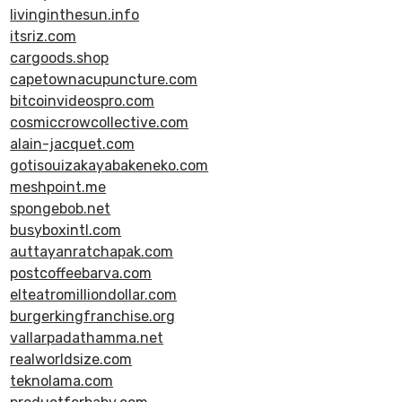
livinginthesun.info
itsriz.com
cargoods.shop
capetownacupuncture.com
bitcoinvideospro.com
cosmiccrowcollective.com
alain-jacquet.com
gotisouizakayabakeneko.com
meshpoint.me
spongebob.net
busyboxintl.com
auttayanratchapak.com
postcoffeebarva.com
elteatromilliondollar.com
burgerkingfranchise.org
vallarpadathamma.net
realworldsize.com
teknolama.com