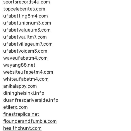
sportsrecords4u.com
topceleberites.com
ufabetting8m4.com
ufabetunionum3.com
ufabetvalueum3.com
ufabetvaultm7.com
ufabetvillageum7.com
ufabetvoicem3.com
waveufabetm4.com
wayang88.net
websiteufabetm4.com
whiteufabetm4.com
anikalappy.com
dininghelsinki.info
duanfrescariverside.info
etilerx.com
finestreplica.net
flounderandfumble.com
healthohunt.com