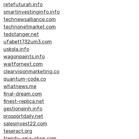
retefuturah.info
smartinvestinginfo.info
technewsalliance.com
technonetmarket.com
tedstanger.net
ufabett732um3.com
uskola.info
wagonpaints.info
waitfornext.com
clearvisionmarketing.co
quantum-code.co
whatnews.me
final-dream.com
finest-replica.net
gestioneinh.info
prosportdaily.net
salesinvest22.com
teseract.org
trendy-ama-shop.com