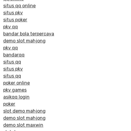
situs qq online
situs pkv
situs poker
pkv qq
bandar bola terpercaya
demo slot mahjong
pkv qq
bandarqq
situs qq
situs pkv
situs qq
poker online
pkv games
asikqq login
poker
slot demo mahjong
demo slot mahjong
demo slot maxwin