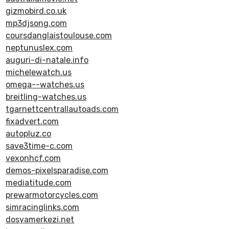
gizmobird.co.uk
mp3djsong.com
coursdanglaistoulouse.com
neptunuslex.com
auguri-di-natale.info
michelewatch.us
omega--watches.us
breitling-watches.us
tgarnettcentrallautoads.com
fixadvert.com
autopluz.co
save3time-c.com
vexonhcf.com
demos-pixelsparadise.com
mediatitude.com
prewarmotorcycles.com
simracinglinks.com
dosyamerkezi.net