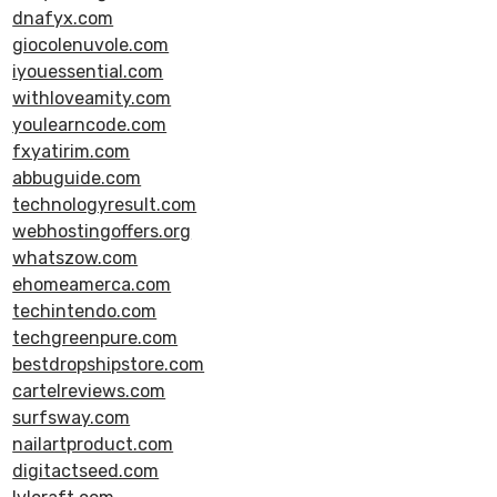
dnafyx.com
giocolenuvole.com
iyouessential.com
withloveamity.com
youlearncode.com
fxyatirim.com
abbuguide.com
technologyresult.com
webhostingoffers.org
whatszow.com
ehomeamerca.com
techintendo.com
techgreenpure.com
bestdropshipstore.com
cartelreviews.com
surfsway.com
nailartproduct.com
digitactseed.com