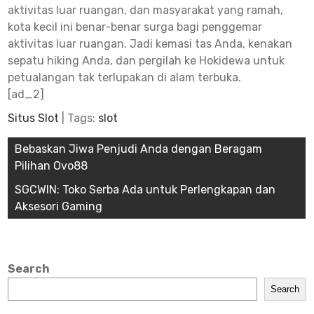
aktivitas luar ruangan, dan masyarakat yang ramah,
kota kecil ini benar-benar surga bagi penggemar
aktivitas luar ruangan. Jadi kemasi tas Anda, kenakan
sepatu hiking Anda, dan pergilah ke Hokidewa untuk
petualangan tak terlupakan di alam terbuka.
[ad_2]
Situs Slot
| Tags:
slot
Post
Bebaskan Jiwa Penjudi Anda dengan Beragam
Pilihan Ovo88
navigation
SGCWIN: Toko Serba Ada untuk Perlengkapan dan
Aksesori Gaming
Search
Search