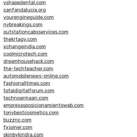
vshapedental.com
canfandalucia.org
yourengineguide.com
nybreakings.com
outstationcabsservices.com
thekrtagy.com
xchangeindia.com
coolmicrotech.com
dreamhousehack.com
the-techteacher.com
automobilenews-online.com
fashionalltimes.com
totaldigitalforum.com
technoarmaan.com
empresasposicionamientoweb.com
tonybestcosmetics.com
buzznc.com
fxjoiner.com
skinbykindra.com