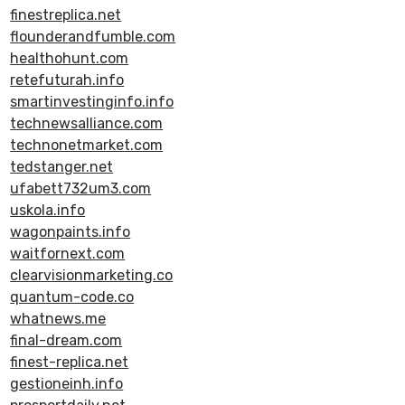
finestreplica.net
flounderandfumble.com
healthohunt.com
retefuturah.info
smartinvestinginfo.info
technewsalliance.com
technonetmarket.com
tedstanger.net
ufabett732um3.com
uskola.info
wagonpaints.info
waitfornext.com
clearvisionmarketing.co
quantum-code.co
whatnews.me
final-dream.com
finest-replica.net
gestioneinh.info