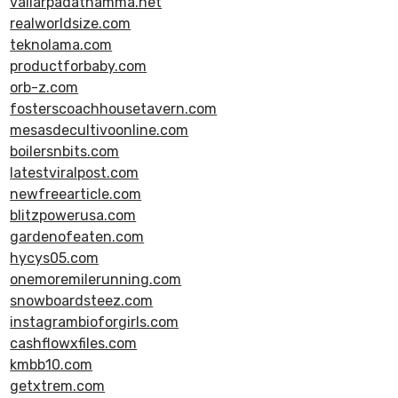
vallarpadathamma.net
realworldsize.com
teknolama.com
productforbaby.com
orb-z.com
fosterscoachhousetavern.com
mesasdecultivoonline.com
boilersnbits.com
latestviralpost.com
newfreearticle.com
blitzpowerusa.com
gardenofeaten.com
hycys05.com
onemoremilerunning.com
snowboardsteez.com
instagrambioforgirls.com
cashflowxfiles.com
kmbb10.com
getxtrem.com