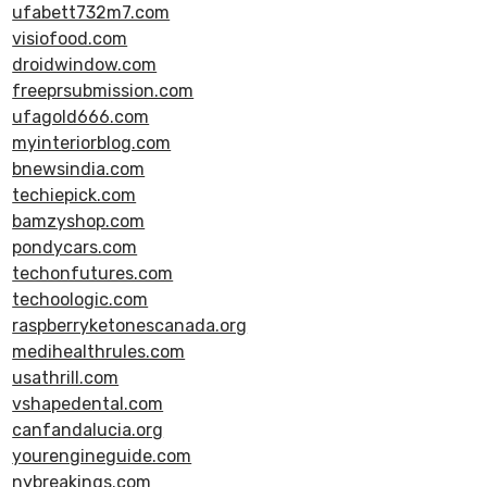
ufabett732m7.com
visiofood.com
droidwindow.com
freeprsubmission.com
ufagold666.com
myinteriorblog.com
bnewsindia.com
techiepick.com
bamzyshop.com
pondycars.com
techonfutures.com
techoologic.com
raspberryketonescanada.org
medihealthrules.com
usathrill.com
vshapedental.com
canfandalucia.org
yourengineguide.com
nybreakings.com