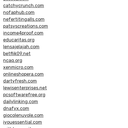
catchycrunch.com
nofaphub.com
nefertitingalls.com
patsyscreations.com
income4proof.com
educaritas.org
lensajelajah.com
betflik09.net
ncaq.org
xenmicro.com
onlineshopera.com
dartyfresh.com
lewisenterprises.net
pcsoftwarefree.org
dailylinking.com
dnafyx.com
giocolenuvole.com
iyouessential.com