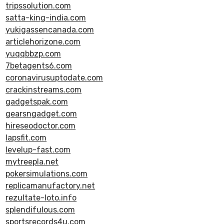
tripssolution.com
satta-king-india.com
yukigassencanada.com
articlehorizone.com
yuqqbbzp.com
7betagents6.com
coronavirusuptodate.com
crackinstreams.com
gadgetspak.com
gearsngadget.com
hireseodoctor.com
lapsfit.com
levelup-fast.com
mytreepla.net
pokersimulations.com
replicamanufactory.net
rezultate-loto.info
splendifulous.com
sportsrecords4u.com