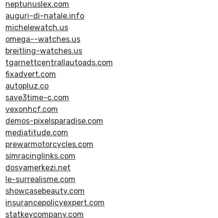
neptunuslex.com
auguri-di-natale.info
michelewatch.us
omega--watches.us
breitling-watches.us
tgarnettcentrallautoads.com
fixadvert.com
autopluz.co
save3time-c.com
vexonhcf.com
demos-pixelsparadise.com
mediatitude.com
prewarmotorcycles.com
simracinglinks.com
dosyamerkezi.net
le-surrealisme.com
showcasebeauty.com
insurancepolicyexpert.com
statkeycompany.com