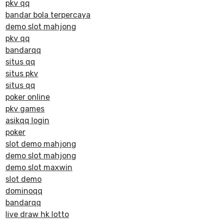
pkv qq
bandar bola terpercaya
demo slot mahjong
pkv qq
bandarqq
situs qq
situs pkv
situs qq
poker online
pkv games
asikqq login
poker
slot demo mahjong
demo slot mahjong
demo slot maxwin
slot demo
dominoqq
bandarqq
live draw hk lotto