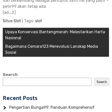
dan berkembang sebagai pencipta, satu hal yang pasti –
petir99 akan tetap ada.
[ad_2]
Situs Slot
| Tags:
slot
Post
Upaya Konservasi Bantengmerah: Melestarikan Harta
Nasional
navigation
Bagaimana Cemara123 Merevolusi Lanskap Media
Sosial
Search
Search
Recent Posts
Pengertian Bunga99: Panduan Komprehensif