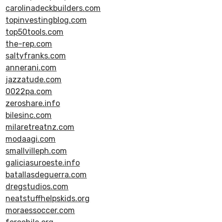
carolinadeckbuilders.com
topinvestingblog.com
top50tools.com
the-rep.com
saltyfranks.com
annerani.com
jazzatude.com
0022pa.com
zeroshare.info
bilesinc.com
milaretreatnz.com
modaagi.com
smallvilleph.com
galiciasuroeste.info
batallasdeguerra.com
dregstudios.com
neatstuffhelpskids.org
moraessoccer.com