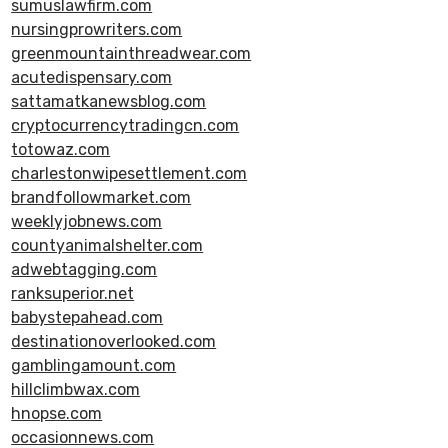
sumuslawfirm.com
nursingprowriters.com
greenmountainthreadwear.com
acutedispensary.com
sattamatkanewsblog.com
cryptocurrencytradingcn.com
totowaz.com
charlestonwipesettlement.com
brandfollowmarket.com
weeklyjobnews.com
countyanimalshelter.com
adwebtagging.com
ranksuperior.net
babystepahead.com
destinationoverlooked.com
gamblingamount.com
hillclimbwax.com
hnopse.com
occasionnews.com