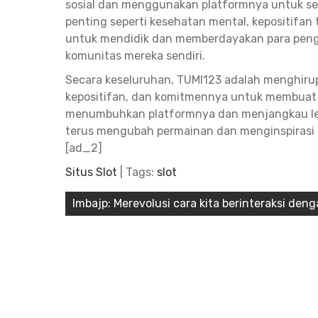
sosial dan menggunakan platformnya untuk sel
penting seperti kesehatan mental, kepositifan
untuk mendidik dan memberdayakan para pen
komunitas mereka sendiri.
Secara keseluruhan, TUMI123 adalah menghirup u
kepositifan, dan komitmennya untuk membuat
menumbuhkan platformnya dan menjangkau leb
terus mengubah permainan dan menginspirasi 
[ad_2]
Situs Slot
| Tags:
slot
Post
Imbajp: Merevolusi cara kita berinteraksi deng
navigation