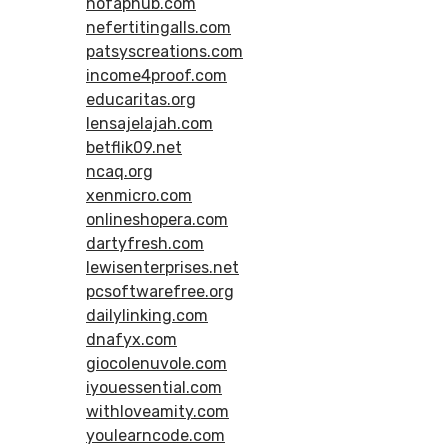
nofaphub.com
nefertitingalls.com
patsyscreations.com
income4proof.com
educaritas.org
lensajelajah.com
betflik09.net
ncaq.org
xenmicro.com
onlineshopera.com
dartyfresh.com
lewisenterprises.net
pcsoftwarefree.org
dailylinking.com
dnafyx.com
giocolenuvole.com
iyouessential.com
withloveamity.com
youlearncode.com