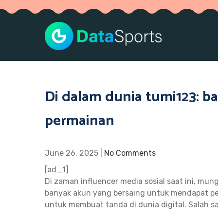
Skip
to
content
Slot 
Mainkan slot
terbaik tanp
untu
Di dalam dunia tumi123: b
permainan
June 26, 2025
|
No Comments
[ad_1]
Di zaman influencer media sosial saat ini, mu
banyak akun yang bersaing untuk mendapat pe
untuk membuat tanda di dunia digital. Salah 