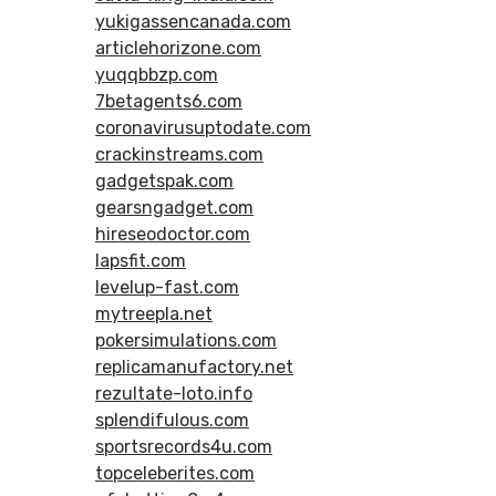
yukigassencanada.com
articlehorizone.com
yuqqbbzp.com
7betagents6.com
coronavirusuptodate.com
crackinstreams.com
gadgetspak.com
gearsngadget.com
hireseodoctor.com
lapsfit.com
levelup-fast.com
mytreepla.net
pokersimulations.com
replicamanufactory.net
rezultate-loto.info
splendifulous.com
sportsrecords4u.com
topceleberites.com