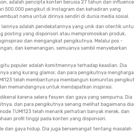
on, adalah pencipta konten berusia 27 tahun dan influence
dari 500.000 pengikut di Instagram dan kehadiran yang
mbuat nama untuk dirinya sendiri di dunia media sosial.
 lainnya adalah pendekatannya yang unik dan otentik untu
 posting yang disponsori atau mempromosikan produk,
nspirasi dan mengangkat pengikutnya. Melalui pos -
rjuangan, dan kemenangan, semuanya sambil menyebarkan
gitu populer adalah komitmennya terhadap keaslian. Dia
nnya yang kurang glamor, dan para pengikutnya mengharga
TUMI123 telah membantunya membangun komunitas pengiku
 dan memandangnya untuk mendapatkan inspirasi.
 dikenal karena selera fesyen dan gaya yang sempurna. Dia
ritnya, dan para pengikutnya senang melihat bagaimana dia
ode TUMI123 telah menarik perhatian banyak merek, dan
haan profil tinggi pada konten yang disponsori.
e dan gaya hidup. Dia juga bersemangat tentang masalah