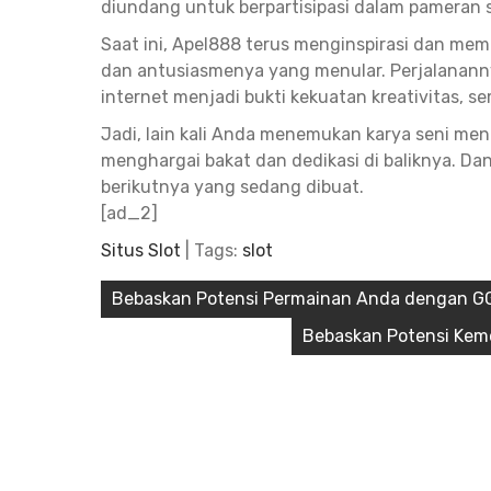
diundang untuk berpartisipasi dalam pameran s
Saat ini, Apel888 terus menginspirasi dan m
dan antusiasmenya yang menular. Perjalananny
internet menjadi bukti kekuatan kreativitas, sem
Jadi, lain kali Anda menemukan karya seni me
menghargai bakat dan dedikasi di baliknya. 
berikutnya yang sedang dibuat.
[ad_2]
Situs Slot
| Tags:
slot
Post
Bebaskan Potensi Permainan Anda dengan G
navigation
Bebaskan Potensi Ke