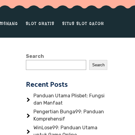
 MENANG
SLOT GRATIS
SITUS SLOT GACOR
oft, Coba Slot X500
win besar. Slot gacor ini memberikan hasil
Search
Search
Recent Posts
Panduan Utama Plisbet: Fungsi
dan Manfaat
Pengertian Bunga99: Panduan
Komprehensif
WinLose99: Panduan Utama
untuk Game Online