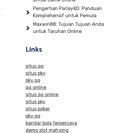
Pengertian Parlay4D: Panduan
r
Komprehensif untuk Pemula
Maxwin88: Tujuan Tujuan Anda
untuk Taruhan Online
Links
situs qq
situs pkv
pkv qq
qq online
situs qq online
situs pkv
situs poker
pkv qq
bandar bola terpercaya
demo slot mahjong