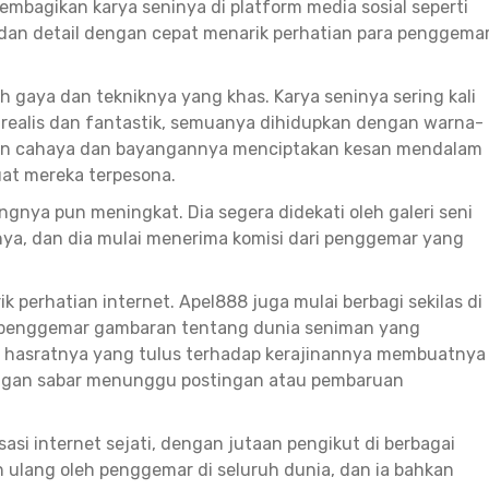
embagikan karya seninya di platform media sosial seperti
dan detail dengan cepat menarik perhatian para penggema
h gaya dan tekniknya yang khas. Karya seninya sering kali
urealis dan fantastik, semuanya dihidupkan dengan warna-
aan cahaya dan bayangannya menciptakan kesan mendalam
at mereka terpesona.
gnya pun meningkat. Dia segera didekati oleh galeri seni
ya, dan dia mulai menerima komisi dari penggemar yang
perhatian internet. Apel888 juga mulai berbagi sekilas di
ra penggemar gambaran tentang dunia seniman yang
n hasratnya yang tulus terhadap kerajinannya membuatnya
dengan sabar menunggu postingan atau pembaruan
si internet sejati, dengan jutaan pengikut di berbagai
n ulang oleh penggemar di seluruh dunia, dan ia bahkan