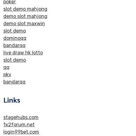
poker
slot demo mahjong
demo slot mahjong
demo slot maxwin
slot demo
dominoqq
bandarqq
live draw hk lotto
slot demo
qq
pkv
bandarqq
Links
stagehubs.com
1x2forum.net
login99bet.com