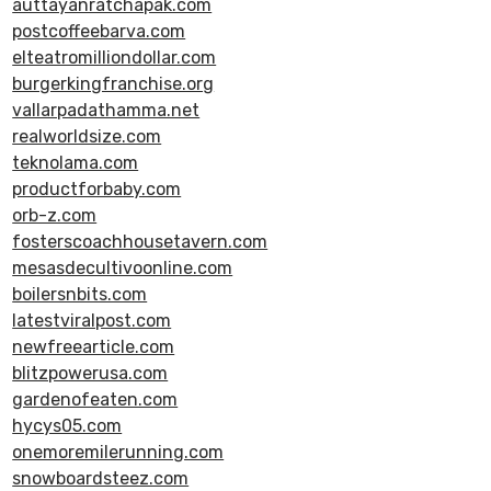
auttayanratchapak.com
postcoffeebarva.com
elteatromilliondollar.com
burgerkingfranchise.org
vallarpadathamma.net
realworldsize.com
teknolama.com
productforbaby.com
orb-z.com
fosterscoachhousetavern.com
mesasdecultivoonline.com
boilersnbits.com
latestviralpost.com
newfreearticle.com
blitzpowerusa.com
gardenofeaten.com
hycys05.com
onemoremilerunning.com
snowboardsteez.com