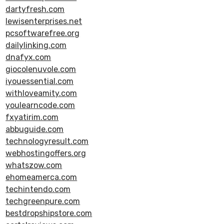
dartyfresh.com
lewisenterprises.net
pcsoftwarefree.org
dailylinking.com
dnafyx.com
giocolenuvole.com
iyouessential.com
withloveamity.com
youlearncode.com
fxyatirim.com
abbuguide.com
technologyresult.com
webhostingoffers.org
whatszow.com
ehomeamerca.com
techintendo.com
techgreenpure.com
bestdropshipstore.com