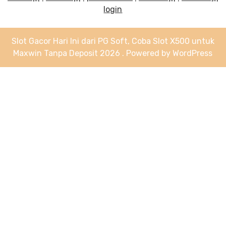
login
Slot Gacor Hari Ini dari PG Soft, Coba Slot X500 untuk
Maxwin Tanpa Deposit 2026 . Powered by WordPress