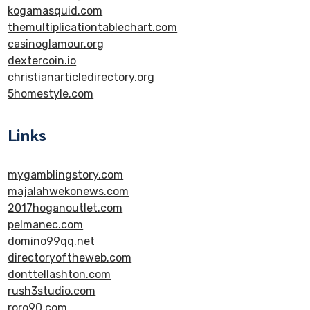
kogamasquid.com
themultiplicationtablechart.com
casinoglamour.org
dextercoin.io
christianarticledirectory.org
5homestyle.com
Links
mygamblingstory.com
majalahwekonews.com
2017hoganoutlet.com
pelmanec.com
domino99qq.net
directoryoftheweb.com
donttellashton.com
rush3studio.com
roro90.com