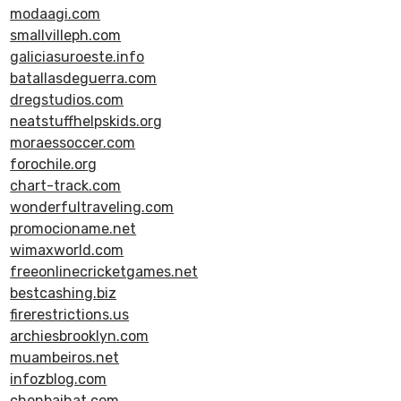
modaagi.com
smallvilleph.com
galiciasuroeste.info
batallasdeguerra.com
dregstudios.com
neatstuffhelpskids.org
moraessoccer.com
forochile.org
chart-track.com
wonderfultraveling.com
promocioname.net
wimaxworld.com
freeonlinecricketgames.net
bestcashing.biz
firerestrictions.us
archiesbrooklyn.com
muambeiros.net
infozblog.com
chonbaihat.com