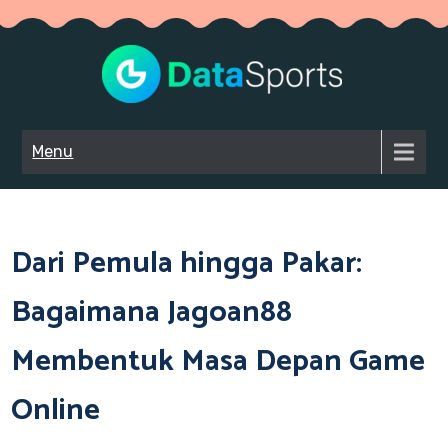
Skip
to
content
Slo
Mainkan
slot X500
Gaco
Menu
dari PG Soft
Har
hari ini
tanpa
Ini
deposit
Dari Pemula hingga Pakar:
dar
untuk
peluang
PG
Bagaimana Jagoan88
maxwin
Soft
besar. Slot
Membentuk Masa Depan Game
gacor ini
Cob
memberikan
Online
Slo
hasil terbaik
tanpa biaya.
X50