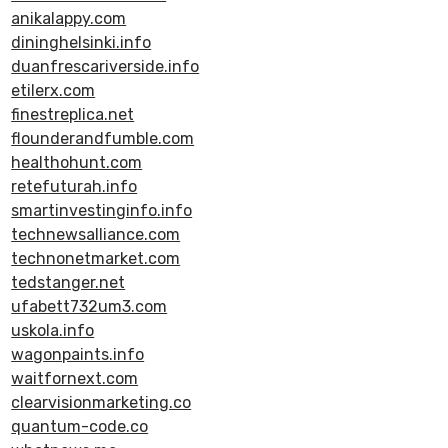
anikalappy.com
dininghelsinki.info
duanfrescariverside.info
etilerx.com
finestreplica.net
flounderandfumble.com
healthohunt.com
retefuturah.info
smartinvestinginfo.info
technewsalliance.com
technonetmarket.com
tedstanger.net
ufabett732um3.com
uskola.info
wagonpaints.info
waitfornext.com
clearvisionmarketing.co
quantum-code.co