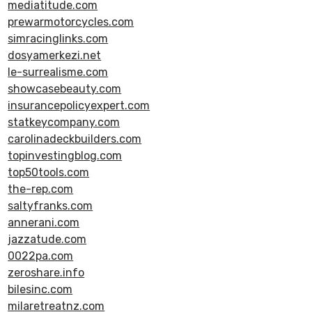
mediatitude.com
prewarmotorcycles.com
simracinglinks.com
dosyamerkezi.net
le-surrealisme.com
showcasebeauty.com
insurancepolicyexpert.com
statkeycompany.com
carolinadeckbuilders.com
topinvestingblog.com
top50tools.com
the-rep.com
saltyfranks.com
annerani.com
jazzatude.com
0022pa.com
zeroshare.info
bilesinc.com
milaretreatnz.com