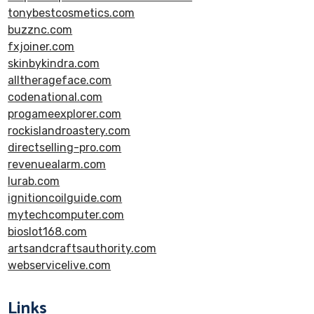
tonybestcosmetics.com
buzznc.com
fxjoiner.com
skinbykindra.com
alltherageface.com
codenational.com
progameexplorer.com
rockislandroastery.com
directselling-pro.com
revenuealarm.com
lurab.com
ignitioncoilguide.com
mytechcomputer.com
bioslot168.com
artsandcraftsauthority.com
webservicelive.com
Links