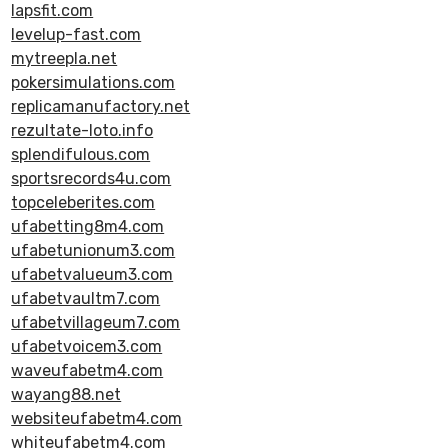
lapsfit.com
levelup-fast.com
mytreepla.net
pokersimulations.com
replicamanufactory.net
rezultate-loto.info
splendifulous.com
sportsrecords4u.com
topceleberites.com
ufabetting8m4.com
ufabetunionum3.com
ufabetvalueum3.com
ufabetvaultm7.com
ufabetvillageum7.com
ufabetvoicem3.com
waveufabetm4.com
wayang88.net
websiteufabetm4.com
whiteufabetm4.com