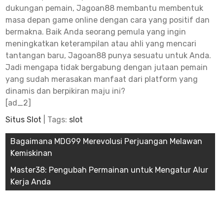
dukungan pemain, Jagoan88 membantu membentuk
masa depan game online dengan cara yang positif dan
bermakna. Baik Anda seorang pemula yang ingin
meningkatkan keterampilan atau ahli yang mencari
tantangan baru, Jagoan88 punya sesuatu untuk Anda.
Jadi mengapa tidak bergabung dengan jutaan pemain
yang sudah merasakan manfaat dari platform yang
dinamis dan berpikiran maju ini?
[ad_2]
Situs Slot
| Tags:
slot
Post
Bagaimana MDG99 Merevolusi Perjuangan Melawan
Kemiskinan
navigation
Master38: Pengubah Permainan untuk Mengatur Alur
Kerja Anda