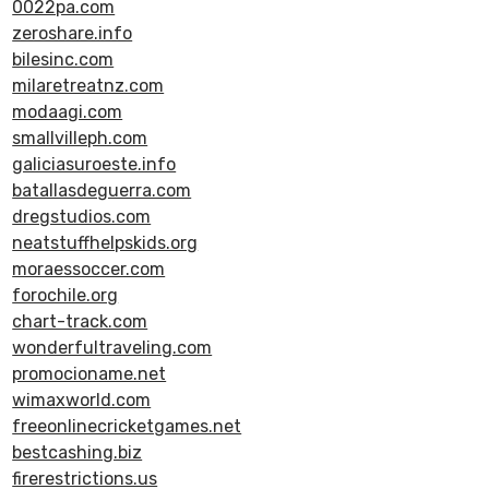
0022pa.com
zeroshare.info
bilesinc.com
milaretreatnz.com
modaagi.com
smallvilleph.com
galiciasuroeste.info
batallasdeguerra.com
dregstudios.com
neatstuffhelpskids.org
moraessoccer.com
forochile.org
chart-track.com
wonderfultraveling.com
promocioname.net
wimaxworld.com
freeonlinecricketgames.net
bestcashing.biz
firerestrictions.us