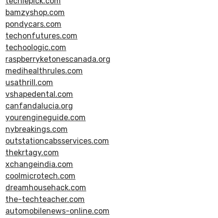
techiepick.com
bamzyshop.com
pondycars.com
techonfutures.com
techoologic.com
raspberryketonescanada.org
medihealthrules.com
usathrill.com
vshapedental.com
canfandalucia.org
yourengineguide.com
nybreakings.com
outstationcabsservices.com
thekrtagy.com
xchangeindia.com
coolmicrotech.com
dreamhousehack.com
the-techteacher.com
automobilenews-online.com