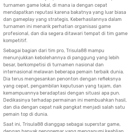
turnamen game lokal, di mana ia dengan cepat
mendapatkan reputasi karena bakatnya yang luar biasa
dan gameplay yang strategis. Keberhasilannya dalam
turnamen ini menarik perhatian organisasi game
profesional, dan dia segera ditawari tempat di tim game
kompetitif.
Sebagai bagian dari tim pro, Trisula88 mampu
menunjukkan kebolehannya di panggung yang lebih
besar, berkompetisi di turnamen nasional dan
internasional melawan beberapa pemain terbaik dunia.
Dia terus mengesankan penonton dengan refleksnya
yang cepat, pengambilan keputusan yang tajam, dan
kemampuannya beradaptasi dengan situasi apa pun.
Dedikasinya terhadap permainan ini membuahkan hasil,
dan dia dengan cepat naik pangkat menjadi salah satu
pemain top di dunia.
Saat ini, Trisula88 dianggap sebagai superstar game,
dengan banyak penggemar yang mengagumi keahlian