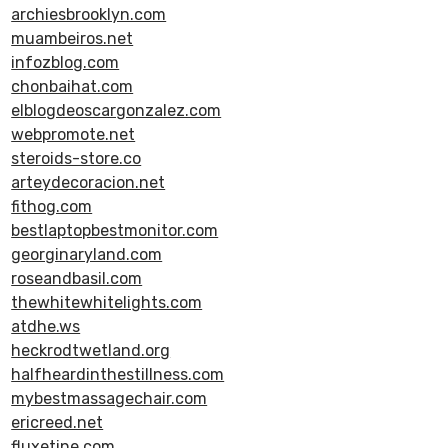
archiesbrooklyn.com
muambeiros.net
infozblog.com
chonbaihat.com
elblogdeoscargonzalez.com
webpromote.net
steroids-store.co
arteydecoracion.net
fithog.com
bestlaptopbestmonitor.com
georginaryland.com
roseandbasil.com
thewhitewhitelights.com
atdhe.ws
heckrodtwetland.org
halfheardinthestillness.com
mybestmassagechair.com
ericreed.net
fluxetine.com