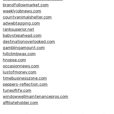
brandfollowmarket.com
weeklyjobnews.com
countyanimalshelter.com
adwebtagging.com
ranksuperior.net
babystepahead.com
destinationoverlooked.com
gamblingamount.com
hillclimbwax.com
hnopse.com
occasionnews.com
lustofmoney.com
timebusinesszone.com
peppers-reflection.com
tuneoflife.com
windowwellmaintenancepros.com
affiliateholder.com