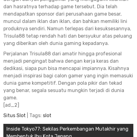
dan hasratnya terhadap game tersebut. Dia telah
mendapatkan sponsor dari perusahaan game besar,
muncul dalam iklan dan iklan, dan bahkan memiliki lini
produknya sendiri. Namun terlepas dari kesuksesannya,
Trisula88 tetap rendah hati dan bersyukur atas peluang
yang diberikan oleh dunia gaming kepadanya.
Perjalanan Trisula88 dari amatir hingga profesional
menjadi pengingat bahwa dengan kerja keras dan
dedikasi, siapa pun bisa mencapai impiannya. Kisahnya
menjadi inspirasi bagi calon gamer yang ingin memasuki
dunia game kompetitif. Dengan pola pikir dan tekad
yang benar, segala sesuatu mungkin terjadi di dunia
game.
[ad_2]
Situs Slot
| Tags:
slot
Post
Inside Tokyo77: Sekilas Perkembangan Mutakhir yang
Membentuk Ibu Kota Jepang