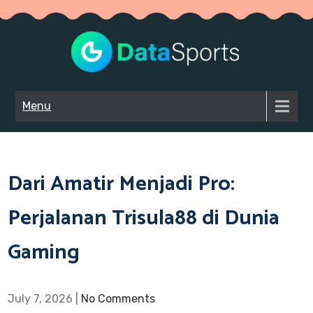
Skip
to
content
Slo
Mainkan
slot X500
Gaco
Menu
dari PG Soft
Har
hari ini
tanpa
Ini
deposit
Dari Amatir Menjadi Pro:
dar
untuk
peluang
PG
Perjalanan Trisula88 di Dunia
maxwin
Soft
besar. Slot
Gaming
gacor ini
Cob
memberikan
Slo
hasil terbaik
tanpa biaya.
July 7, 2026
|
No Comments
X50