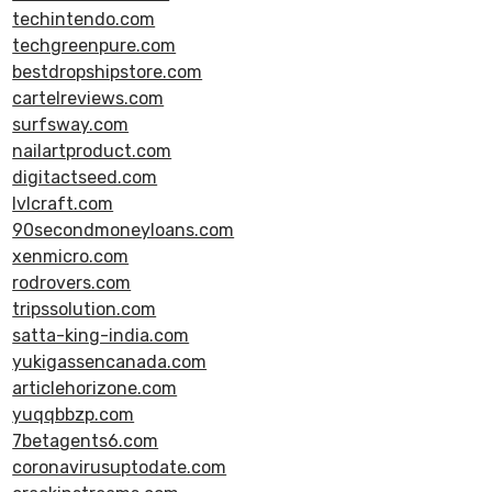
techintendo.com
techgreenpure.com
bestdropshipstore.com
cartelreviews.com
surfsway.com
nailartproduct.com
digitactseed.com
lvlcraft.com
90secondmoneyloans.com
xenmicro.com
rodrovers.com
tripssolution.com
satta-king-india.com
yukigassencanada.com
articlehorizone.com
yuqqbbzp.com
7betagents6.com
coronavirusuptodate.com