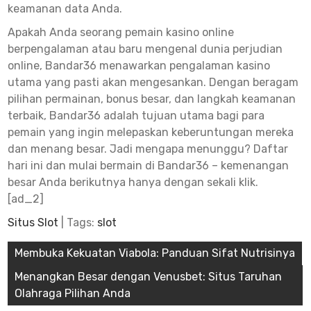
keamanan data Anda.
Apakah Anda seorang pemain kasino online
berpengalaman atau baru mengenal dunia perjudian
online, Bandar36 menawarkan pengalaman kasino
utama yang pasti akan mengesankan. Dengan beragam
pilihan permainan, bonus besar, dan langkah keamanan
terbaik, Bandar36 adalah tujuan utama bagi para
pemain yang ingin melepaskan keberuntungan mereka
dan menang besar. Jadi mengapa menunggu? Daftar
hari ini dan mulai bermain di Bandar36 – kemenangan
besar Anda berikutnya hanya dengan sekali klik.
[ad_2]
Situs Slot
| Tags:
slot
Post
Membuka Kekuatan Viabola: Panduan Sifat Nutrisinya
navigation
Menangkan Besar dengan Venusbet: Situs Taruhan
Olahraga Pilihan Anda