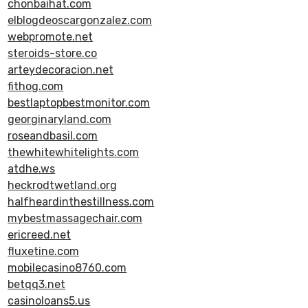
chonbaihat.com
elblogdeoscargonzalez.com
webpromote.net
steroids-store.co
arteydecoracion.net
fithog.com
bestlaptopbestmonitor.com
georginaryland.com
roseandbasil.com
thewhitewhitelights.com
atdhe.ws
heckrodtwetland.org
halfheardinthestillness.com
mybestmassagechair.com
ericreed.net
fluxetine.com
mobilecasino8760.com
betqq3.net
casinoloans5.us