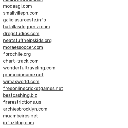
modaagi.com
smallvilleph.com
galiciasuroeste.info
batallasdeguerra.com
dregstudios.com
neatstuffhelpskids.org
moraessoccer.com
forochile.org
chart-track.com
wonderfultraveling.com
promocioname.net
wimaxworld.com
freeonlinecricketgames.net
bestcashing.biz
firerestrictions.us
archiesbrooklyn.com
muambeiros.net
infozblog.com