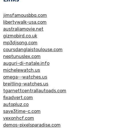
jimsfamousbbq.com
libertywalk-usa.com
australiamovie.net
gizmobird.co.uk
mp3djsong.com
coursdanglaistoulouse.com
neptunuslex.com
auguri-di-natale.info
michelewatch.us
omega--watches.us
breitling-watches.us
tgarnettcentrallautoads.com
fixadvert.com
autopluz.co
save3time-c.com
vexonhcf.com
demos-pixelsparadise.com