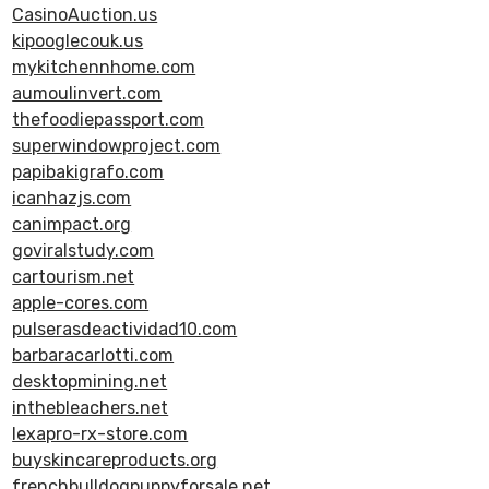
CasinoAuction.us
kipooglecouk.us
mykitchennhome.com
aumoulinvert.com
thefoodiepassport.com
superwindowproject.com
papibakigrafo.com
icanhazjs.com
canimpact.org
goviralstudy.com
cartourism.net
apple-cores.com
pulserasdeactividad10.com
barbaracarlotti.com
desktopmining.net
inthebleachers.net
lexapro-rx-store.com
buyskincareproducts.org
frenchbulldogpuppyforsale.net