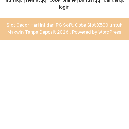
murniqq
|
hematqq
|
poker online
|
bandarqq
|
bandarqq
login
Slot Gacor Hari Ini dari PG Soft, Coba Slot X500 untuk
Maxwin Tanpa Deposit 2026 . Powered by WordPress