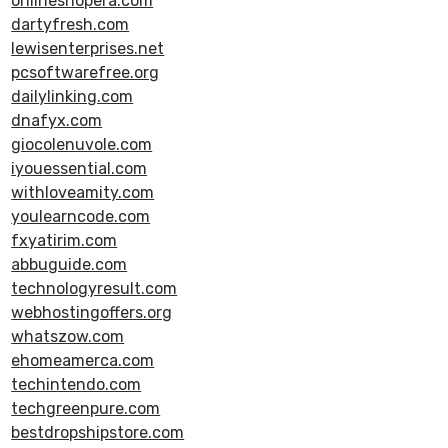
onlineshopera.com
dartyfresh.com
lewisenterprises.net
pcsoftwarefree.org
dailylinking.com
dnafyx.com
giocolenuvole.com
iyouessential.com
withloveamity.com
youlearncode.com
fxyatirim.com
abbuguide.com
technologyresult.com
webhostingoffers.org
whatszow.com
ehomeamerca.com
techintendo.com
techgreenpure.com
bestdropshipstore.com