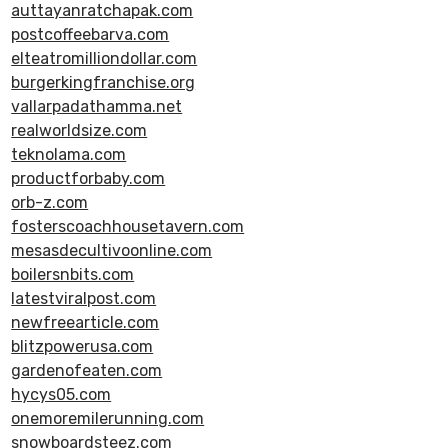
auttayanratchapak.com
postcoffeebarva.com
elteatromilliondollar.com
burgerkingfranchise.org
vallarpadathamma.net
realworldsize.com
teknolama.com
productforbaby.com
orb-z.com
fosterscoachhousetavern.com
mesasdecultivoonline.com
boilersnbits.com
latestviralpost.com
newfreearticle.com
blitzpowerusa.com
gardenofeaten.com
hycys05.com
onemoremilerunning.com
snowboardsteez.com