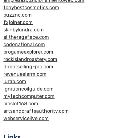
empresasposicionamientoweb.com
tonybestcosmetics.com
buzznc.com
fxjoiner.com
skinbykindra.com
alltherageface.com
codenational.com
progameexplorer.com
rockislandroastery.com
directselling-pro.com
revenuealarm.com
lurab.com
ignitioncoilguide.com
mytechcomputer.com
bioslot168.com
artsandcraftsauthority.com
webservicelive.com
Links