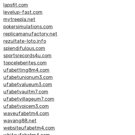
lapsfit.com
levelup-fast.com
mytreepla.net
pokersimulations.com
replicamanufactory.net
rezultate-loto.info
splendifulous.com
sportsrecords4u.com
topceleberites.com
ufabetting8m4.com
ufabetunionum3.com
ufabetvalueum3.com
ufabetvaultm7.com
ufabetvillageum7.com
ufabetvoicem3.com
waveufabetm4.com
wayang88.net
websiteufabetm4.com