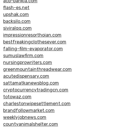
acb-bankia.com
flash-es.net
upshak.com
backsilo.com
siviralqq.com
impressionresorthoian.com
bestfreakingclothesever.com
falling-film-evaporator.com
sumuslawfirm.com
nursingprowriters.com
greenmountainthreadwear.com
acutedispensary.com
sattamatkanewsblog.com
cryptocurrencytradingcn.com
totowaz.com
charlestonwipesettlement.com
brandfollowmarket.com
weeklyjobnews.com
countyanimalshelter.com