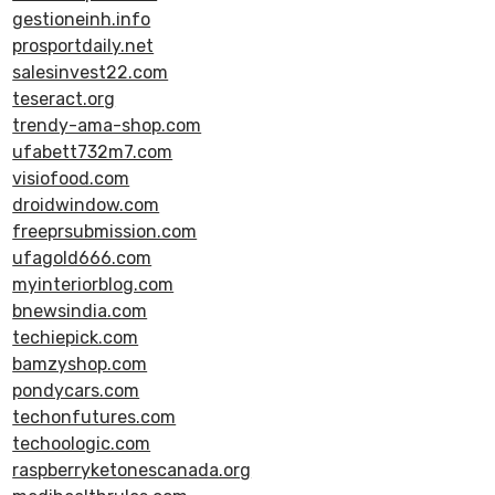
gestioneinh.info
prosportdaily.net
salesinvest22.com
teseract.org
trendy-ama-shop.com
ufabett732m7.com
visiofood.com
droidwindow.com
freeprsubmission.com
ufagold666.com
myinteriorblog.com
bnewsindia.com
techiepick.com
bamzyshop.com
pondycars.com
techonfutures.com
techoologic.com
raspberryketonescanada.org