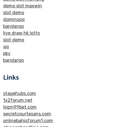
demo slot maxwin
slot demo
dominoqq
bandarqq
live draw hk lotto
slot demo
qq
pkv
bandarqq
Links
stagehubs.com
1x2forum.net
login99bet.com
secretcourtesans.com
onlinebahisforum1.com