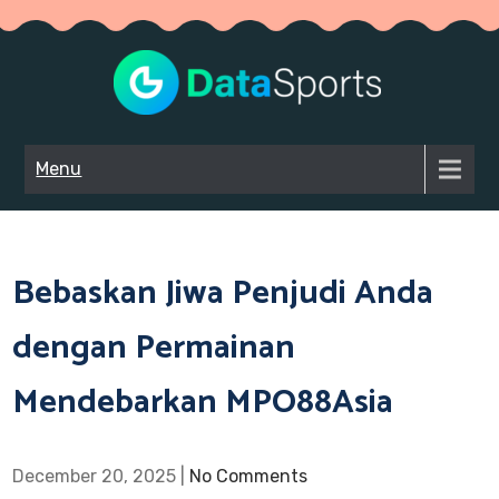
Skip
to
content
Slo
Mainkan
slot X500
Gaco
Menu
dari PG Soft
Har
hari ini
tanpa
Ini
deposit
Bebaskan Jiwa Penjudi Anda
dar
untuk
peluang
PG
dengan Permainan
maxwin
Soft
besar. Slot
Mendebarkan MPO88Asia
gacor ini
Cob
memberikan
Slo
hasil terbaik
tanpa biaya.
December 20, 2025
|
No Comments
X50