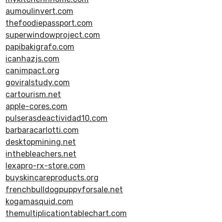
aumoulinvert.com
thefoodiepassport.com
superwindowproject.com
papibakigrafo.com
icanhazjs.com
canimpact.org
goviralstudy.com
cartourism.net
apple-cores.com
pulserasdeactividad10.com
barbaracarlotti.com
desktopmining.net
inthebleachers.net
lexapro-rx-store.com
buyskincareproducts.org
frenchbulldogpuppyforsale.net
kogamasquid.com
themultiplicationtablechart.com