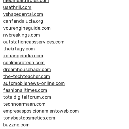
medihealthrules.com
usathrill.com
vshapedental.com
canfandalucia.org
yourengineguide.com
nybreakings.com
outstationcabsservices.com
thekrtagy.com
xchangeindia.com
coolmicrotech.com
dreamhousehack.com
the-techteacher.com
automobilenews-online.com
fashionalltimes.com
totaldigitalforum.com
technoarmaan.com
empresasposicionamientoweb.com
tonybestcosmetics.com
buzznc.com