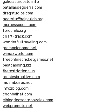
galiciasuroeste.info
batallasdeguerra.com
dregstudios.com
neatstuffhelpskids.org
moraessoccer.com
forochile.org
chart-track.com
wonderfultraveling.com
promocioname.net
wimaxworld.com
freeonlinecricketgames.net
bestcashing.biz
firerestrictions.us
archiesbrooklyn.com
muambeiros.net
infozblog.com
chonbaihat.com
elblogdeoscargonzalez.com
webpromote.net