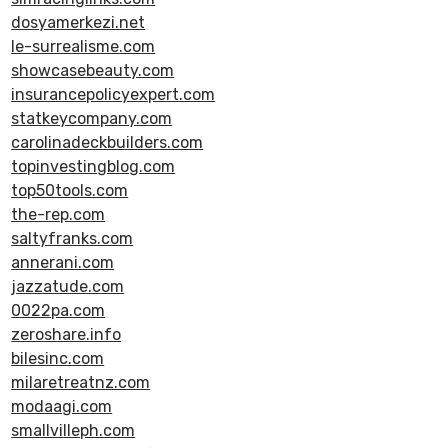
dosyamerkezi.net
le-surrealisme.com
showcasebeauty.com
insurancepolicyexpert.com
statkeycompany.com
carolinadeckbuilders.com
topinvestingblog.com
top50tools.com
the-rep.com
saltyfranks.com
annerani.com
jazzatude.com
0022pa.com
zeroshare.info
bilesinc.com
milaretreatnz.com
modaagi.com
smallvilleph.com