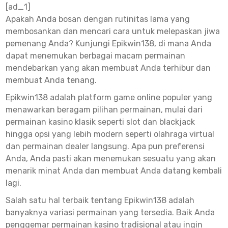
[ad_1]
untu
Apakah Anda bosan dengan rutinitas lama yang
Maxw
membosankan dan mencari cara untuk melepaskan jiwa
pemenang Anda? Kunjungi Epikwin138, di mana Anda
Tanp
dapat menemukan berbagai macam permainan
Depos
mendebarkan yang akan membuat Anda terhibur dan
membuat Anda tenang.
Epikwin138 adalah platform game online populer yang
menawarkan beragam pilihan permainan, mulai dari
permainan kasino klasik seperti slot dan blackjack
hingga opsi yang lebih modern seperti olahraga virtual
dan permainan dealer langsung. Apa pun preferensi
Anda, Anda pasti akan menemukan sesuatu yang akan
menarik minat Anda dan membuat Anda datang kembali
lagi.
Salah satu hal terbaik tentang Epikwin138 adalah
banyaknya variasi permainan yang tersedia. Baik Anda
penggemar permainan kasino tradisional atau ingin