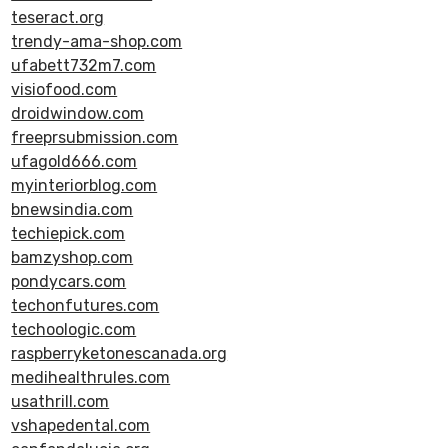
teseract.org
trendy-ama-shop.com
ufabett732m7.com
visiofood.com
droidwindow.com
freeprsubmission.com
ufagold666.com
myinteriorblog.com
bnewsindia.com
techiepick.com
bamzyshop.com
pondycars.com
techonfutures.com
techoologic.com
raspberryketonescanada.org
medihealthrules.com
usathrill.com
vshapedental.com