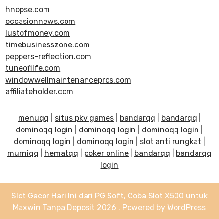
hnopse.com
occasionnews.com
lustofmoney.com
timebusinesszone.com
peppers-reflection.com
tuneoflife.com
windowwellmaintenancepros.com
affiliateholder.com
menuqq
|
situs pkv games
|
bandarqq
|
bandarqq
|
dominoqq login
|
dominoqq login
|
dominoqq login
|
dominoqq login
|
dominoqq login
|
slot anti rungkat
|
murniqq
|
hematqq
|
poker online
|
bandarqq
|
bandarqq
login
Slot Gacor Hari Ini dari PG Soft, Coba Slot X500 untuk
Maxwin Tanpa Deposit 2026 . Powered by WordPress