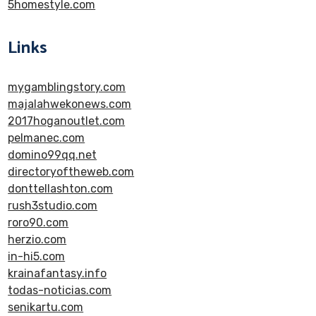
5homestyle.com
Links
mygamblingstory.com
majalahwekonews.com
2017hoganoutlet.com
pelmanec.com
domino99qq.net
directoryoftheweb.com
donttellashton.com
rush3studio.com
roro90.com
herzio.com
in-hi5.com
krainafantasy.info
todas-noticias.com
senikartu.com