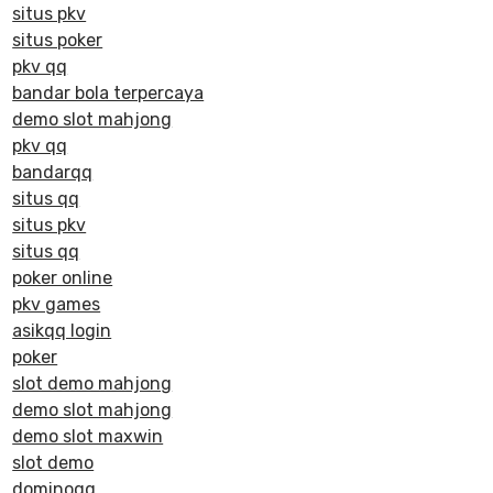
situs pkv
situs poker
pkv qq
bandar bola terpercaya
demo slot mahjong
pkv qq
bandarqq
situs qq
situs pkv
situs qq
poker online
pkv games
asikqq login
poker
slot demo mahjong
demo slot mahjong
demo slot maxwin
slot demo
dominoqq