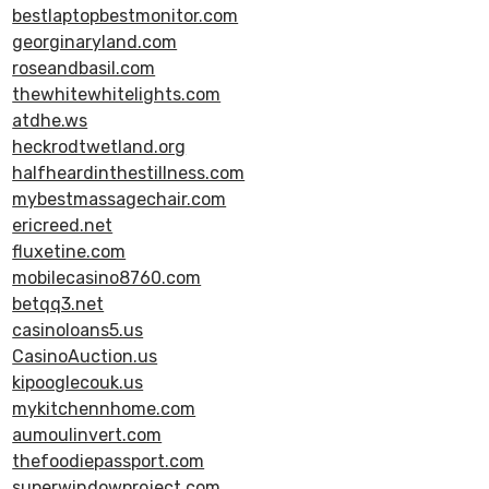
bestlaptopbestmonitor.com
georginaryland.com
roseandbasil.com
thewhitewhitelights.com
atdhe.ws
heckrodtwetland.org
halfheardinthestillness.com
mybestmassagechair.com
ericreed.net
fluxetine.com
mobilecasino8760.com
betqq3.net
casinoloans5.us
CasinoAuction.us
kipooglecouk.us
mykitchennhome.com
aumoulinvert.com
thefoodiepassport.com
superwindowproject.com