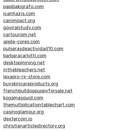
papibakigrafo.com
icanhazjs.com
canimpact.org
goviralstudy.com
cartourism.net
apple-cores.com
pulserasdeactividad10.com
barbaracarlotti.com
desktopmining.net
inthebleachers.net
lexapro-rx-store.com
buyskincareproducts.org
frenchbulldogpuppyforsale.net
kogamasquid.com
themultiplicationtablechart.com
casinoglamour.org
dextercoin.io
christianarticledirectory.org