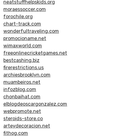
neatstuffhelpskids.org
moraessoccer.com
forochile.org
chart-track.com
wonderfultraveling.com
promocioname.net
wimaxworld.com
freeonlinecricketgames.net
bestcashing.biz
firerestrictions.us
archiesbrooklyn.com
muambeiros.net
infozblog.com
chonbaihat.com
elblogdeoscargonzalez.com
webpromote.net
steroids-store.co
arteydecoracion.net
fithog.com