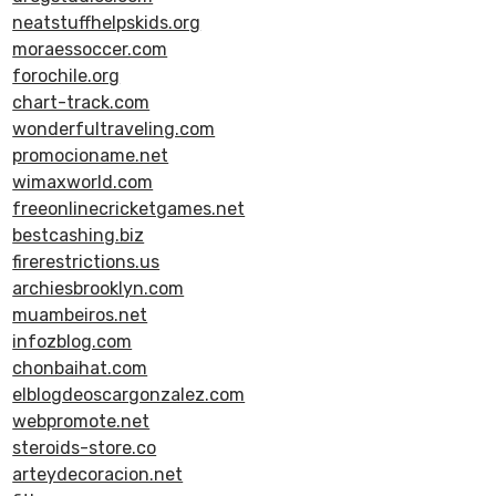
neatstuffhelpskids.org
moraessoccer.com
forochile.org
chart-track.com
wonderfultraveling.com
promocioname.net
wimaxworld.com
freeonlinecricketgames.net
bestcashing.biz
firerestrictions.us
archiesbrooklyn.com
muambeiros.net
infozblog.com
chonbaihat.com
elblogdeoscargonzalez.com
webpromote.net
steroids-store.co
arteydecoracion.net