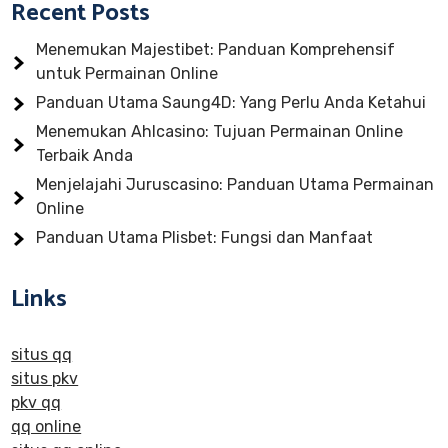
Recent Posts
Menemukan Majestibet: Panduan Komprehensif
untuk Permainan Online
Panduan Utama Saung4D: Yang Perlu Anda Ketahui
Menemukan Ahlcasino: Tujuan Permainan Online
Terbaik Anda
Menjelajahi Juruscasino: Panduan Utama Permainan
Online
Panduan Utama Plisbet: Fungsi dan Manfaat
Links
situs qq
situs pkv
pkv qq
qq online