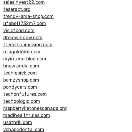
salesinvest22.com
teseract.org
trendy-ama-shop.com
ufabett732m7.com
visiofood.com
droidwindow.com
freeprsubmission.com
ufagold666.com
myinteriorblog.com
bnewsindia.com
techiepick.com
bamzyshop.com
pondycars.com
techonfutures.com
techoologic.com
raspberryketonescanada.org
medihealthrules.com
usathrill.com
vshapedental.com