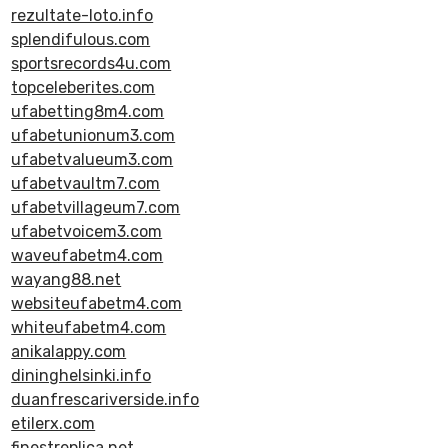
rezultate-loto.info
splendifulous.com
sportsrecords4u.com
topceleberites.com
ufabetting8m4.com
ufabetunionum3.com
ufabetvalueum3.com
ufabetvaultm7.com
ufabetvillageum7.com
ufabetvoicem3.com
waveufabetm4.com
wayang88.net
websiteufabetm4.com
whiteufabetm4.com
anikalappy.com
dininghelsinki.info
duanfrescariverside.info
etilerx.com
finestreplica.net