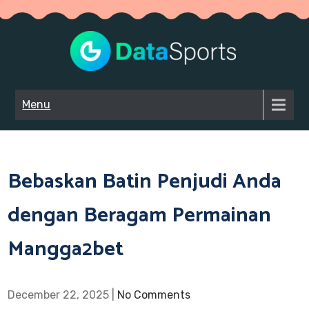
Skip
to
content
Slo
Mainkan
slot X500
Gaco
Menu
dari PG Soft
Har
hari ini
tanpa
Ini
deposit
Bebaskan Batin Penjudi Anda
dar
untuk
peluang
PG
dengan Beragam Permainan
maxwin
Soft
besar. Slot
Mangga2bet
gacor ini
Cob
memberikan
Slo
hasil terbaik
tanpa biaya.
December 22, 2025
|
No Comments
X50