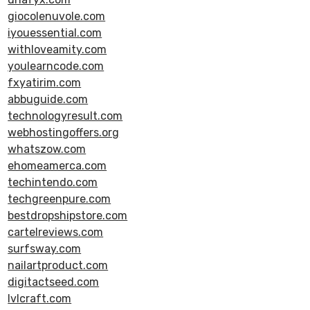
giocolenuvole.com
iyouessential.com
withloveamity.com
youlearncode.com
fxyatirim.com
abbuguide.com
technologyresult.com
webhostingoffers.org
whatszow.com
ehomeamerca.com
techintendo.com
techgreenpure.com
bestdropshipstore.com
cartelreviews.com
surfsway.com
nailartproduct.com
digitactseed.com
lvlcraft.com