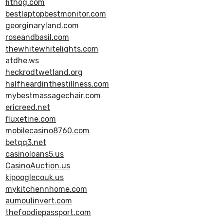
fithog.com
bestlaptopbestmonitor.com
georginaryland.com
roseandbasil.com
thewhitewhitelights.com
atdhe.ws
heckrodtwetland.org
halfheardinthestillness.com
mybestmassagechair.com
ericreed.net
fluxetine.com
mobilecasino8760.com
betqq3.net
casinoloans5.us
CasinoAuction.us
kipooglecouk.us
mykitchennhome.com
aumoulinvert.com
thefoodiepassport.com