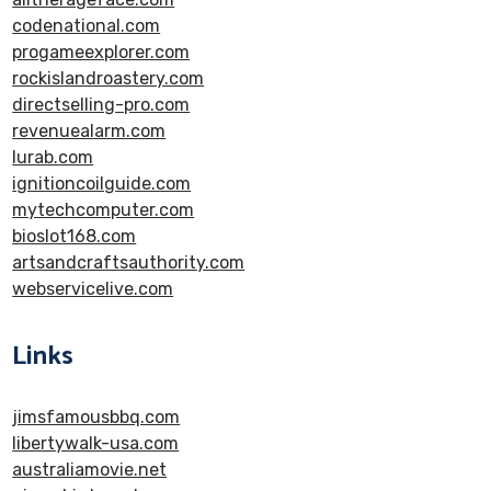
codenational.com
progameexplorer.com
rockislandroastery.com
directselling-pro.com
revenuealarm.com
lurab.com
ignitioncoilguide.com
mytechcomputer.com
bioslot168.com
artsandcraftsauthority.com
webservicelive.com
Links
jimsfamousbbq.com
libertywalk-usa.com
australiamovie.net