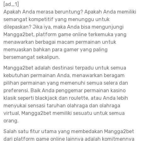
[ad_1]
untu
Apakah Anda merasa beruntung? Apakah Anda memiliki
Maxw
semangat kompetitif yang menunggu untuk
dilepaskan? Jika iya, maka Anda bisa mengunjungi
Tanp
Mangga2bet, platform game online terkemuka yang
Depos
menawarkan berbagai macam permainan untuk
memuaskan bahkan para gamer yang paling
bersemangat sekalipun.
Mangga2bet adalah destinasi terpadu untuk semua
kebutuhan permainan Anda, menawarkan beragam
pilihan permainan yang memenuhi semua selera dan
preferensi. Baik Anda penggemar permainan kasino
klasik seperti blackjack dan roulette, atau Anda lebih
menyukai sensasi taruhan olahraga dan olahraga
virtual, Mangga2bet memiliki sesuatu untuk semua
orang.
Salah satu fitur utama yang membedakan Mangga2bet
dari platform game online lainnya adalah komitmennya