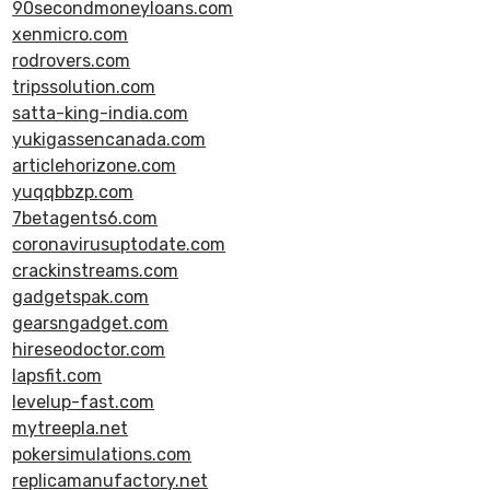
90secondmoneyloans.com
xenmicro.com
rodrovers.com
tripssolution.com
satta-king-india.com
yukigassencanada.com
articlehorizone.com
yuqqbbzp.com
7betagents6.com
coronavirusuptodate.com
crackinstreams.com
gadgetspak.com
gearsngadget.com
hireseodoctor.com
lapsfit.com
levelup-fast.com
mytreepla.net
pokersimulations.com
replicamanufactory.net