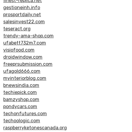
finest-replica.net
gestioneinh.info
prosportdaily.net
salesinvest22.com
teseract.org
trendy-ama-shop.com
ufabett732m7.com
visiofood.com
droidwindow.com
freeprsubmission.com
ufagold666.com
myinteriorblog.com
bnewsindia.com
techiepick.com
bamzyshop.com
pondycars.com
techonfutures.com
techoologic.com
raspberryketonescanada.org