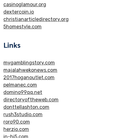
casinoglamour.org
dextercoin.io
christianarticledirectory.org
5homestyle.com
Links
mygamblingstory.com
majalahwekonews.com
2017hoganoutlet.com
pelmanec.com
domino99qq.net
directoryoftheweb.com
donttellashton.com
rush3studio.com
roro90.com
herzio.com
in-hi5.com