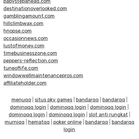
babystepahead.com
destinationoverlooked.com
gamblingamount.com
hillclimbwax.com
hnopse.com
occasionnews.com
lustofmoney.com
timebusinesszone.com
peppers-reflection.com
tuneoflife.com
windowwellmaintenancepros.com
affiliateholder.com
menuqq
|
situs pkv games
|
bandarqq
|
bandarqq
|
dominoqq login
|
dominoqq login
|
dominoqq login
|
dominoqq login
|
dominoqq login
|
slot anti rungkat
|
murniqq
|
hematqq
|
poker online
|
bandarqq
|
bandarqq
login