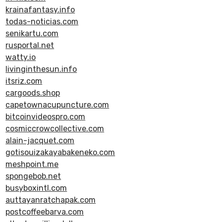
krainafantasy.info
todas-noticias.com
senikartu.com
rusportal.net
watty.io
livinginthesun.info
itsriz.com
cargoods.shop
capetownacupuncture.com
bitcoinvideospro.com
cosmiccrowcollective.com
alain-jacquet.com
gotisouizakayabakeneko.com
meshpoint.me
spongebob.net
busyboxintl.com
auttayanratchapak.com
postcoffeebarva.com