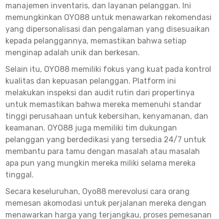
manajemen inventaris, dan layanan pelanggan. Ini
memungkinkan OYO88 untuk menawarkan rekomendasi
yang dipersonalisasi dan pengalaman yang disesuaikan
kepada pelanggannya, memastikan bahwa setiap
menginap adalah unik dan berkesan.
Selain itu, OYO88 memiliki fokus yang kuat pada kontrol
kualitas dan kepuasan pelanggan. Platform ini
melakukan inspeksi dan audit rutin dari propertinya
untuk memastikan bahwa mereka memenuhi standar
tinggi perusahaan untuk kebersihan, kenyamanan, dan
keamanan. OYO88 juga memiliki tim dukungan
pelanggan yang berdedikasi yang tersedia 24/7 untuk
membantu para tamu dengan masalah atau masalah
apa pun yang mungkin mereka miliki selama mereka
tinggal.
Secara keseluruhan, Oyo88 merevolusi cara orang
memesan akomodasi untuk perjalanan mereka dengan
menawarkan harga yang terjangkau, proses pemesanan