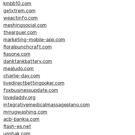
kmbb10.com
getxtrem.com
weactinfo.com
meshingsocial.com
thearguer.com
marketing-mobile-app.com
floralpunchcraft.com
fiasone.com
danktankbattery.com
mealudo.com
charlie-day.com
livedirectbettingpoker.com
foxbusinessupdate.com
lovedaddy.org
integrativemedicalmassageplano.com
mrrugwashing.com
acb-bankia.com
flash-es.net
upshak.com