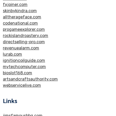
fxjoiner.com
skinbykindra.com
alltherageface.com
codenational.com
progameexplorer.com
rockislandroastery.com
directselling-pro.com
revenuealarm.com
lurab.com
ignitioncoilguide.com
mytechcomputer.com
bioslot168.com
artsandcraftsauthority.com
webservicelive.com
Links
jimsfamousbbq.com