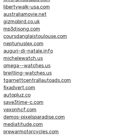
libertywalk-usa.com
australiamovie.net
gizmobird.co.uk
mp3djsong.com
coursdanglaistoulouse.com
neptunuslex.com
auguri-di-natale.info
michelewatch.us
omega--watches.us
breitling-watches.us
tgarnettcentrallautoads.com
fixadvert.com
autopluz.co
save3time-c.com
vexonhcf.com
demos-pixelsparadise.com
mediatitude.com
prewarmotorcycles.com