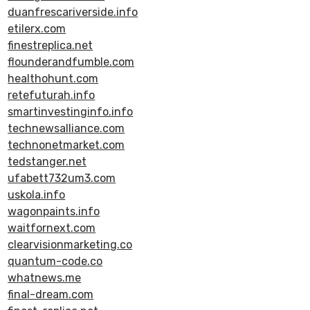
duanfrescariverside.info
etilerx.com
finestreplica.net
flounderandfumble.com
healthohunt.com
retefuturah.info
smartinvestinginfo.info
technewsalliance.com
technonetmarket.com
tedstanger.net
ufabett732um3.com
uskola.info
wagonpaints.info
waitfornext.com
clearvisionmarketing.co
quantum-code.co
whatnews.me
final-dream.com