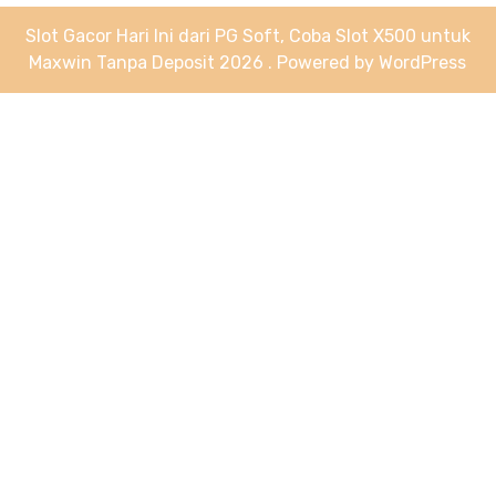
Slot Gacor Hari Ini dari PG Soft, Coba Slot X500 untuk
Maxwin Tanpa Deposit 2026 . Powered by WordPress