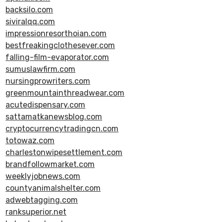
backsilo.com
siviralqq.com
impressionresorthoian.com
bestfreakingclothesever.com
falling-film-evaporator.com
sumuslawfirm.com
nursingprowriters.com
greenmountainthreadwear.com
acutedispensary.com
sattamatkanewsblog.com
cryptocurrencytradingcn.com
totowaz.com
charlestonwipesettlement.com
brandfollowmarket.com
weeklyjobnews.com
countyanimalshelter.com
adwebtagging.com
ranksuperior.net