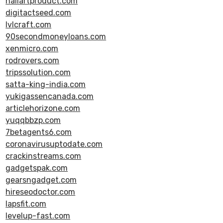
nailartproduct.com
digitactseed.com
lvlcraft.com
90secondmoneyloans.com
xenmicro.com
rodrovers.com
tripssolution.com
satta-king-india.com
yukigassencanada.com
articlehorizone.com
yuqqbbzp.com
7betagents6.com
coronavirusuptodate.com
crackinstreams.com
gadgetspak.com
gearsngadget.com
hireseodoctor.com
lapsfit.com
levelup-fast.com