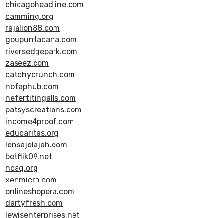
chicagoheadline.com
camming.org
rajalion88.com
goupuntacana.com
riversedgepark.com
zaseez.com
catchycrunch.com
nofaphub.com
nefertitingalls.com
patsyscreations.com
income4proof.com
educaritas.org
lensajelajah.com
betflik09.net
ncaq.org
xenmicro.com
onlineshopera.com
dartyfresh.com
lewisenterprises.net