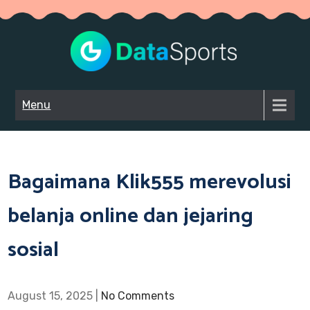
Skip
to
content
Slo
Mainkan
slot X500
Gaco
Menu
dari PG Soft
Har
hari ini
tanpa
Ini
deposit
Bagaimana Klik555 merevolusi
dar
untuk
peluang
PG
belanja online dan jejaring
maxwin
Soft
besar. Slot
sosial
gacor ini
Cob
memberikan
Slo
hasil terbaik
tanpa biaya.
August 15, 2025
|
No Comments
X50