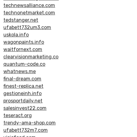
technewsalliance.com
technonetmarket.com
tedstanger.net
ufabett732um3.com
uskola.info
wagonpaints.info
waitfornext.com
clearvisionmarketing.co
quantum-code.co
whatnews.me
final-dream.com
finest-replica.net
gestioneinh.info
prosportdaily.net
salesinvest22.com
teseract.org
trendy-ama-shop.com
ufabett732m7.com