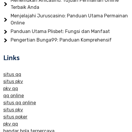
Menemukan Ahlcasino: Tujuan Permainan Online
Terbaik Anda
Menjelajahi Juruscasino: Panduan Utama Permainan
Online
Panduan Utama Plisbet: Fungsi dan Manfaat
Pengertian Bunga99: Panduan Komprehensif
Links
situs qq
situs pkv
pkv qq
qq online
situs qq online
situs pkv
situs poker
pkv qq
bandar bola terpercaya