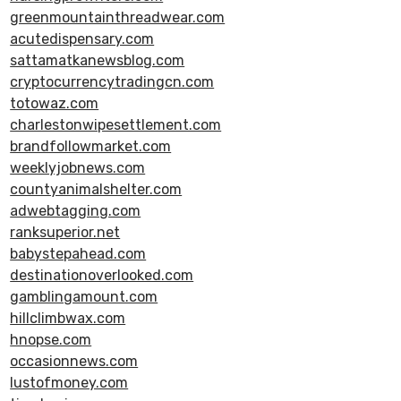
greenmountainthreadwear.com
acutedispensary.com
sattamatkanewsblog.com
cryptocurrencytradingcn.com
totowaz.com
charlestonwipesettlement.com
brandfollowmarket.com
weeklyjobnews.com
countyanimalshelter.com
adwebtagging.com
ranksuperior.net
babystepahead.com
destinationoverlooked.com
gamblingamount.com
hillclimbwax.com
hnopse.com
occasionnews.com
lustofmoney.com