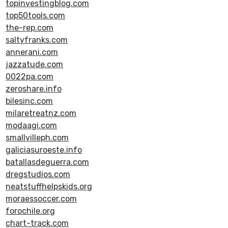
topinvestingblog.com
top50tools.com
the-rep.com
saltyfranks.com
annerani.com
jazzatude.com
0022pa.com
zeroshare.info
bilesinc.com
milaretreatnz.com
modaagi.com
smallvilleph.com
galiciasuroeste.info
batallasdeguerra.com
dregstudios.com
neatstuffhelpskids.org
moraessoccer.com
forochile.org
chart-track.com