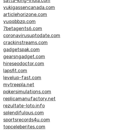
satta-king-india.com
yukigassencanada.com
articlehorizone.com
yuqqbbzp.com
7betagents6.com
coronavirusuptodate.com
crackinstreams.com
gadgetspak.com
gearsngadget.com
hireseodoctor.com
lapsfit.com
levelup-fast.com
mytreepla.net
pokersimulations.com
replicamanufactory.net
rezultate-loto.info
splendifulous.com
sportsrecords4u.com
topceleberites.com