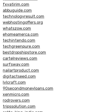
fxyatirim.com
abbuguide.com
technologyresult.com
webhostingoffers.org
whatszow.com
ehomeamerca.com
techintendo.com
techgreenpure.com
bestdropshipstore.com
cartelreviews.com
surfsway.com
nailartproduct.com
digitactseed.com
lvlcraft.com
90secondmoneyloans.com
xenmicro.com
rodrovers.com
tripssolution.com