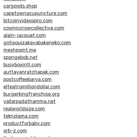
cargoods.shop
capetownacupuncture.com
bitcoinvideospro.com
cosmiccrowcollective.com
alain-jacquet.com
gotisouizakayabakeneko.com
meshpoint.me
spongebob.net
busyboxintl.com
auttayanratchapak.com
postcoffeebarva.com
elteatromilliondollar.com
burgerkingfranchise.org
vallarpadathamma.net
realworldsize.com
teknolama.com
productforbaby.com
orb-z.com