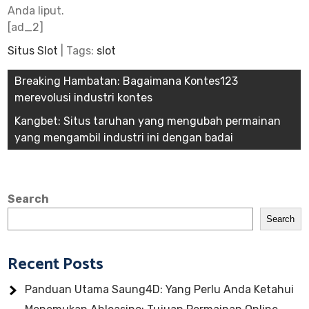
Anda liput.
[ad_2]
Situs Slot
| Tags:
slot
Post
Breaking Hambatan: Bagaimana Kontes123
merevolusi industri kontes
navigation
Kangbet: Situs taruhan yang mengubah permainan
yang mengambil industri ini dengan badai
Search
Search
Recent Posts
Panduan Utama Saung4D: Yang Perlu Anda Ketahui