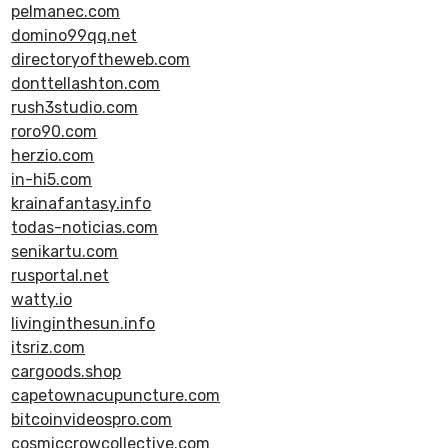
pelmanec.com
domino99qq.net
directoryoftheweb.com
donttellashton.com
rush3studio.com
roro90.com
herzio.com
in-hi5.com
krainafantasy.info
todas-noticias.com
senikartu.com
rusportal.net
watty.io
livinginthesun.info
itsriz.com
cargoods.shop
capetownacupuncture.com
bitcoinvideospro.com
cosmiccrowcollective.com