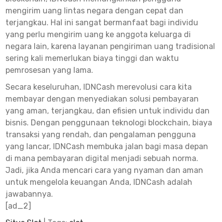
mengirim uang lintas negara dengan cepat dan
terjangkau. Hal ini sangat bermanfaat bagi individu
yang perlu mengirim uang ke anggota keluarga di
negara lain, karena layanan pengiriman uang tradisional
sering kali memerlukan biaya tinggi dan waktu
pemrosesan yang lama.
Secara keseluruhan, IDNCash merevolusi cara kita
membayar dengan menyediakan solusi pembayaran
yang aman, terjangkau, dan efisien untuk individu dan
bisnis. Dengan penggunaan teknologi blockchain, biaya
transaksi yang rendah, dan pengalaman pengguna
yang lancar, IDNCash membuka jalan bagi masa depan
di mana pembayaran digital menjadi sebuah norma.
Jadi, jika Anda mencari cara yang nyaman dan aman
untuk mengelola keuangan Anda, IDNCash adalah
jawabannya.
[ad_2]