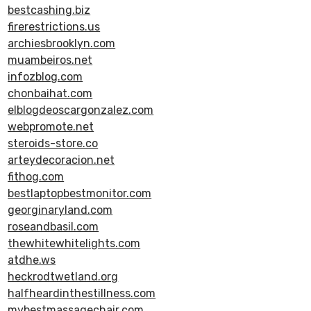
bestcashing.biz
firerestrictions.us
archiesbrooklyn.com
muambeiros.net
infozblog.com
chonbaihat.com
elblogdeoscargonzalez.com
webpromote.net
steroids-store.co
arteydecoracion.net
fithog.com
bestlaptopbestmonitor.com
georginaryland.com
roseandbasil.com
thewhitewhitelights.com
atdhe.ws
heckrodtwetland.org
halfheardinthestillness.com
mybestmassagechair.com