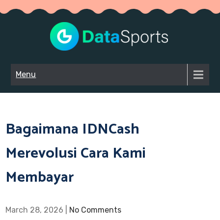
Skip
to
content
Slo
Mainkan
slot X500
Gaco
Menu
dari PG Soft
Har
hari ini
tanpa
Ini
deposit
Bagaimana IDNCash
dar
untuk
peluang
PG
Merevolusi Cara Kami
maxwin
Soft
besar. Slot
Membayar
gacor ini
Cob
memberikan
Slo
hasil terbaik
tanpa biaya.
March 28, 2026
|
No Comments
X50