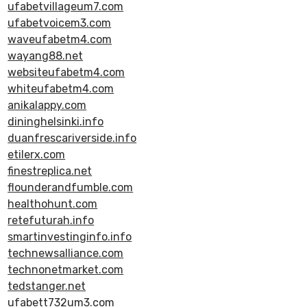
ufabetvillageum7.com
ufabetvoicem3.com
waveufabetm4.com
wayang88.net
websiteufabetm4.com
whiteufabetm4.com
anikalappy.com
dininghelsinki.info
duanfrescariverside.info
etilerx.com
finestreplica.net
flounderandfumble.com
healthohunt.com
retefuturah.info
smartinvestinginfo.info
technewsalliance.com
technonetmarket.com
tedstanger.net
ufabett732um3.com