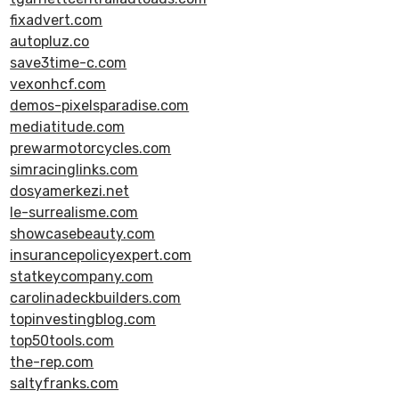
fixadvert.com
autopluz.co
save3time-c.com
vexonhcf.com
demos-pixelsparadise.com
mediatitude.com
prewarmotorcycles.com
simracinglinks.com
dosyamerkezi.net
le-surrealisme.com
showcasebeauty.com
insurancepolicyexpert.com
statkeycompany.com
carolinadeckbuilders.com
topinvestingblog.com
top50tools.com
the-rep.com
saltyfranks.com