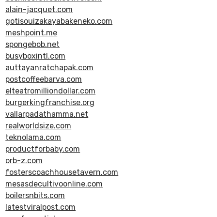
alain-jacquet.com
gotisouizakayabakeneko.com
meshpoint.me
spongebob.net
busyboxintl.com
auttayanratchapak.com
postcoffeebarva.com
elteatromilliondollar.com
burgerkingfranchise.org
vallarpadathamma.net
realworldsize.com
teknolama.com
productforbaby.com
orb-z.com
fosterscoachhousetavern.com
mesasdecultivoonline.com
boilersnbits.com
latestviralpost.com