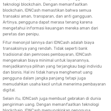
teknologi blockchain. Dengan memanfaatkan
blockchain, IDNCash memastikan bahwa semua
transaksi aman, transparan, dan anti gangguan.
Artinya, pengguna dapat merasa tenang karena
mengetahui informasi keuangan mereka aman dari
peretas dan penipu.
Fitur menonjol lainnya dari IDNCash adalah biaya
transaksinya yang rendah. Tidak seperti bank
tradisional dan pemroses pembayaran, IDNCash
mengenakan biaya minimal untuk layanannya,
menjadikannya pilihan yang terjangkau bagi individu
dan bisnis. Hal ini tidak hanya menghemat uang
pengguna dalam jangka panjang tetapi juga
memudahkan usaha kecil untuk menerima pembayaran
digital.
Selain itu, IDNCash juga membuat gebrakan di dunia
pengiriman uang. Dengan memanfaatkan teknologi
blockchain, IDNCash memungkinkan pengguna