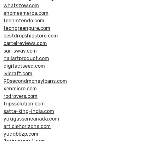
whatszow.com
ehomeamerca.com
techintendo.com
techgreenpure.com
bestdropshipstore.com
cartelreviews.com
surfsway.com
nailartproduct.com
digitactseed.com
lvlcraft.com
90secondmoneyloans.com
xenmicro.com
rodrovers.com
tripssolution.com
satta-king-india.com
yukigassencanada.com
articlehorizone.com
yuqqbbzp.com