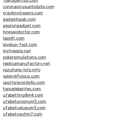
7betagents6.com
coronavirusuptodate.com
crackinstreams.com
gadgetspak.com
gearsngadget.com
hireseodoctor.com
lapsfit.com
levelup-fast.com
mytreepla.net
pokersimulations.com
replicamanufactory.net
rezultate-loto.info
splendifulous.com
sportsrecords4u.com
topceleberites.com
ufabetting8m4.com
ufabetunionum3.com
ufabetvalueum3.com
ufabetvaultm7.com