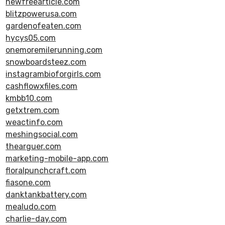
newfreearticle.com
blitzpowerusa.com
gardenofeaten.com
hycys05.com
onemoremilerunning.com
snowboardsteez.com
instagrambioforgirls.com
cashflowxfiles.com
kmbb10.com
getxtrem.com
weactinfo.com
meshingsocial.com
thearguer.com
marketing-mobile-app.com
floralpunchcraft.com
fiasone.com
danktankbattery.com
mealudo.com
charlie-day.com