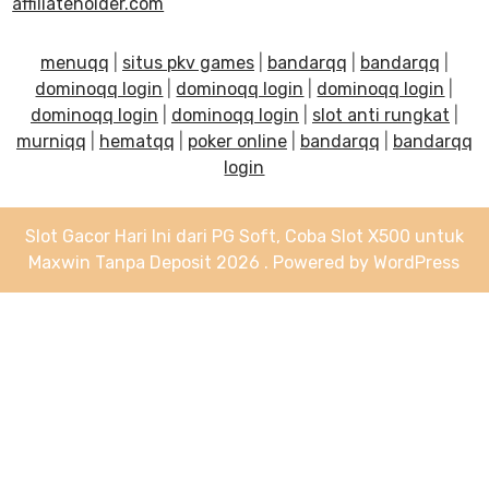
affiliateholder.com
menuqq
|
situs pkv games
|
bandarqq
|
bandarqq
|
dominoqq login
|
dominoqq login
|
dominoqq login
|
dominoqq login
|
dominoqq login
|
slot anti rungkat
|
murniqq
|
hematqq
|
poker online
|
bandarqq
|
bandarqq
login
Slot Gacor Hari Ini dari PG Soft, Coba Slot X500 untuk
Maxwin Tanpa Deposit 2026 . Powered by WordPress