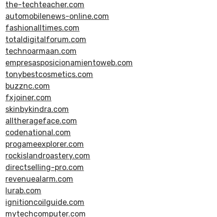
the-techteacher.com
automobilenews-online.com
fashionalltimes.com
totaldigitalforum.com
technoarmaan.com
empresasposicionamientoweb.com
tonybestcosmetics.com
buzznc.com
fxjoiner.com
skinbykindra.com
alltherageface.com
codenational.com
progameexplorer.com
rockislandroastery.com
directselling-pro.com
revenuealarm.com
lurab.com
ignitioncoilguide.com
mytechcomputer.com