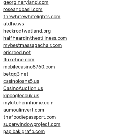
georginaryland.com
roseandbasil.com
thewhitewhitelights.com
atdhe.ws
heckrodtwetland.org
halfheardinthestillness.com
mybestmassagechair.com
ericreed.net
fluxetine.com
mobilecasino8760.com
betqq3.net
casinoloans5.us
CasinoAuction.us
kipooglecouk.us
mykitchennhome.com
aumoulinvert.com
thefoodiepassport.com
superwindowproject.com
papibakigrafo.com