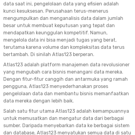
data saat ini, pengelolaan data yang efisien adalah
untu
kunci kesuksesan. Perusahaan terus-menerus
Maxw
mengumpulkan dan menganalisis data dalam jumlah
besar untuk membuat keputusan yang tepat dan
Tanp
mendapatkan keunggulan kompetitif. Namun,
Depos
mengelola data ini bisa menjadi tugas yang berat,
terutama karena volume dan kompleksitas data terus
bertambah. Di sinilah Atlas123 berperan.
Atlas123 adalah platform manajemen data revolusioner
yang mengubah cara bisnis menangani data mereka.
Dengan fitur-fitur canggih dan antarmuka yang ramah
pengguna, Atlas123 menyederhanakan proses
pengelolaan data dan membantu bisnis memanfaatkan
data mereka dengan lebih baik.
Salah satu fitur utama Atlas123 adalah kemampuannya
untuk memusatkan dan mengatur data dari berbagai
sumber. Daripada menyebarkan data ke berbagai sistem
dan database, Atlas123 menyatukan semua data di satu