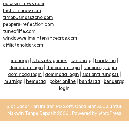
occasionnews.com
lustofmoney.com
timebusinesszone.com
peppers-reflection.com
tuneoflife.com
windowwellmaintenancepros.com
affiliateholder.com
menuqq
|
situs pkv games
|
bandarqq
|
bandarqq
|
dominoqq login
|
dominoqq login
|
dominoqq login
|
dominoqq login
|
dominoqq login
|
slot anti rungkat
|
murniqq
|
hematqq
|
poker online
|
bandarqq
|
bandarqq
login
Slot Gacor Hari Ini dari PG Soft, Coba Slot X500 untuk
Maxwin Tanpa Deposit 2026 . Powered by WordPress