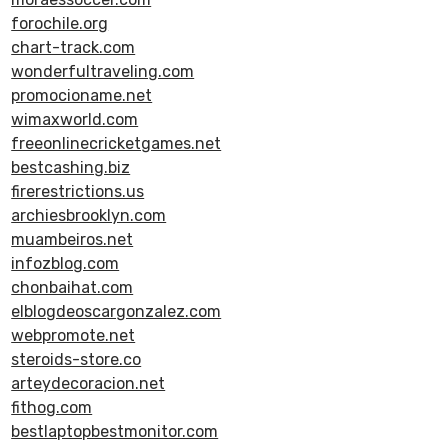
forochile.org
chart-track.com
wonderfultraveling.com
promocioname.net
wimaxworld.com
freeonlinecricketgames.net
bestcashing.biz
firerestrictions.us
archiesbrooklyn.com
muambeiros.net
infozblog.com
chonbaihat.com
elblogdeoscargonzalez.com
webpromote.net
steroids-store.co
arteydecoracion.net
fithog.com
bestlaptopbestmonitor.com