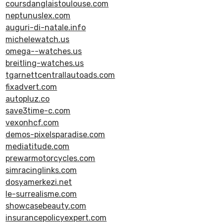
coursdanglaistoulouse.com
neptunuslex.com
auguri-di-natale.info
michelewatch.us
omega--watches.us
breitling-watches.us
tgarnettcentrallautoads.com
fixadvert.com
autopluz.co
save3time-c.com
vexonhcf.com
demos-pixelsparadise.com
mediatitude.com
prewarmotorcycles.com
simracinglinks.com
dosyamerkezi.net
le-surrealisme.com
showcasebeauty.com
insurancepolicyexpert.com