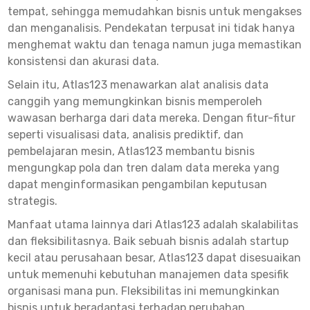
tempat, sehingga memudahkan bisnis untuk mengakses
dan menganalisis. Pendekatan terpusat ini tidak hanya
menghemat waktu dan tenaga namun juga memastikan
konsistensi dan akurasi data.
Selain itu, Atlas123 menawarkan alat analisis data
canggih yang memungkinkan bisnis memperoleh
wawasan berharga dari data mereka. Dengan fitur-fitur
seperti visualisasi data, analisis prediktif, dan
pembelajaran mesin, Atlas123 membantu bisnis
mengungkap pola dan tren dalam data mereka yang
dapat menginformasikan pengambilan keputusan
strategis.
Manfaat utama lainnya dari Atlas123 adalah skalabilitas
dan fleksibilitasnya. Baik sebuah bisnis adalah startup
kecil atau perusahaan besar, Atlas123 dapat disesuaikan
untuk memenuhi kebutuhan manajemen data spesifik
organisasi mana pun. Fleksibilitas ini memungkinkan
bisnis untuk beradaptasi terhadap perubahan