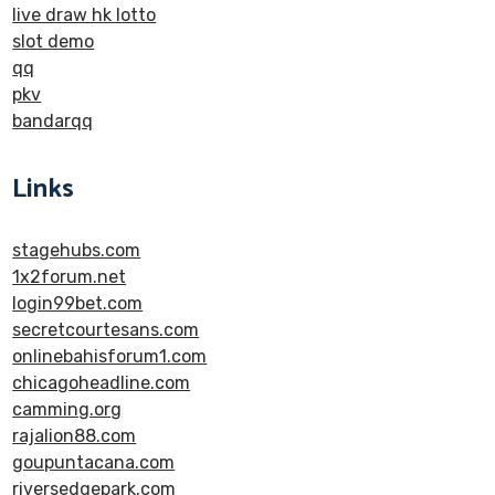
live draw hk lotto
slot demo
qq
pkv
bandarqq
Links
stagehubs.com
1x2forum.net
login99bet.com
secretcourtesans.com
onlinebahisforum1.com
chicagoheadline.com
camming.org
rajalion88.com
goupuntacana.com
riversedgepark.com