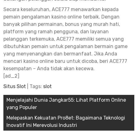
Secara keseluruhan, ACE777 menawarkan kepada
pemain pengalaman kasino online terbaik. Dengan
banyak pilihan permainan, bonus yang murah hati,
platform yang ramah pengguna, dan layanan
pelanggan terkemuka, ACE777 memiliki semua yang
dibutuhkan pemain untuk pengalaman bermain game
yang menyenangkan dan bermanfaat. Jika Anda
mencari kasino online baru untuk dicoba, beri ACE777
kesempatan – Anda tidak akan kecewa.
[ad_2]
Situs Slot
| Tags:
slot
Post
Menjelajahi Dunia Jangkar55: Lihat Platform Online
yang Populer
navigation
Melepaskan Kekuatan Pro8et: Bagaimana Teknologi
Inovatif Ini Merevolusi Industri