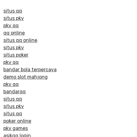
situs qq
situs pkv
pkv qq
qq online
situs qq online
situs pkv
situs poker
pkv qq
bandar bola terpercaya
demo slot mahjong
pkv qq
bandarqq
situs qq
situs pkv
situs qq
poker online
pkv games
asikqq login