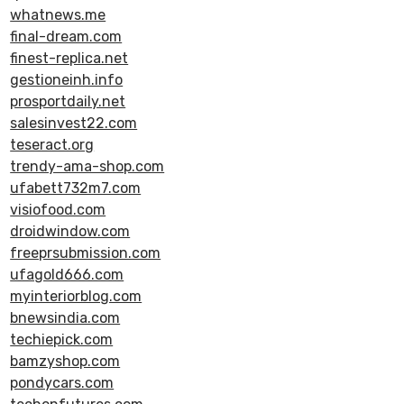
whatnews.me
final-dream.com
finest-replica.net
gestioneinh.info
prosportdaily.net
salesinvest22.com
teseract.org
trendy-ama-shop.com
ufabett732m7.com
visiofood.com
droidwindow.com
freeprsubmission.com
ufagold666.com
myinteriorblog.com
bnewsindia.com
techiepick.com
bamzyshop.com
pondycars.com