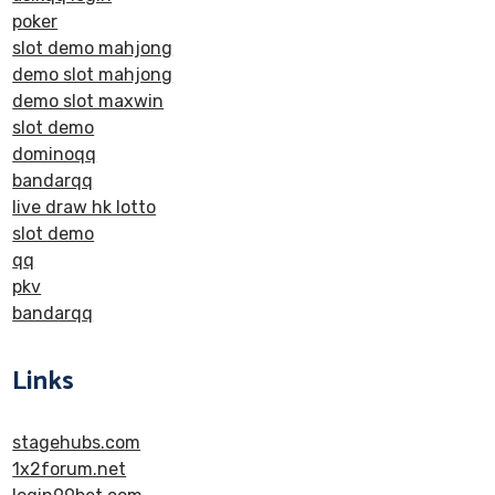
poker
slot demo mahjong
demo slot mahjong
demo slot maxwin
slot demo
dominoqq
bandarqq
live draw hk lotto
slot demo
qq
pkv
bandarqq
Links
stagehubs.com
1x2forum.net