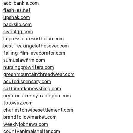
acb-bankia.com
flash-es.net
upshak.com
backsilo.com
siviralqq.com
impressionresorthoian.com
bestfreakingclothesever.com
falling-film-evaporator.com
sumuslawfirm.com
nursingprowriters.com
greenmountainthreadwear.com
acutedispensary.com
sattamatkanewsblog.com
cryptocurrencytradingcn.com
totowaz.com
charlestonwipesettlement.com
brandfollowmarket.com
weeklyjobnews.com
countyanimalshelter.com