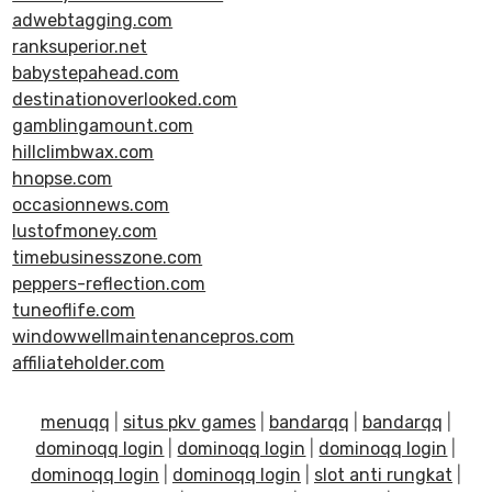
adwebtagging.com
ranksuperior.net
babystepahead.com
destinationoverlooked.com
gamblingamount.com
hillclimbwax.com
hnopse.com
occasionnews.com
lustofmoney.com
timebusinesszone.com
peppers-reflection.com
tuneoflife.com
windowwellmaintenancepros.com
affiliateholder.com
menuqq
|
situs pkv games
|
bandarqq
|
bandarqq
|
dominoqq login
|
dominoqq login
|
dominoqq login
|
dominoqq login
|
dominoqq login
|
slot anti rungkat
|