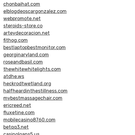
chonbaihat.com
elblogdeoscargonzalez.com
webpromote.net
steroids-store.co
arteydecoracion.net
fithog.com
bestlaptopbestmonitor.com
georginaryland.com
roseandbasil.com
thewhitewhitelights.com
atdhe.ws
heckrodtwetland.org
halfheardinthestillness.com
mybestmassagechair.com
ericreed.net
fluxetine.com
mobilecasino8760.com
betqq3.net
casinoloans5.us