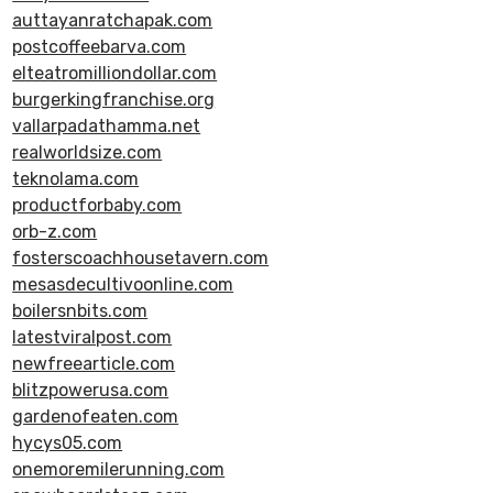
auttayanratchapak.com
postcoffeebarva.com
elteatromilliondollar.com
burgerkingfranchise.org
vallarpadathamma.net
realworldsize.com
teknolama.com
productforbaby.com
orb-z.com
fosterscoachhousetavern.com
mesasdecultivoonline.com
boilersnbits.com
latestviralpost.com
newfreearticle.com
blitzpowerusa.com
gardenofeaten.com
hycys05.com
onemoremilerunning.com