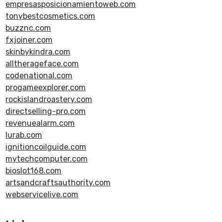
empresasposicionamientoweb.com
tonybestcosmetics.com
buzznc.com
fxjoiner.com
skinbykindra.com
alltherageface.com
codenational.com
progameexplorer.com
rockislandroastery.com
directselling-pro.com
revenuealarm.com
lurab.com
ignitioncoilguide.com
mytechcomputer.com
bioslot168.com
artsandcraftsauthority.com
webservicelive.com