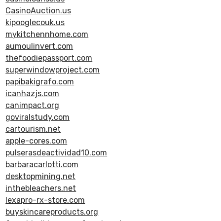
CasinoAuction.us
kipooglecouk.us
mykitchennhome.com
aumoulinvert.com
thefoodiepassport.com
superwindowproject.com
papibakigrafo.com
icanhazjs.com
canimpact.org
goviralstudy.com
cartourism.net
apple-cores.com
pulserasdeactividad10.com
barbaracarlotti.com
desktopmining.net
inthebleachers.net
lexapro-rx-store.com
buyskincareproducts.org